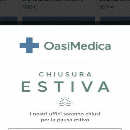
33,03
€
35,57
€
lo
Aggiungi Al Carrello
Aggi
 Mm
DRUM Diametro 290 X H 160 Mm
DRUM Diametro
41,56
€
45,82
€
lo
Aggiungi Al Carrello