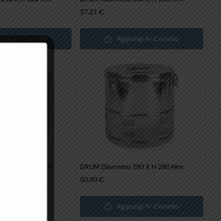
37,21
€
ungi Al Carrello
Aggiungi Al Carrello
 290 X H 240 Mm
DRUM Diametro 290 X H 290 Mm
50,90
€
Aggiungi Al Carrello