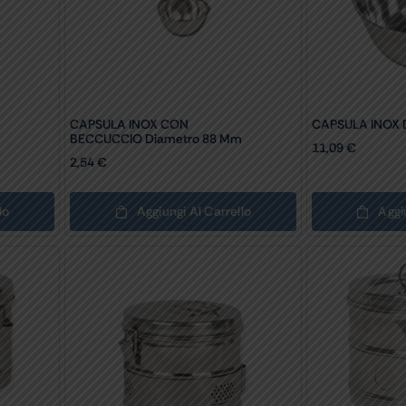
CAPSULA INOX CON
CAPSULA INOX 
m
BECCUCCIO Diametro 88 Mm
11,09
€
2,54
€
lo
Aggiungi Al Carrello
Aggi