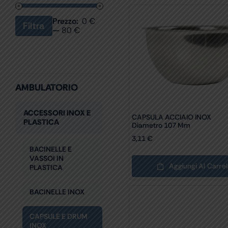
Prezzo:
0 €
Filtra
Prezzo
Prezzo
—
80 €
Min
Max
AMBULATORIO
ACCESSORI INOX E
CAPSULA ACCIAIO INOX
PLASTICA
Diametro 107 Mm
3,11
€
BACINELLE E
VASSOI IN
Aggiungi Al Carrel
PLASTICA
BACINELLE INOX
CAPSULE E DRUM
INOX