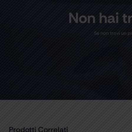
Non hai t
Se non trovi un p
Prodotti Correlati