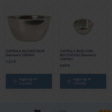
CAPSULA ACCIAIO INOX
CAPSULA INOX CON
Diametro 158 Mm
BECCUCCIO Diametro
158 Mm
7,21
€
6,89
€
Aggiungi Al
Aggiungi Al
Carrello
Carrello