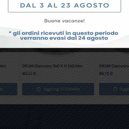
 Mm
DRUM Diametro 340 X H 240 Mm
DRUM Diametro
60,41
€
66,72
€
lo
Aggiungi Al Carrello
Aggi