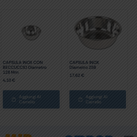
CAPSULA INOX CON
CAPSULA INOX
BECCUCCIO Diametro
Diametro 258
128 Mm
17,62
€
4,10
€
Aggiungi Al
Aggiungi Al
Carrello
Carrello