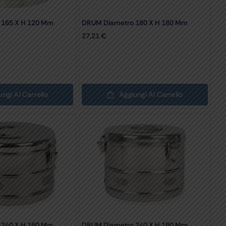
 165 X H 120 Mm
DRUM Diametro 180 X H 180 Mm
27,21
€
ungi Al Carrello
Aggiungi Al Carrello
 240 X H 160 Mm
DRUM Diametro 240 X H 190 Mm