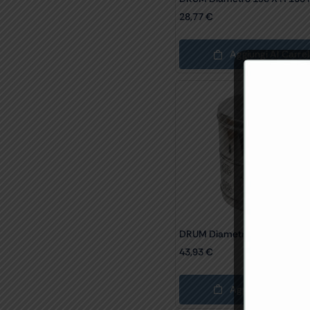
28,77
€
Aggiungi Al Carrel
DRUM Diametro 240 X H 240
43,93
€
Aggiungi Al Carrel