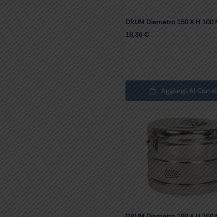
DRUM Diametro 150 X H 100
18,36
€
Aggiungi Al Carrel
DRUM Diametro 190 X H 160