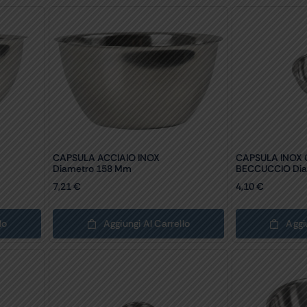
CAPSULA ACCIAIO INOX
CAPSULA INOX
Diametro 158 Mm
BECCUCCIO Dia
7,21
€
4,10
€
lo
Aggiungi Al Carrello
Aggi