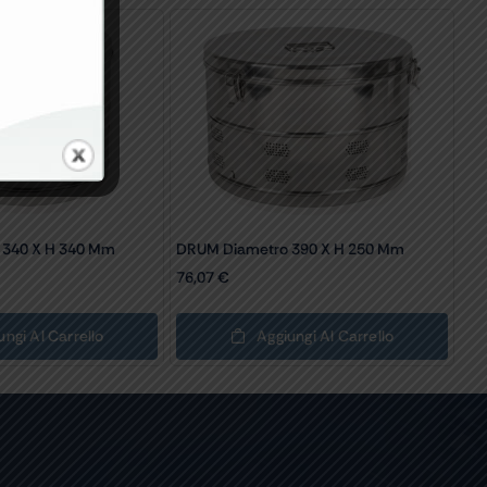
 340 X H 340 Mm
DRUM Diametro 390 X H 250 Mm
76,07
€
ungi Al Carrello
Aggiungi Al Carrello