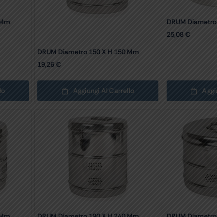
 Mm
DRUM Diametro
25,08
€
DRUM Diametro 150 X H 150 Mm
19,26
€
lo
Aggiungi Al Carrello
Aggi
 Mm
DRUM Diametro 190 X H 240 Mm
DRUM Diametro