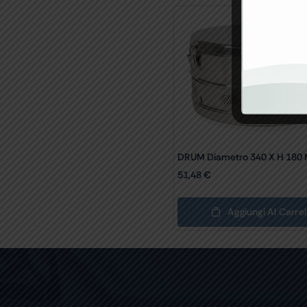
DRUM Diametro 340 X H 180
51,48
€
Aggiungi Al Carrel