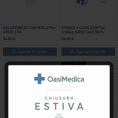
SOLUZIONE DI CONTROLLO Per
STRISCE + CODE CHIP Per
23932 1 Kit
Codice 24022 Conf. 50 Pz.
34,92
€
34,92
€
Aggiungi Al Carrello
Aggiungi Al Carrello
conf. 25 pz.