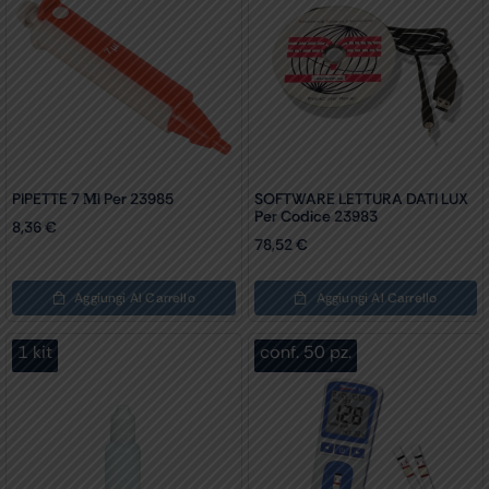
PIPETTE 7 Μl Per 23985
SOFTWARE LETTURA DATI LUX
Per Codice 23983
8,36
€
78,52
€
Aggiungi Al Carrello
Aggiungi Al Carrello
1 kit
conf. 50 pz.