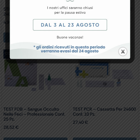
STRISCE DI CONTROLLO Per
STRISCE Per Lactate Scout+ E
24022
Lactate Scout 4 Conf. 25 Pz.
4,92
€
94,09
€
Aggiungi Al Carrello
conf. 25 pz.
conf. 10 pz.
TEST FOB – Sangue Occulto
TEST PCR – Cassetta Per 24600
Nelle Feci – Professionale Conf.
Conf. 10 Pz.
25 Pz.
27,40
€
28,52
€