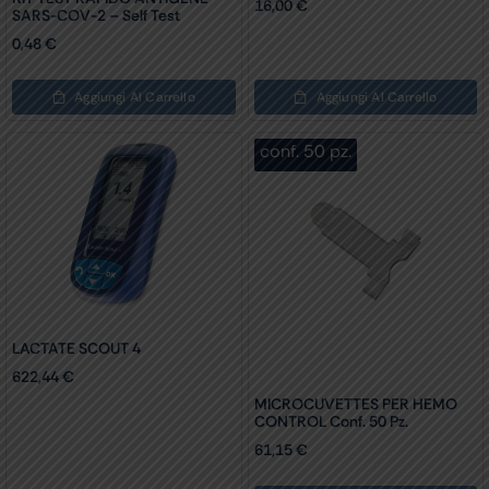
16,00
€
SARS-COV-2 – Self Test
0,48
€
Aggiungi Al Carrello
Aggiungi Al Carrello
conf. 50 pz.
LACTATE SCOUT 4
622,44
€
MICROCUVETTES PER HEMO
CONTROL Conf. 50 Pz.
61,15
€