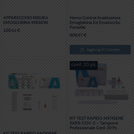
APPARECCHIO MISURA
Hemo Control Analizzatore
EMOGLOBINA MISSION
Emoglobina Ed Ematocrito
Portatile
120,41
€
609,67
€
Aggiungi Al Carrello
conf. 20 pz.
KIT TEST RAPIDO ANTIGENE
SARS-COV-2 – Tampone
Professionale Conf. 20 Pz.
KIT TEST RAPIDO ANTIGENE