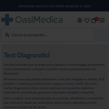
Skip
to
SPEDIZIONE GRATUITA PER ORDINI MAGGIORI DI 199€
content
0
Test Diagnostici
Soluzioni avanzate per la diagnostica rapida e il monitoraggio di parametri
clinici fondamentali, utilizzate in ambito medico, ambulatoriale e di
laboratorio.
All’interno sono disponibili analizzatori e test per emoglobina, lattato, PCR,
proteina C reattiva, procalcitonina, sangue occulto, COVID-19 e altri
marker diagnostici, oltre a strisce reattive, microcuvette, pipette e
materiali di controllo per garantire misurazioni affidabili e ripetibili.
Tutti i prodotti sono selezionati per accuratezza, affidabilità e conformità
alle normative, ideali per ambulatori, studi medici, laboratori, pronto
soccorso e medicina del lavoro.