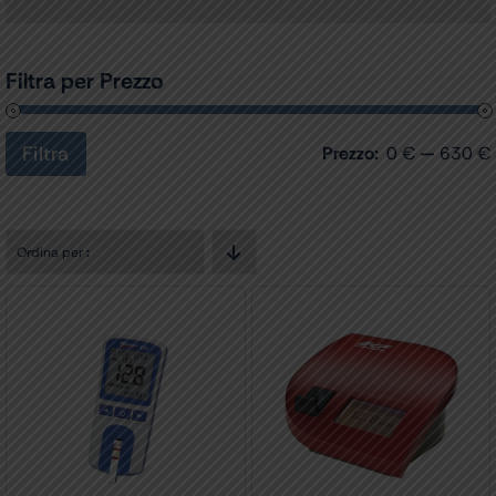
Filtra per Prezzo
Filtra
Prezzo:
0 €
—
630 €
Prezzo
Prezzo
Min
Max
Ordina per
: