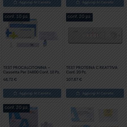
Aggiungi Al Carrello
Aggiungi Al Carrello
conf. 10 pz.
conf. 20 pz.
TEST PROCALCITONINA –
TEST PROTEINA C REATTIVA
Cassetta Per 24600 Conf. 10 Pz.
Conf. 20 Pz.
48,72
€
107,87
€
Aggiungi Al Carrello
Aggiungi Al Carrello
conf. 20 pz.