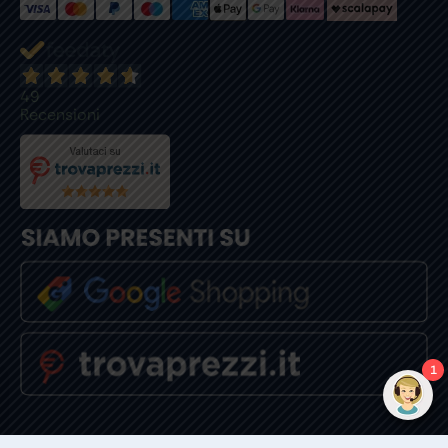
49
Recensioni
1