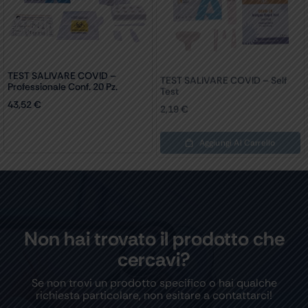
TEST SALIVARE COVID –
TEST SALIVARE COVID – Self
Professionale Conf. 20 Pz.
Test
43,52
€
2,19
€
Aggiungi Al Carrello
Non hai trovato il prodotto che
cercavi?
Se non trovi un prodotto specifico o hai qualche
richiesta particolare, non esitare a contattarci!