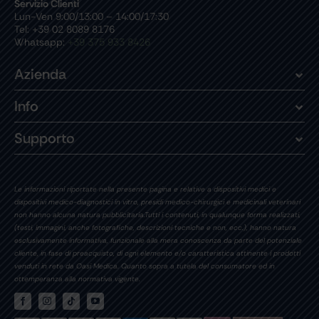
Servizio Clienti
Lun-Ven 9:00/13:00 – 14:00/17:30
Tel: +39 02 8089 8176
Whatsapp:
+39 375 933 8426
Azienda
Info
Supporto
Le informazioni riportate nella presente pagina e relative a dispositivi medici e
dispositivi medico-diagnostici in vitro, presidi medico-chirurgici e medicinali veterinari
non hanno alcuna natura pubblicitaria.Tutti i contenuti, in qualunque forma realizzati,
(testi, immagini, anche fotografiche, descrizioni tecniche e non, ecc.), hanno natura
esclusivamente informativa, funzionale alla mera conoscenza da parte del potenziale
cliente, in fase di preacquisto, di ogni elemento e/o caratteristica attinente i prodotti
venduti in rete da Oasi Medica. Quanto sopra a tutela del consumatore ed in
ottemperanza alla normativa vigente.