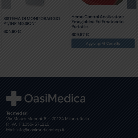
Hemo Control Analizzatore
SISTEMA DI MONITORAGGIO
Emoglobina Ed Ematocrito
PT/INR MISSION®
Portatile
604,80
€
609,67
€
Aggiungi Al Carrello
Tecmed srl
Via Mauro Macchi, 8 – 20124 Milano, Italia
P. IVA: IT10554371210
Mail: info@oasimedicashop.it