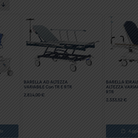
BARELLA AD ALTEZZA
BARELLA IDRAU
VARIABILE Con TR E RTR
ALTEZZA VARIAB
RTR
2.814,00
€
2.333,52
€
lo
Aggi