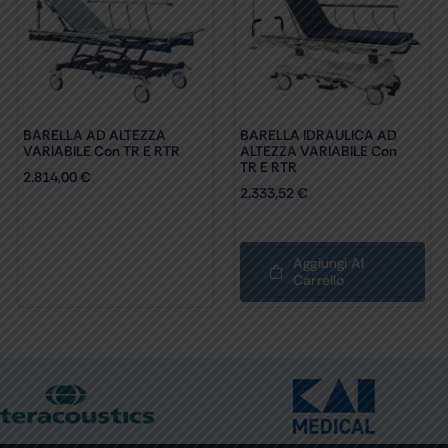
BARELLA AD ALTEZZA
BARELLA IDRAULICA AD
VARIABILE Con TR E RTR
ALTEZZA VARIABILE Con
TR E RTR
2.814,00
€
2.333,52
€
Aggiungi Al
Carrello