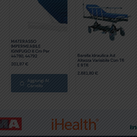
MATERASSO
IMPERMEABILE
IGNIFUGO 6 Cm Per
Barella Idraulica Ad
44790, 44792
Altezza Variabile Con TR
201,97
€
E RTR
2.881,80
€
Aggiungi Al
Carrello