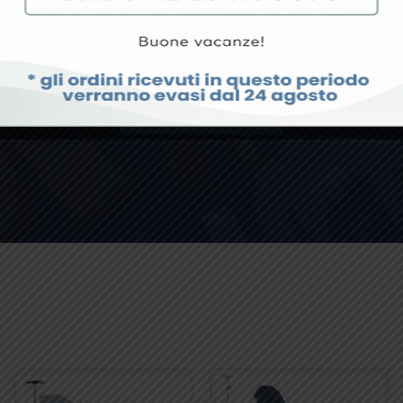
rodotto specifico o hai qualche richiesta particolare, non esit
CONTATTACI