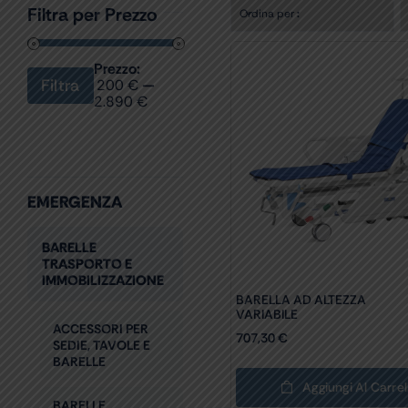
Filtra per Prezzo
Ordina per
:
Prezzo:
Filtra
200 €
—
Prezzo
Prezzo
2.890 €
Min
Max
EMERGENZA
BARELLE
TRASPORTO E
IMMOBILIZZAZIONE
BARELLA AD ALTEZZA
VARIABILE
ACCESSORI PER
707,30
€
SEDIE, TAVOLE E
BARELLE
Aggiungi Al Carrel
BARELLE