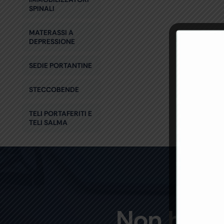
SPINALI
MATERASSI A
DEPRESSIONE
SEDIE PORTANTINE
STECCOBENDE
TELI PORTAFERITI E
TELI SALMA
Non hai t