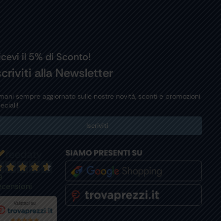
icevi il 5% di Sconto!
scriviti alla Newsletter
mani sempre aggiornato sulle nostre novità, sconti e promozioni
eciali!
Iscriviti
9
ecensioni