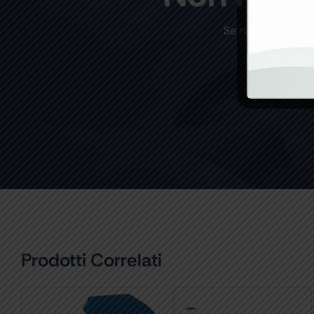
Se non trovi un p
Prodotti Correlati