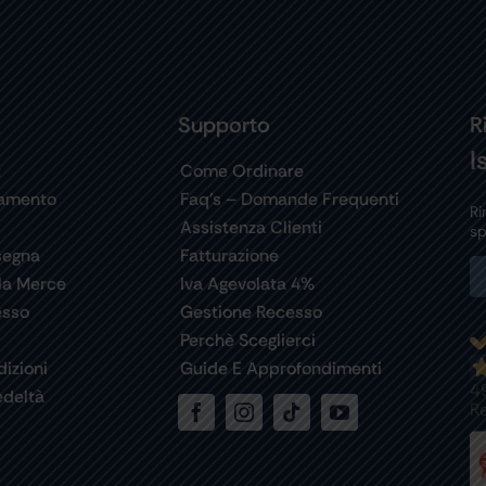
Supporto
R
I
t
Come Ordinare
gamento
Faq’s – Domande Frequenti
Ri
Assistenza Clienti
sp
segna
Fatturazione
la Merce
Iva Agevolata 4%
esso
Gestione Recesso
Perchè Sceglierci
izioni
Guide E Approfondimenti
4
deltà
R