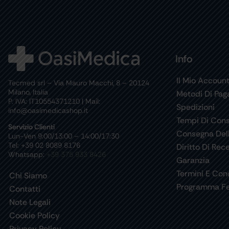
Info
Il Mio Accoun
Tecmed srl – Via Mauro Macchi, 8 – 20124
Milano, Italia
Metodi Di Pa
P. IVA: IT10554371210 | Mail:
Spedizioni
info@oasimedicashop.it
Tempi Di Con
Servizio Clienti
Consegna Del
Lun-Ven 9:00/13:00 – 14:00/17:30
Tel: +39 02 8089 8176
Diritto Di Rec
Whatsapp:
+39 375 933 8426
Garanzia
Termini E Cond
Chi Siamo
Programma Fe
Contatti
Note Legali
Cookie Policy
Privacy Policy