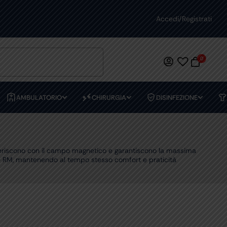
ASSISTENZA DEDICATA
Accedi/Registrati
PREVENTIVI
0
AMBULATORIO
CHIRURGIA
DISINFEZIONE
erferiscono con il campo magnetico e garantiscono la massima
ale RM, mantenendo al tempo stesso comfort e praticità