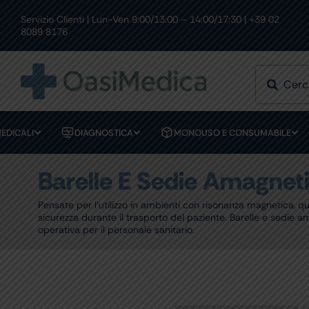
Skip
to
Servizio Clienti | Lun-Ven 9:00/13:00 – 14:00/17:30 | +39 02
RESI FACILI
PAGAMENTI SICUR
content
8089 8176
EDICALI
DIAGNOSTICA
MONOUSO E CONSUMABILE
Barelle E Sedie Amagnet
Pensate per l’utilizzo in ambienti con risonanza magnetica, 
sicurezza durante il trasporto del paziente. Barelle e sedie
operativa per il personale sanitario.