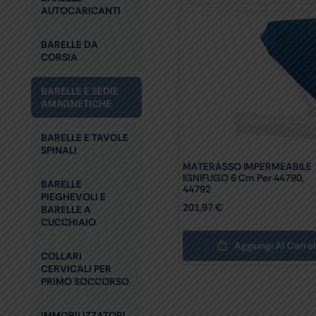
AUTOCARICANTI
BARELLE DA
CORSIA
BARELLE E SEDIE
AMAGNETICHE
BARELLE E TAVOLE
SPINALI
MATERASSO IMPERMEABILE
IGNIFUGO 6 Cm Per 44790,
BARELLE
44792
PIEGHEVOLI E
201,97
€
BARELLE A
CUCCHIAIO
Aggiungi Al Carrel
COLLARI
CERVICALI PER
PRIMO SOCCORSO
IMMOBILIZZATORI