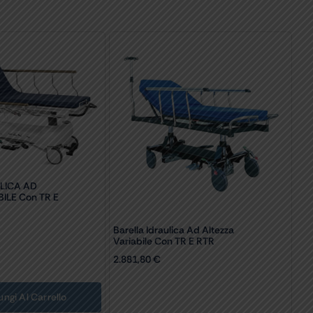
LICA AD
ILE Con TR E
Barella Idraulica Ad Altezza
Variabile Con TR E RTR
2.881,80
€
ungi Al Carrello