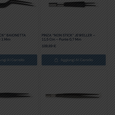
ICK” BAIONETTA
PINZA “NON STICK” JEWELLER –
e 1 Mm
11,5 Cm – Punte 0,7 Mm
108,69
€
ungi Al Carrello
Aggiungi Al Carrello