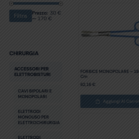
Prezzo:
30 €
Filtra
Prezzo
Prezzo
—
170 €
Min
Max
CHIRURGIA
ACCESSORI PER
FORBICE MONOPOLARE – 18
ELETTROBISTURI
Cm
62,16
€
CAVI BIPOLARI E
MONOPOLARI
Aggiungi Al Carrel
ELETTRODI
MONOUSO PER
ELETTROCHIRURGIA
ELETTRODI