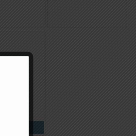
E BAIONETTA
PINZA BIPOLARE BAIONETTA 18
e 1 Mm
Cm – Punte 1 Mm
66,15
€
ungi Al Carrello
Aggiungi Al Carrello