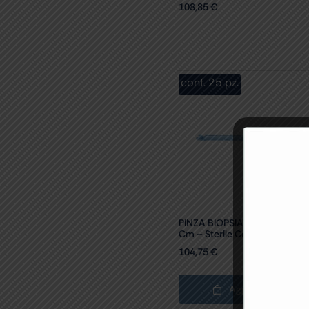
108,85
€
conf. 25 pz.
PINZA BIOPSIA GYN&PUSH 21
Cm – Sterile Conf. 25 Pz.
104,75
€
Aggiungi Al Carrel