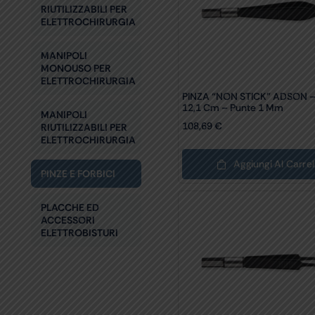
RIUTILIZZABILI PER
ELETTROCHIRURGIA
MANIPOLI
MONOUSO PER
ELETTROCHIRURGIA
PINZA “NON STICK” ADSON 
12,1 Cm – Punte 1 Mm
MANIPOLI
108,69
€
RIUTILIZZABILI PER
ELETTROCHIRURGIA
Aggiungi Al Carrel
PINZE E FORBICI
PLACCHE ED
ACCESSORI
ELETTROBISTURI