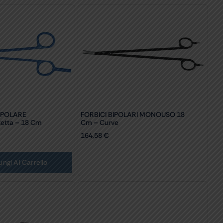
OPOLARE
FORBICI BIPOLARI MONOUSO 18
tta – 18 Cm
Cm – Curve
164,58
€
ungi Al Carrello