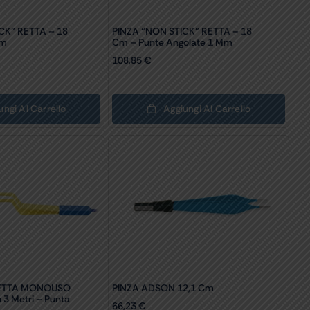
CK” RETTA – 18
PINZA “NON STICK” RETTA – 18
Mm
Cm – Punte Angolate 1 Mm
108,85
€
ungi Al Carrello
Aggiungi Al Carrello
NETTA MONOUSO
PINZA ADSON 12,1 Cm
3 Metri – Punta
66,23
€