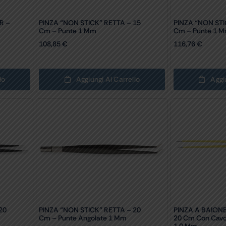
R –
PINZA “NON STICK” RETTA – 15
PINZA “NON STI
Cm – Punte 1 Mm
Cm – Punte 1 
108,85
€
116,76
€
lo
Aggiungi Al Carrello
Aggi
20
PINZA “NON STICK” RETTA – 20
PINZA A BAIO
Cm – Punte Angolate 1 Mm
20 Cm Con Cavo 
1,0 Mm