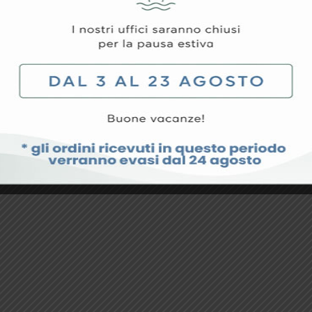
 20
PINZA BIPOLARE BAIONETTA 22
PINZA BIPOLAR
Cm – Punte 1 Mm
Cm – Punte 1 
70,81
€
70,81
€
Aggiungi Al Carrello