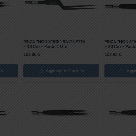
–
PINZA “NON STICK” BAIONETTA
PINZA “NON ST
– 18 Cm – Punte 1 Mm
– 20 Cm – Punt
108,85
€
108,93
€
lo
Aggiungi Al Carrello
Aggi