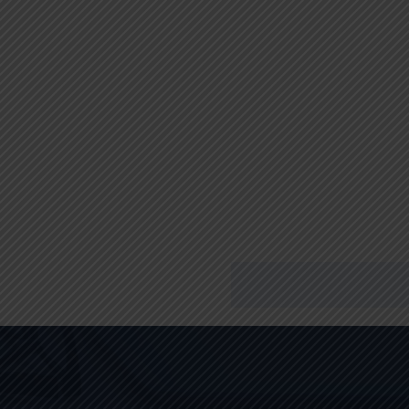
PINZA BIPOLARE BINNER
ANGOLATA – 18 Cm
73,61
€
Aggiungi Al Carrel