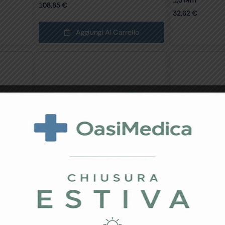
108,85
€
32,62
€
Aggiungi Al Carrello
,5
PINZA BIPOLARE ADSON – 12,1
PINZA BIPOLAR
Cm
16,5 Cm – Punt
69,84
€
66,23
€
lo
Aggiungi Al Carrello
Aggi