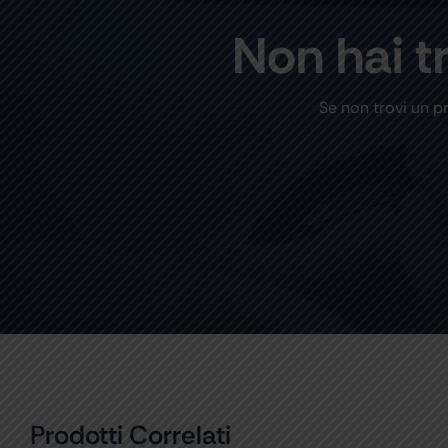
Non hai t
Se non trovi un p
Prodotti Correlati