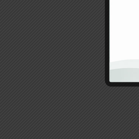
PINZA BIPOLARE BAIONETTA
Cm – Punte 1 Mm
66,15
€