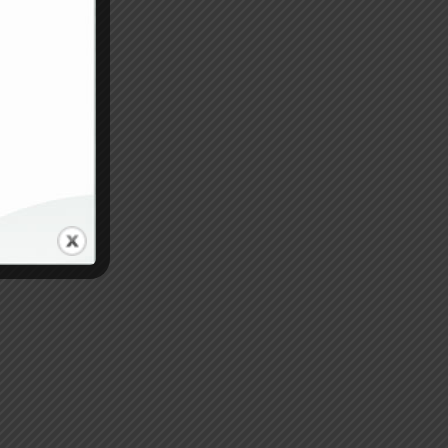
PINZA BIPOLARE BINNER – 22cm
E BAIONETTA 24
Angolata
Mm
73,69
€
Aggiungi Al Carrello