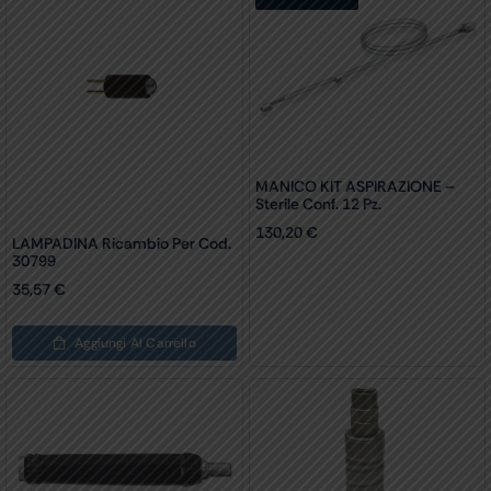
MANICO KIT ASPIRAZIONE –
Sterile Conf. 12 Pz.
130,20
€
LAMPADINA Ricambio Per Cod.
30799
35,57
€
Aggiungi Al Carrello