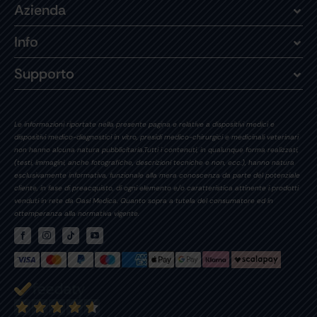
Azienda
Info
Supporto
Le informazioni riportate nella presente pagina e relative a dispositivi medici e
dispositivi medico-diagnostici in vitro, presidi medico-chirurgici e medicinali veterinari
non hanno alcuna natura pubblicitaria.Tutti i contenuti, in qualunque forma realizzati,
(testi, immagini, anche fotografiche, descrizioni tecniche e non, ecc.), hanno natura
esclusivamente informativa, funzionale alla mera conoscenza da parte del potenziale
cliente, in fase di preacquisto, di ogni elemento e/o caratteristica attinente i prodotti
venduti in rete da Oasi Medica. Quanto sopra a tutela del consumatore ed in
ottemperanza alla normativa vigente.