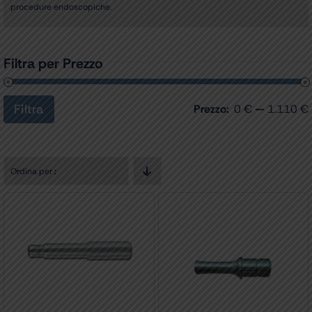
procedure endoscopiche.
Filtra per Prezzo
Filtra
Prezzo:
0 €
—
1.110 €
Prezzo
Prezzo
Min
Max
Ordina per
: