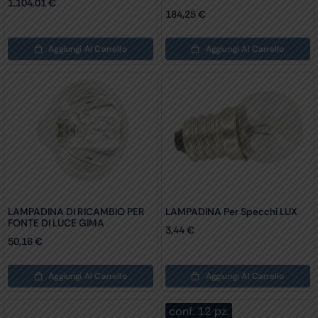
1.104,01
€
184,25
€
Aggiungi Al Carrello
Aggiungi Al Carrello
LAMPADINA DI RICAMBIO PER
LAMPADINA Per Specchi LUX
FONTE DI LUCE GIMA
3,44
€
50,16
€
Aggiungi Al Carrello
Aggiungi Al Carrello
conf. 12 pz.