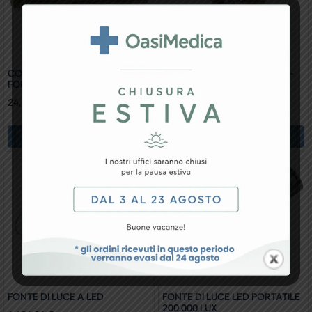
CONNETTORE CAVO STORZ –
CONNETTORE CAVO WOLF –
FONTE GIMA
FONTE GIMA
24,92
€
14,59
€
Aggiungi Al Carrello
Aggiungi Al Carrello
FONTE DI LUCE A LED
FONTE DI LUCE LED PORTATILE
200.000 LUX