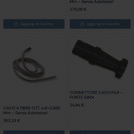
Mm – Senza Adattatori
275,08
€
Aggiungi Al Carrello
Aggiungi Al Carrello
CONNETTORE CAVO FUJI –
FONTE GIMA
24,84
€
CAVO A FIBRE OTT. 4,8×3.000
Mm – Senza Adattatori
353,19
€