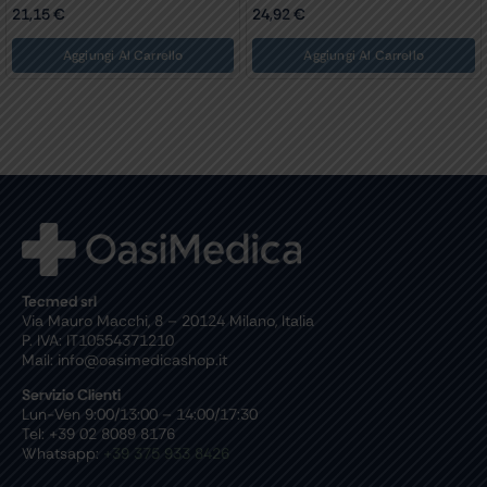
21,15
€
24,92
€
Aggiungi Al Carrello
Aggiungi Al Carrello
Tecmed srl
Via Mauro Macchi, 8 – 20124 Milano, Italia
P. IVA: IT10554371210
Mail: info@oasimedicashop.it
Servizio Clienti
Lun-Ven 9:00/13:00 – 14:00/17:30
Tel: +39 02 8089 8176
Whatsapp:
+39 375 933 8426