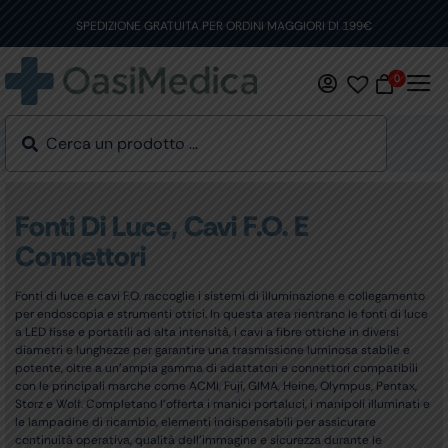
Skip
to
SPEDIZIONE GRATUITA PER ORDINI MAGGIORI DI 199€
content
0
Fonti Di Luce, Cavi F.O. E
Connettori
Fonti di luce e cavi F.O. raccoglie i sistemi di illuminazione e collegamento
per endoscopia e strumenti ottici. In questa area rientrano le fonti di luce
a LED fisse e portatili ad alta intensità, i cavi a fibre ottiche in diversi
diametri e lunghezze per garantire una trasmissione luminosa stabile e
potente, oltre a un’ampia gamma di adattatori e connettori compatibili
con le principali marche come ACMI, Fuji, GIMA, Heine, Olympus, Pentax,
Storz e Wolf. Completano l’offerta i manici portaluci, i manipoli illuminati e
le lampadine di ricambio, elementi indispensabili per assicurare
continuità operativa, qualità dell’immagine e sicurezza durante le