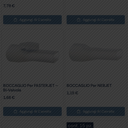
7,79
€
Aggiungi Al Carrello
Aggiungi Al Carrello
BOCCAGLIO Per FASTERJET –
BOCCAGLIO Per NEBJET
Bi-Valvola
1,15
€
1,68
€
Aggiungi Al Carrello
Aggiungi Al Carrello
conf. 15 pz.