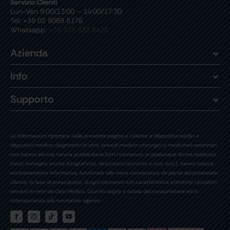
Servizio Clienti
Lun-Ven 9:00/13:00 – 14:00/17:30
Tel: +39 02 8089 8176
Whatsapp:
+39 375 933 8426
Azienda
Info
Supporto
Le informazioni riportate nella presente pagina e relative a dispositivi medici e
dispositivi medico-diagnostici in vitro, presidi medico-chirurgici e medicinali veterinari
non hanno alcuna natura pubblicitaria.Tutti i contenuti, in qualunque forma realizzati,
(testi, immagini, anche fotografiche, descrizioni tecniche e non, ecc.), hanno natura
esclusivamente informativa, funzionale alla mera conoscenza da parte del potenziale
cliente, in fase di preacquisto, di ogni elemento e/o caratteristica attinente i prodotti
venduti in rete da Oasi Medica. Quanto sopra a tutela del consumatore ed in
ottemperanza alla normativa vigente.