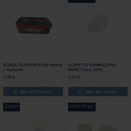
BORSA TRASPORTO Per Mistral
COPPETTE FARMACO Per
– Optional
FAMILY Conf. 15 Pz.
2,70
€
2,21
€
Aggiungi Al Carrello
Aggiungi Al Carrello
1 paio
conf. 20 pz.