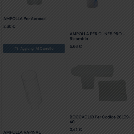
AMPOLLA Per Aerosol
2,30
€
AMPOLLA PER CLINEB PRO –
Ricambio
5,66
€
Aggiungi Al Carrello
BOCCAGLIO Per Codice 28139-
40
0,41
€
AMPOLLA VAPINAL