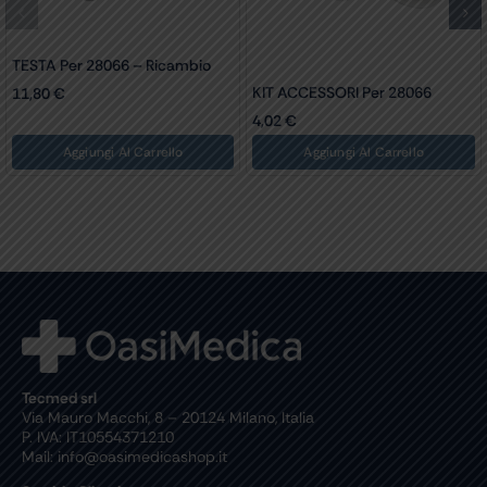
TESTA Per 28066 – Ricambio
KIT ACCESSORI Per 28066
11,80
€
4,02
€
Aggiungi Al Carrello
Aggiungi Al Carrello
Tecmed srl
Via Mauro Macchi, 8 – 20124 Milano, Italia
P. IVA: IT10554371210
Mail: info@oasimedicashop.it