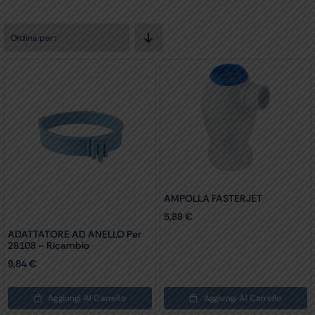
Ordina per
:
AMPOLLA FASTERJET
5,88
€
ADATTATORE AD ANELLO Per
28108 – Ricambio
9,84
€
Aggiungi Al Carrello
Aggiungi Al Carrello