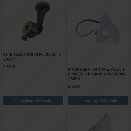
KIT BIELLE 3AC260 Per 28134 E
28137
9,67
€
MASCHERA FACCIALE ADULTI
OMRON – Ricambio Per 28080,
28098
2,35
€
Aggiungi Al Carrello
Aggiungi Al Carrello