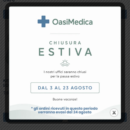
Aggiungi Al Carrello
Aggiungi Al Carrello
KIT ACCESSORI AEROSOL Per
EOLO E CORSIA
7,87
€
KIT ACCESSORI Per 28066
4,02
€
Aggiungi Al Carrello
Aggiungi Al Carrello