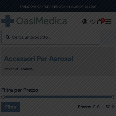
Skip
to
SPEDIZIONE GRATUITA PER ORDINI MAGGIORI DI 199€
content
0
Accessori Per Aerosol
Browse All Products
Filtra per Prezzo
Filtra
Prezzo:
0 €
—
30 €
Prezzo
Prezzo
Min
Max