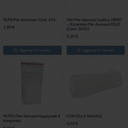
FILTRI Per Atomizer Conf. 3 Pz.
Filtri Per Aerosol Codice 28097
– Ricambio Per Aerosol EOLO
1,39
€
(Conf. 20 Pz)
5,25
€
Aggiungi Al Carrello
Aggiungi Al Carrello
FILTRO Per Aerosol Happyneb E
FORCELLA NASALE
Hospineb
1,23
€
0,48
€