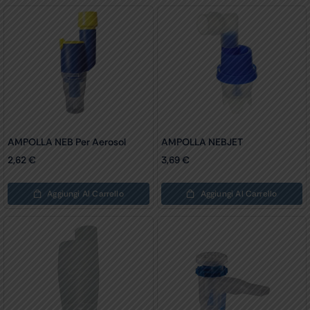
AMPOLLA NEB Per Aerosol
AMPOLLA NEBJET
2,62
€
3,69
€
Aggiungi Al Carrello
Aggiungi Al Carrello