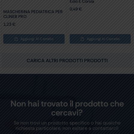
Eolo E Corsia
0,49
€
MASCHERINA PEDIATRICA PER
CLINEB PRO
1,23
€
Aggiungi Al Carrello
Aggiungi Al Carrello
CARICA ALTRI PRODOTTI PRODOTTI
Non hai trovato il prodotto che
cercavi?
Se non trovi un prodotto specifico o hai qualche
richiesta particolare, non esitare a contattarci!