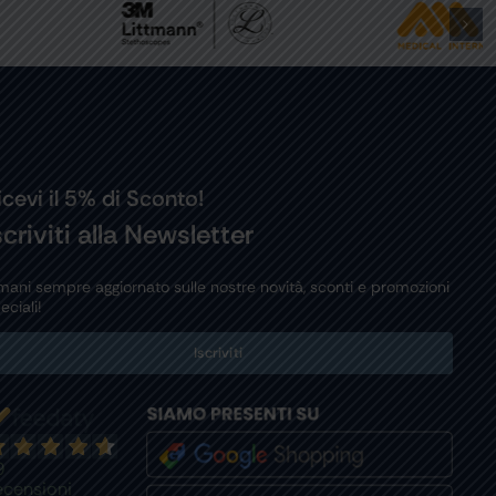
icevi il 5% di Sconto!
scriviti alla Newsletter
mani sempre aggiornato sulle nostre novità, sconti e promozioni
eciali!
Iscriviti
9
ecensioni