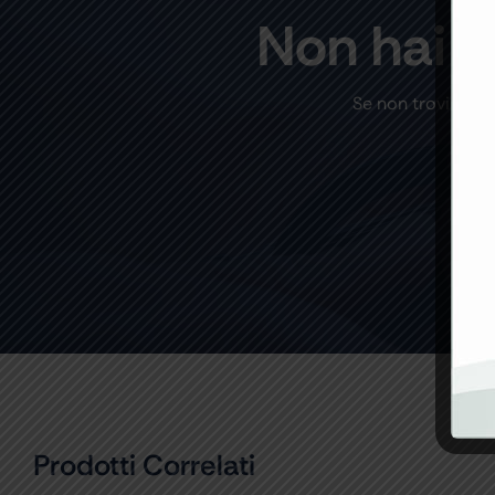
Non hai t
Se non trovi un p
Prodotti Correlati