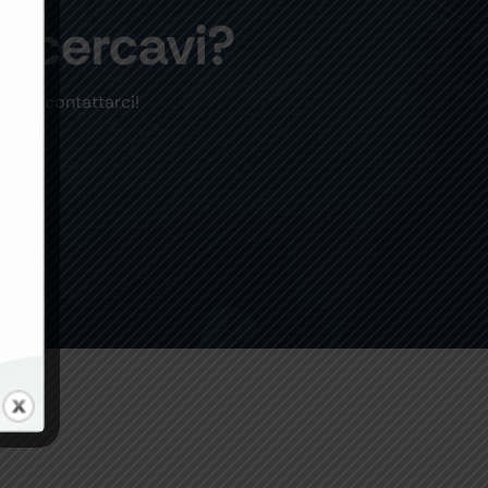
e cercavi?
are a contattarci!