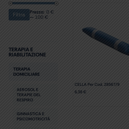
Prezzo:
0 €
Filtra
Prezzo
Prezzo
—
100 €
Min
Max
TERAPIA E
RIABILITAZIONE
TERAPIA
DOMICILIARE
CELLA Per Cod. 28567/9
AEROSOL E
6,38
€
TERAPIE DEL
RESPIRO
GINNASTICA E
PSICOMOTRICITÀ