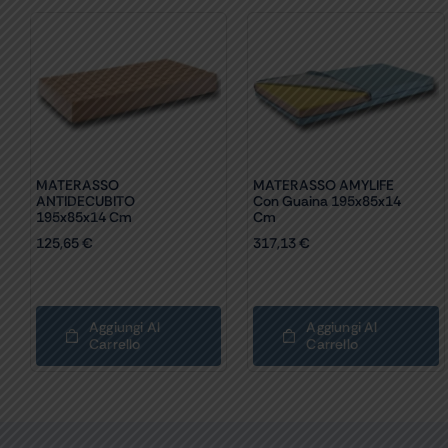
MATERASSO
MATERASSO AMYLIFE
ANTIDECUBITO
Con Guaina 195x85x14
195x85x14 Cm
Cm
125,65
€
317,13
€
Aggiungi Al
Aggiungi Al
Carrello
Carrello