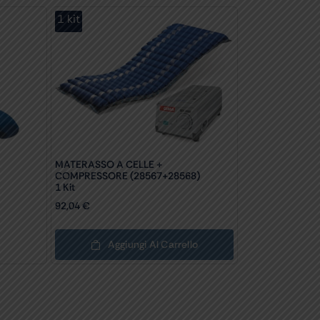
1 kit
MATERASSO A CELLE +
COMPRESSORE (28567+28568)
1 Kit
92,04
€
Aggiungi Al Carrello