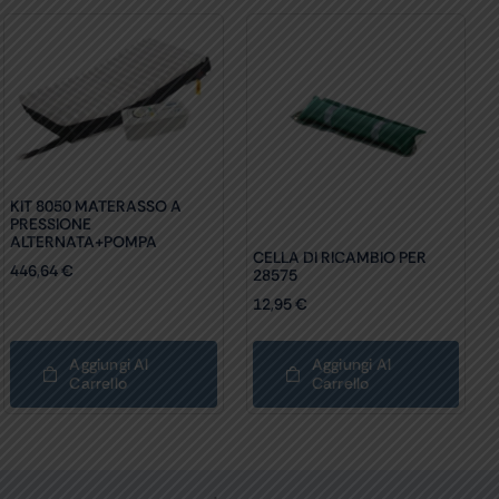
KIT 8050 MATERASSO A
PRESSIONE
ALTERNATA+POMPA
CELLA DI RICAMBIO PER
446,64
€
28575
12,95
€
Aggiungi Al
Aggiungi Al
Carrello
Carrello