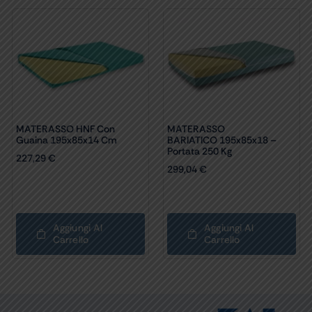
MATERASSO HNF Con
MATERASSO
Guaina 195x85x14 Cm
BARIATICO 195x85x18 –
Portata 250 Kg
227,29
€
299,04
€
Aggiungi Al
Aggiungi Al
Carrello
Carrello