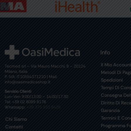
Info
Il Mio Accoun
Tecmed srl – Via Mauro Macchi, 8 – 20124
Milano, Italia
Metodi Di Pa
P. IVA: IT10554371210 | Mail:
Spedizioni
info@oasimedicashop.it
Tempi Di Con
Servizio Clienti
Consegna Del
Lun-Ven 9:00/13:00 – 14:00/17:30
Tel: +39 02 8089 8176
Diritto Di Rec
Whatsapp:
+39 375 933 8426
Garanzia
Termini E Cond
Chi Siamo
Programma Fe
Contatti