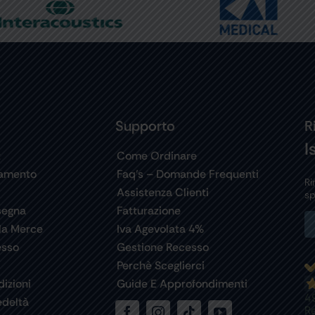
Supporto
R
I
t
Come Ordinare
gamento
Faq’s – Domande Frequenti
Ri
Assistenza Clienti
sp
segna
Fatturazione
la Merce
Iva Agevolata 4%
esso
Gestione Recesso
Perchè Sceglierci
izioni
Guide E Approfondimenti
4
deltà
R