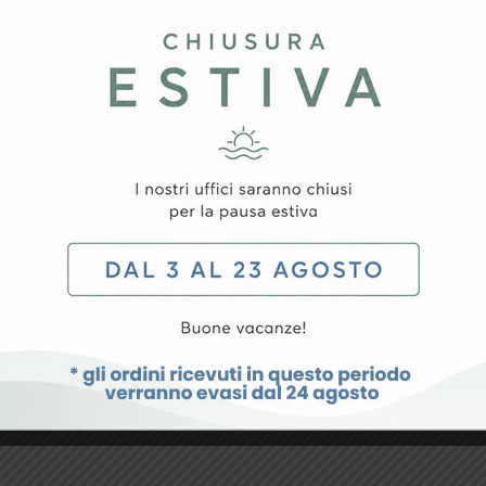
rovato il prodotto ch
rodotto specifico o hai qualche richiesta particolare, non esit
CONTATTACI