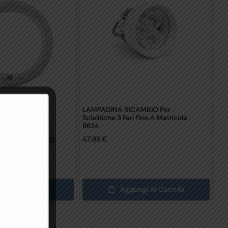
LAMPADINA RICAMBIO Per
Scialitiche 3 Fari Fino A Matricola
8624
UORESCENTE
47,95
€
NORD/GIMANORD
mbio
ungi Al Carrello
Aggiungi Al Carrello