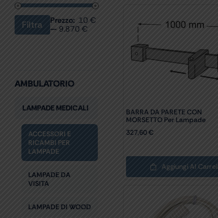
Prezzo:
10 €
Filtra
Prezzo
Prezzo
—
9.870 €
Min
Max
AMBULATORIO
LAMPADE MEDICALI
BARRA DA PARETE CON
MORSETTO Per Lampade
327,60
€
ACCESSORI E
RICAMBI PER
LAMPADE
Aggiungi Al Carrel
LAMPADE DA
VISITA
LAMPADE DI WOOD