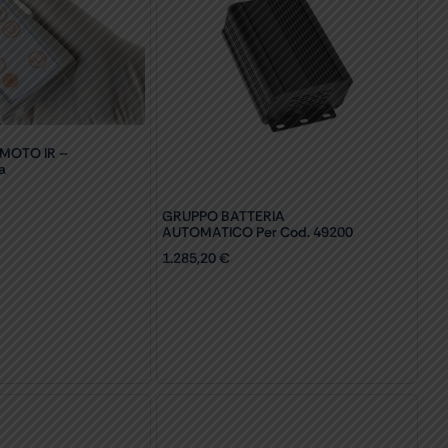
MOTO IR –
a
GRUPPO BATTERIA
AUTOMATICO Per Cod. 49200
1.285,20
€