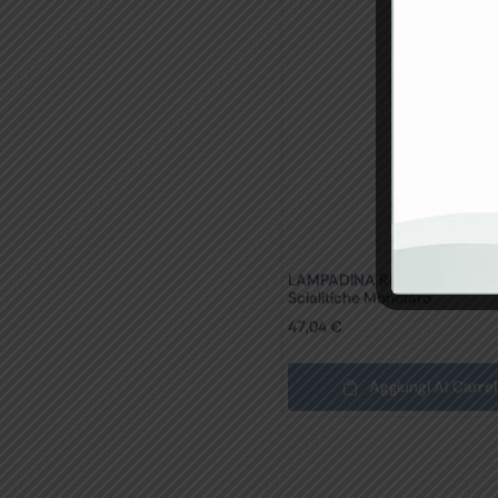
LAMPADINA RICAMBIO Per
Scialitiche Monofaro
47,04
€
Aggiungi Al Carrel