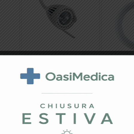
er
LAMPADINA ALOGENA PER
45-
LUXIFLEX
24,67
€
LAMPADINA FL
22W Per SOLE
30750-1 – Rica
22,13
€
lo
Aggiungi Al Carrello
Aggi