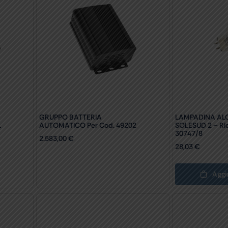
GRUPPO BATTERIA
LAMPADINA AL
1
AUTOMATICO Per Cod. 49202
SOLESUD 2 – Ri
30747/8
2.583,00
€
28,03
€
Aggi