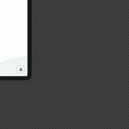
MANICO AUTOCLAVABILE Per
Primaled, Saturno
LAVABILE –
NICA 520 E
34,84
€
ungi Al Carrello
Aggiungi Al Carrello