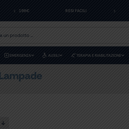
‹
›
PERIORI A 199€
RESI FACILI
EMERGENZA
AUSILI
TERAPIA E RIABILITAZIONE
r Lampade