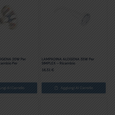
OGENA 20W Per
LAMPADINA ALOGENA 35W Per
cambio Per
SIMPLEX – Ricambio
16,31
€
ungi Al Carrello
Aggiungi Al Carrello