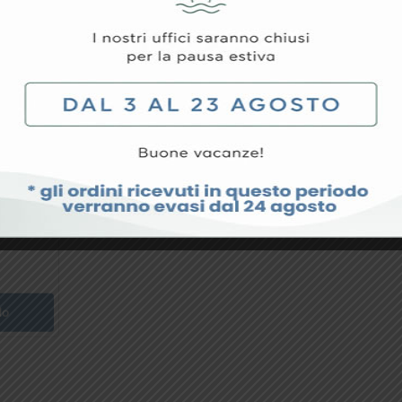
MANICO AUTOCLAVABILE –
MANICO AUTOC
Ricambio Per Pentaled 12, 28,
Ricambio Per U
30E Light
GIMALed
56,39
€
80,08
€
lo
Aggiungi Al Carrello
Aggi