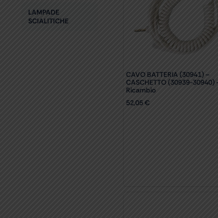
LAMPADE
SCIALITICHE
CAVO BATTERIA (30941) –
CASCHETTO (30939-30940) 
Ricambio
52,05
€