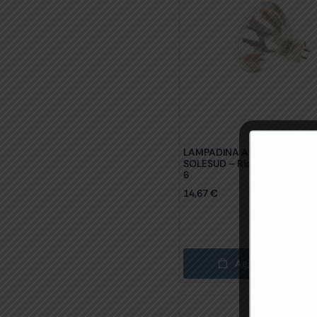
LAMPADINA ALOGENA 50W P
SOLESUD – Ricambio Per 307
6
14,67
€
Aggiungi Al Carrel