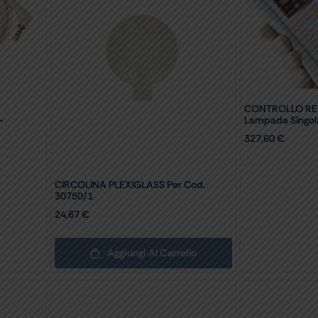
CONTROLLO RE
–
Lampada Singol
327,60
€
CIRCOLINA PLEXIGLASS Per Cod.
30750/1
24,67
€
Aggiungi Al Carrello