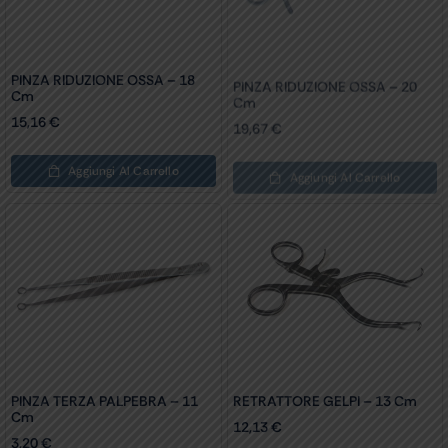
PINZA RIDUZIONE OSSA – 18
PINZA RIDUZIONE OSSA – 20
Cm
Cm
15,16
€
19,67
€
Aggiungi Al Carrello
Aggiungi Al Carrello
PINZA TERZA PALPEBRA – 11
Cm
RETRATTORE GELPI – 13 Cm
3,20
€
12,13
€