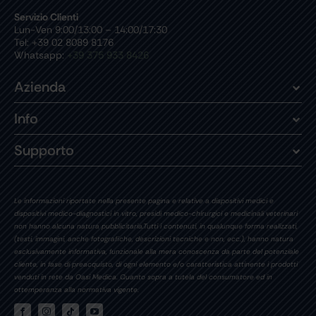
Servizio Clienti
Lun-Ven 9:00/13:00 – 14:00/17:30
Tel: +39 02 8089 8176
Whatsapp:
+39 375 933 8426
Azienda
Info
Supporto
Le informazioni riportate nella presente pagina e relative a dispositivi medici e
dispositivi medico-diagnostici in vitro, presidi medico-chirurgici e medicinali veterinari
non hanno alcuna natura pubblicitaria.Tutti i contenuti, in qualunque forma realizzati,
(testi, immagini, anche fotografiche, descrizioni tecniche e non, ecc.), hanno natura
esclusivamente informativa, funzionale alla mera conoscenza da parte del potenziale
cliente, in fase di preacquisto, di ogni elemento e/o caratteristica attinente i prodotti
venduti in rete da Oasi Medica. Quanto sopra a tutela del consumatore ed in
ottemperanza alla normativa vigente.