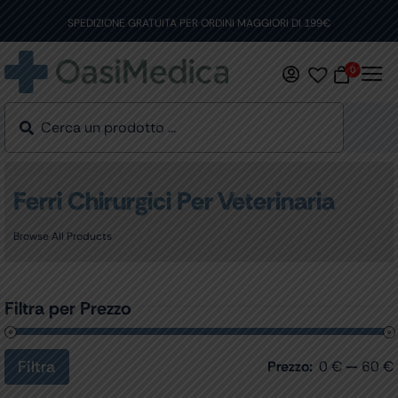
Skip
to
SPEDIZIONE GRATUITA PER ORDINI MAGGIORI DI 199€
content
0
Ferri Chirurgici Per Veterinaria
Browse All Products
Filtra per Prezzo
Filtra
Prezzo:
0 €
—
60 €
Prezzo
Prezzo
Min
Max