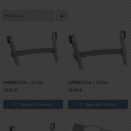
Ordina per
:
APRIBOCCA – 11 Cm
APRIBOCCA – 15 Cm
32,21
€
35,08
€
Aggiungi Al Carrello
Aggiungi Al Carrello