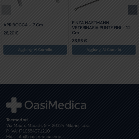
PINZA HARTMANN
APRIBOCCA – 7 Cm
VETERINARIA PUNTE FINI – 12
Cm
28,20
€
33,93
€
Aggiungi Al Carrello
Aggiungi Al Carrello
Tecmed srl
Via Mauro Macchi, 8 – 20124 Milano, Italia
P. IVA: IT10554371210
Mail: info@oasimedicashop.it