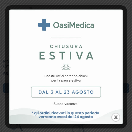
PINZA OSSA VERBRUGE – 24
PINZA RIDUZIONE OSSA – 16
Cm
Cm
56,31
€
12,21
€
Aggiungi Al Carrello
Aggiungi Al Carrello