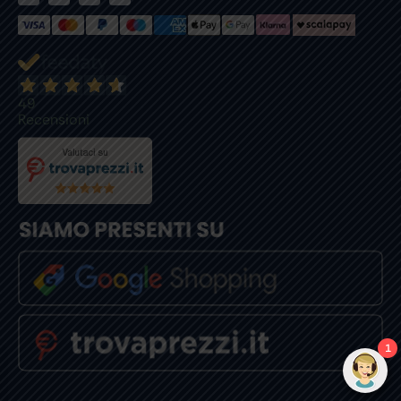
49
Recensioni
1