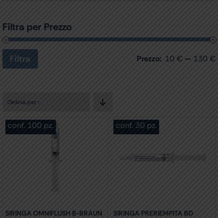
Filtra per Prezzo
Filtra
Prezzo:
10 €
—
130 €
Prezzo
Prezzo
Min
Max
Ordina per
:
conf. 100 pz.
conf. 30 pz.
SIRINGA OMNIFLUSH B-BRAUN
SIRINGA PRERIEMPITA BD