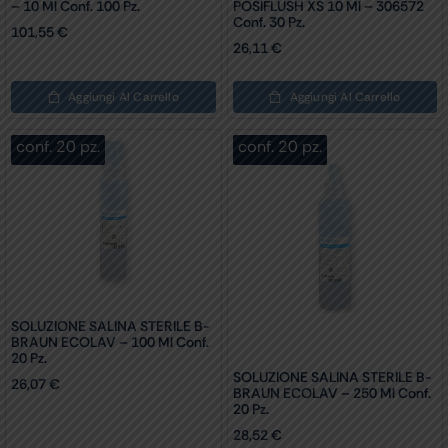
– 10 Ml Conf. 100 Pz.
POSIFLUSH XS 10 Ml – 306572
Conf. 30 Pz.
101,55
€
26,11
€
Aggiungi Al Carrello
Aggiungi Al Carrello
conf. 20 pz.
conf. 20 pz.
SOLUZIONE SALINA STERILE B-
BRAUN ECOLAV – 100 Ml Conf.
20 Pz.
SOLUZIONE SALINA STERILE B-
26,07
€
BRAUN ECOLAV – 250 Ml Conf.
20 Pz.
28,52
€