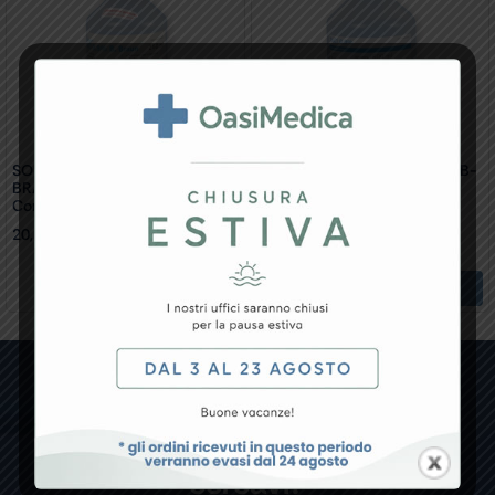
SOLUZIONE SALINA STERILE B-
SOLUZIONE SALINA STERILE B-
BRAUN ECOTAINER – 250 Ml
BRAUN ECOTAINER – 500 Ml
Conf. 12 Pz.
Conf. 10 Pz.
20,16
€
15,82
€
Aggiungi Al Carrello
Non hai trovato il prodotto che
cercavi?