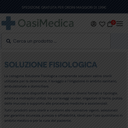
Skip
to
SPEDIZIONE GRATUITA PER ORDINI MAGGIORI DI 199€
content
0
SOLUZIONE FISIOLOGICA
La categoria Soluzione Fisiologica comprende soluzioni saline sterili
utilizzate per la detersione, il lavaggio e l’irrigazione in ambito sanitario,
ambulatoriale e domiciliare.
All’interno sono disponibili soluzioni saline in diversi formati e tipologie,
adatte a molteplici utilizzi, tra cui lavaggi oculari, irrigazioni di ferite, pulizia
delle mucose e supporto alle procedure mediche e assistenziali.
Tutti i prodotti sono sterili e conformi alle normative vigenti, selezionati
per garantire sicurezza, purezza e affidabilità, ideali per l’uso quotidiano in
ambito medico e per la cura del paziente.