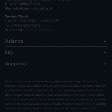
P. IVA: IT10554371210
Mail: info@oasimedicashop.it
Servizio Clienti
Lun-Ven 9:00/13:00 – 14:00/17:30
Tel: +39 02 8089 8176
Whatsapp:
+39 375 933 8426
Azienda
Info
Supporto
Le informazioni riportate nella presente pagina e relative a dispositivi medici e
dispositivi medico-diagnostici in vitro, presidi medico-chirurgici e medicinali veterinari
non hanno alcuna natura pubblicitaria.Tutti i contenuti, in qualunque forma realizzati,
(testi, immagini, anche fotografiche, descrizioni tecniche e non, ecc.), hanno natura
esclusivamente informativa, funzionale alla mera conoscenza da parte del potenziale
cliente, in fase di preacquisto, di ogni elemento e/o caratteristica attinente i prodotti
venduti in rete da Oasi Medica. Quanto sopra a tutela del consumatore ed in