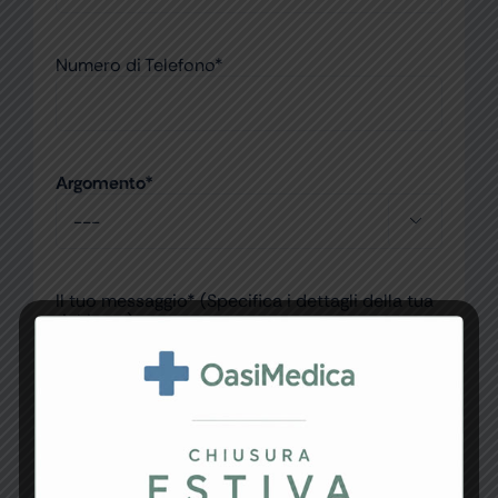
Numero di Telefono*
Argomento*

Il tuo messaggio* (Specifica i dettagli della tua
richiesta)