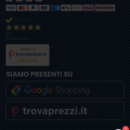
49
Recensioni
1