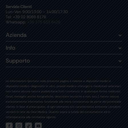
Servizio Clienti
Lun-Ven 9:00/13:00 – 14:00/17:30
Tel: +39 02 8089 8176
Whatsapp:
+39 375 933 8426
Azienda
Info
Supporto
Le informazioni riportate nella presente pagina e relative a dispositivi medici e
dispositivi medico-diagnostici in vitro, presidi medico-chirurgici e medicinali veterinari
non hanno alcuna natura pubblicitaria.Tutti i contenuti, in qualunque forma realizzati,
(testi, immagini, anche fotografiche, descrizioni tecniche e non, ecc.), hanno natura
esclusivamente informativa, funzionale alla mera conoscenza da parte del potenziale
cliente, in fase di preacquisto, di ogni elemento e/o caratteristica attinente i prodotti
venduti in rete da Oasi Medica. Quanto sopra a tutela del consumatore ed in
ottemperanza alla normativa vigente.