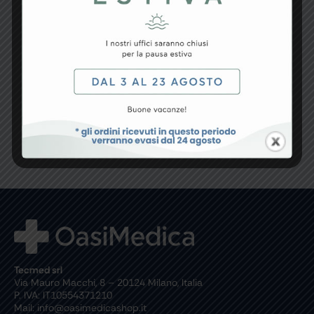
Inviando questo Form dichiaro di aver letto e
accetto la Vostra
Politica sulla Privacy
Tecmed srl
Via Mauro Macchi, 8 – 20124 Milano, Italia
P. IVA: IT10554371210
Mail: info@oasimedicashop.it