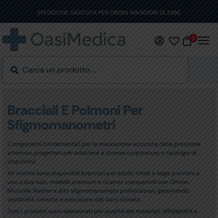
Skip
to
SPEDIZIONE GRATUITA PER ORDINI MAGGIORI DI 199€
content
0
Bracciali E Polmoni Per
Sfigmomanometri
Componenti fondamentali per la misurazione accurata della pressione
arteriosa, progettati per adattarsi a diverse corporature e tipologie di
dispositivi.
All’interno sono disponibili bracciali per adulti, small e large, polmoni a
uno o due tubi, modelli premium e ricambi compatibili con Omron,
Microlife, Riester e altri sfigmomanometri professionali, garantendo
vestibilità corretta e precisione del dato rilevato.
Tutti i prodotti sono selezionati per qualità dei materiali, affidabilità e