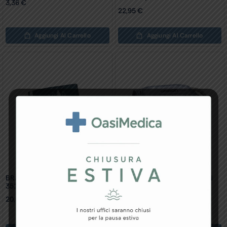
3,36
€
22,95
€
Aggiungi Al Carrello
Aggiungi Al Carrello
BRACCIALE ADULTO LARGE Per
BRACCIALE ADULTO OMRON
35152 – Ricambio
22x32cm HEM-CR24 Per M2,
M3
20,41
€
21,75
€