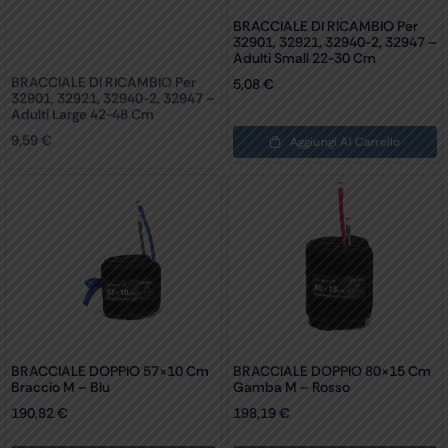
BRACCIALE DI RICAMBIO Per
32901, 32921, 32940-2, 32947 –
Adulti Small 22-30 Cm
BRACCIALE DI RICAMBIO Per
5,08
€
32901, 32921, 32940-2, 32947 –
Adulti Large 42-48 Cm
9,59
€
Aggiungi Al Carrello
BRACCIALE DOPPIO 57×10 Cm
Braccio M – Blu
BRACCIALE DOPPIO 80×15 Cm
Gamba M – Rosso
190,82
€
198,19
€