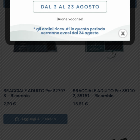
Aggiungi Al Carrello
Aggiungi Al Carrello
BRACCIALE ADULTO Per 32797-
BRACCIALE ADULTO Per 35110-
8 – Ricambio
2, 35151 – Ricambio
2,30
€
15,61
€
Aggiungi Al Carrello