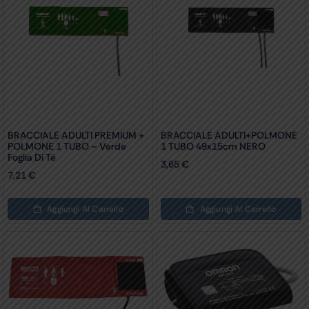
BRACCIALE ADULTI PREMIUM +
BRACCIALE ADULTI+POLMONE
POLMONE 1 TUBO – Verde
1 TUBO 49x15cm NERO
Foglia Di Tè
3,65
€
7,21
€
Aggiungi Al Carrello
Aggiungi Al Carrello