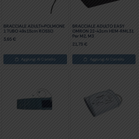
BRACCIALE ADULTI+POLMONE
BRACCIALE ADULTO EASY
1 TUBO 49x15cm ROSSO
OMRON 22-42cm HEM-RML31
Per M2, M3
3,65
€
21,75
€
Aggiungi Al Carrello
Aggiungi Al Carrello