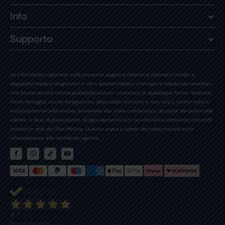
Info
Supporto
Le informazioni riportate nella presente pagina e relative a dispositivi medici e
dispositivi medico-diagnostici in vitro, presidi medico-chirurgici e medicinali veterinari
non hanno alcuna natura pubblicitaria.Tutti i contenuti, in qualunque forma realizzati,
(testi, immagini, anche fotografiche, descrizioni tecniche e non, ecc.), hanno natura
esclusivamente informativa, funzionale alla mera conoscenza da parte del potenziale
cliente, in fase di preacquisto, di ogni elemento e/o caratteristica attinente i prodotti
venduti in rete da Oasi Medica. Quanto sopra a tutela del consumatore ed in
ottemperanza alla normativa vigente.
47
Recensioni