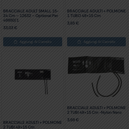
BRACCIALE ADULT SMALL 15-
BRACCIALE ADULTI + POLMONE
24 Cm – 12632 – Optional Per
1 TUBO 49×15 Cm
49950/1
3,65
€
33,03
€
Aggiungi Al Carrello
Aggiungi Al Carrello
BRACCIALE ADULTI + POLMONE
2 TUBI 49×15 Cm -nylon Nero
3,69
€
BRACCIALE ADULTI + POLMONE
2 TUBI 49×15 Cm