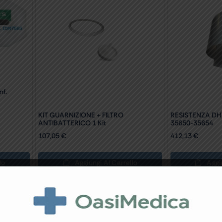
f.
KIT GUARNIZIONE + FILTRO
RESISTENZA DH
ANTIBATTERICO 1 Kit
35650-35654
107,05
€
412,13
€
lo
Aggiungi Al Carrello
Aggi