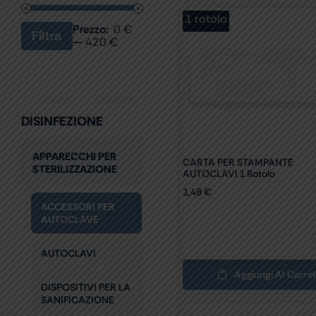
1 rotolo
Prezzo:
0 €
Filtra
Prezzo
Prezzo
—
420 €
Min
Max
DISINFEZIONE
APPARECCHI PER
CARTA PER STAMPANTE
STERILIZZAZIONE
AUTOCLAVI 1 Rotolo
1,48
€
ACCESSORI PER
AUTOCLAVE
AUTOCLAVI
Aggiungi Al Carrel
DISPOSITIVI PER LA
SANIFICAZIONE