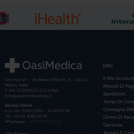
Info
Il Mio Accoun
Tecmed srl – Via Mauro Macchi, 8 – 20124
Milano, Italia
Metodi Di Pa
P. IVA: IT10554371210 | Mail:
Spedizioni
info@oasimedicashop.it
Tempi Di Con
Servizio Clienti
Consegna Del
Lun-Ven 9:00/13:00 – 14:00/17:30
Tel: +39 02 8089 8176
Diritto Di Rec
Whatsapp:
+39 375 933 8426
Garanzia
Termini E Cond
Chi Siamo