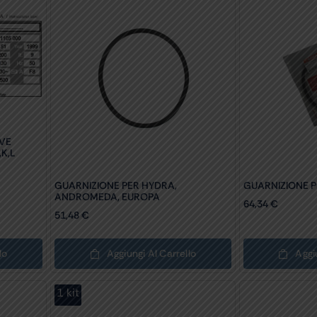
VE
,K,L
GUARNIZIONE PER HYDRA,
GUARNIZIONE 
ANDROMEDA, EUROPA
64,34
€
51,48
€
lo
Aggiungi Al Carrello
Aggi
1 kit