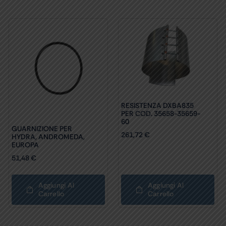
RESISTENZA DXBA835
PER COD. 35658-35659-
60
GUARNIZIONE PER
261,72
€
HYDRA, ANDROMEDA,
EUROPA
51,48
€
Aggiungi Al
Aggiungi Al
Carrello
Carrello