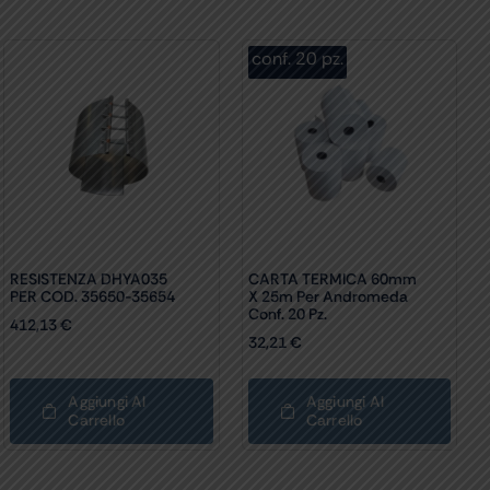
conf. 20 pz.
RESISTENZA DHYA035
CARTA TERMICA 60mm
PER COD. 35650-35654
X 25m Per Andromeda
Conf. 20 Pz.
412,13
€
32,21
€
Aggiungi Al
Aggiungi Al
Carrello
Carrello