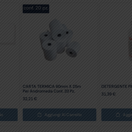
conf. 20 pz.
CARTA TERMICA 60mm X 25m
DETERGENTE PE
Per Andromeda Conf. 20 Pz.
31,39
€
32,21
€
lo
Aggiungi Al Carrello
Aggi