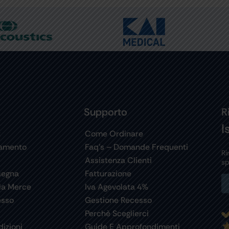
Supporto
R
I
t
Come Ordinare
gamento
Faq’s – Domande Frequenti
Ri
Assistenza Clienti
sp
segna
Fatturazione
la Merce
Iva Agevolata 4%
esso
Gestione Recesso
Perchè Sceglierci
izioni
Guide E Approfondimenti