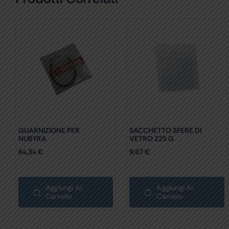
GUARNIZIONE PER
SACCHETTO SFERE DI
NUBYRA
VETRO 225 G
64,34
€
9,67
€
Aggiungi Al
Aggiungi Al
Carrello
Carrello