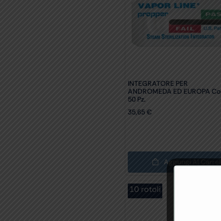
INTEGRATORE PER
ANDROMEDA ED EUROPA Con
50 Pz.
35,65
€
Aggiungi Al Carrel
10 rotoli