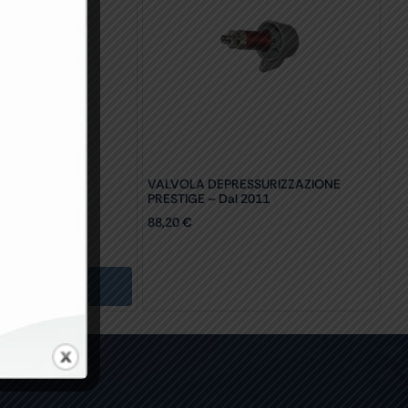
 ETICHETTE
VALVOLA DEPRESSURIZZAZIONE
678-35680
PRESTIGE – Dal 2011
88,20
€
ungi Al Carrello