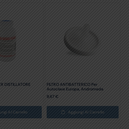
R DISTILLATORE
FILTRO ANTIBATTERICO Per
Autoclave Europa, Andromeda
9,67
€
ungi Al Carrello
Aggiungi Al Carrello