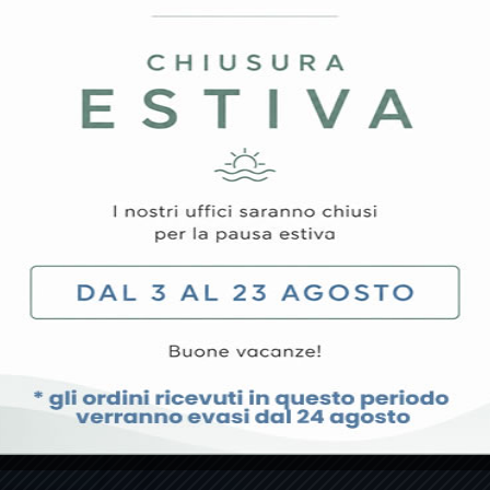
SACCHETTO SFERE DI VETRO
STAMPANTE PER
2
225 G
ADESIVE Per 35
9,67
€
352,80
€
lo
Aggiungi Al Carrello
Aggi