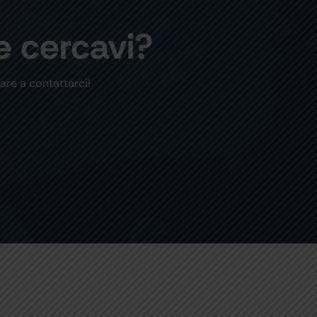
e cercavi?
are a contattarci!