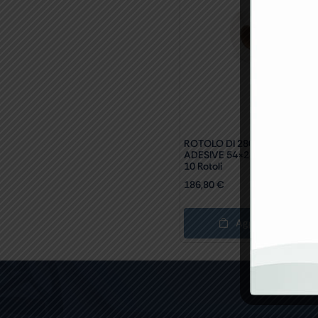
ROTOLO DI 280 ETICHETTE
ADESIVE 54×25 Mm Per 3568
10 Rotoli
186,80
€
Aggiungi Al Carrel