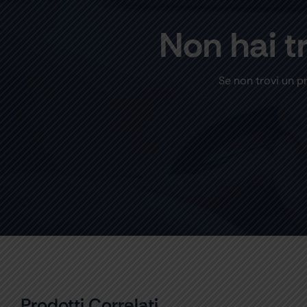
Non hai t
Se non trovi un p
Prodotti Correlati