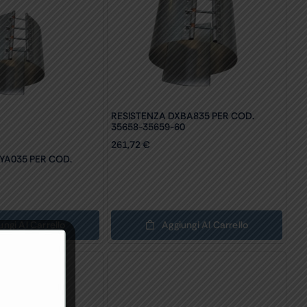
RESISTENZA DXBA835 PER COD.
35658-35659-60
261,72
€
YA035 PER COD.
ungi Al Carrello
Aggiungi Al Carrello