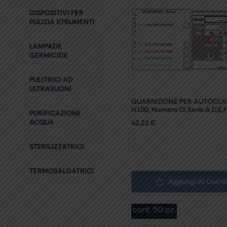
DISPOSITIVI PER
PULIZIA STRUMENTI
LAMPADE
GERMICIDE
PULITRICI AD
ULTRASUONI
GUARNIZIONE PER AUTOCLA
H100, Numero Di Serie A,D,E,F
PURIFICAZIONE
ACQUA
42,21
€
STERILIZZATRICI
TERMOSALDATRICI
Aggiungi Al Carrel
conf. 50 pz.