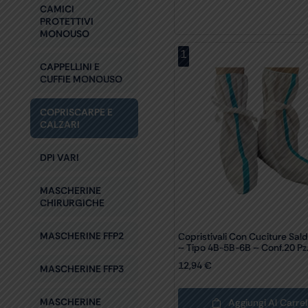
CAMICI
PROTETTIVI
MONOUSO
1
CAPPELLINI E
CUFFIE MONOUSO
COPRISCARPE E
CALZARI
DPI VARI
MASCHERINE
CHIRURGICHE
MASCHERINE FFP2
Copristivali Con Cuciture Sal
– Tipo 4B-5B-6B – Conf.20 Pz
12,94
€
MASCHERINE FFP3
MASCHERINE
Aggiungi Al Carrel