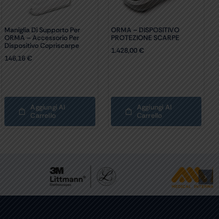
Maniglia Di Supporto Per
ORMA – DISPOSITIVO
ORMA – Accessorio Per
PROTEZIONE SCARPE
Dispositivo Copriscarpe
1.428,00
€
146,16
€
Aggiungi Al
Aggiungi Al
Carrello
Carrello