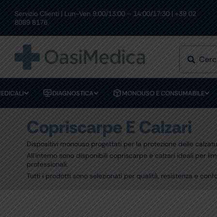
Skip
to
Servizio Clienti | Lun-Ven 9:00/13:00 – 14:00/17:30 | +39 02
RESI FACILI
PAGAMENTI SICUR
content
8089 8176
EDICALI
DIAGNOSTICA
MONOUSO E CONSUMABILE
Copriscarpe E Calzari
Dispositivi monouso progettati per la protezione delle calzat
All’interno sono disponibili copriscarpe e calzari ideali per l
professionali.
Tutti i prodotti sono selezionati per qualità, resistenza e conf