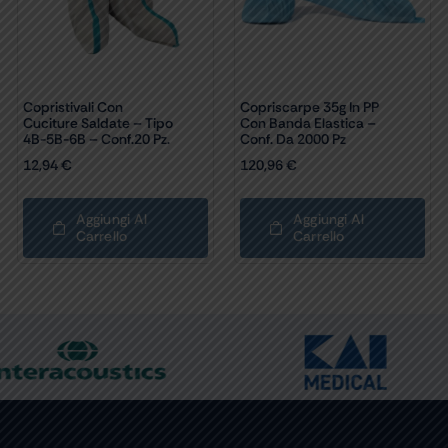
Copristivali Con
Copriscarpe 35g In PP
Cuciture Saldate – Tipo
Con Banda Elastica –
4B-5B-6B – Conf.20 Pz.
Conf. Da 2000 Pz
12,94
€
120,96
€
Aggiungi Al
Aggiungi Al
Carrello
Carrello