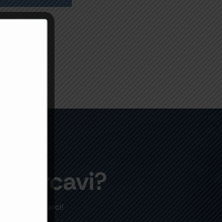
e cercavi?
are a contattarci!