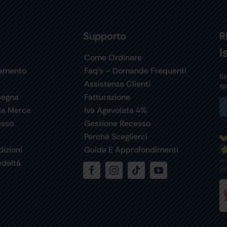
Supporto
R
I
t
Come Ordinare
gamento
Faq’s – Domande Frequenti
Ri
Assistenza Clienti
sp
segna
Fatturazione
la Merce
Iva Agevolata 4%
esso
Gestione Recesso
Perchè Sceglierci
izioni
Guide E Approfondimenti
4
deltà
R