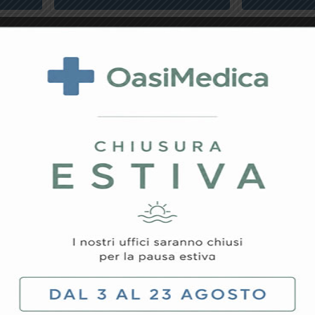
rovato il prodotto ch
rodotto specifico o hai qualche richiesta particolare, non esit