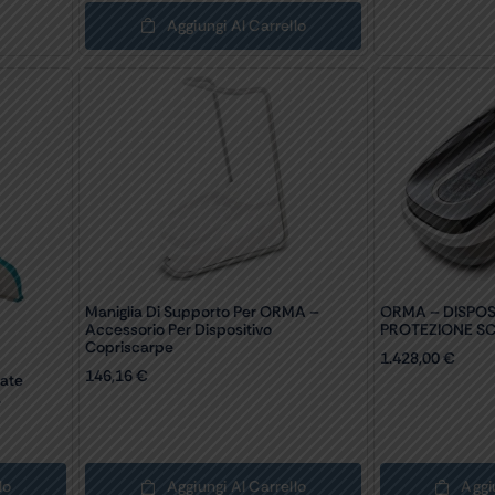
Aggiungi Al Carrello
Maniglia Di Supporto Per ORMA –
ORMA – DISPOS
Accessorio Per Dispositivo
PROTEZIONE S
Copriscarpe
1.428,00
€
146,16
€
date
.
lo
Aggiungi Al Carrello
Aggi