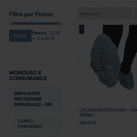
Filtra per Prezzo
Ordina per
:
1
Prezzo:
10 €
Filtra
Prezzo
Prezzo
—
1.430 €
Min
Max
MONOUSO E
CONSUMABILE
DISPOSITIVI
PROTEZIONE
INDIVIDUALE - DPI
CALZARI ANTI SCIVOLO – Con
1000px
CAMICI
105,62
€
CHIRURGICI