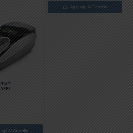
Aggiungi Al Carrello
ITIVO
CARPE
ungi Al Carrello