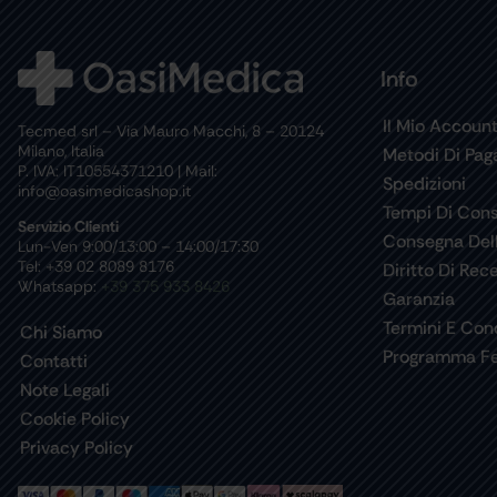
Info
Il Mio Accoun
Tecmed srl – Via Mauro Macchi, 8 – 20124
Milano, Italia
Metodi Di Pa
P. IVA: IT10554371210 | Mail:
Spedizioni
info@oasimedicashop.it
Tempi Di Con
Servizio Clienti
Consegna Del
Lun-Ven 9:00/13:00 – 14:00/17:30
Tel: +39 02 8089 8176
Diritto Di Rec
Whatsapp:
+39 375 933 8426
Garanzia
Termini E Cond
Chi Siamo
Programma Fe
Contatti
Note Legali
Cookie Policy
Privacy Policy