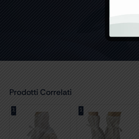
Prodotti Correlati
1
1