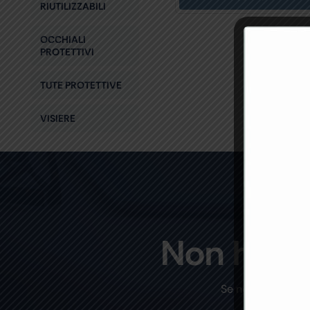
RIUTILIZZABILI
OCCHIALI
PROTETTIVI
TUTE PROTETTIVE
VISIERE
Non hai t
Se non trovi un p