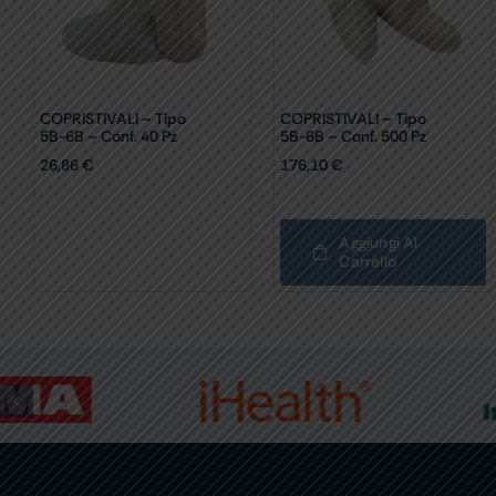
COPRISTIVALI – Tipo
COPRISTIVALI – Tipo
5B-6B – Conf. 40 Pz
5B-6B – Conf. 500 Pz
26,86
€
176,10
€
Aggiungi Al
Carrello