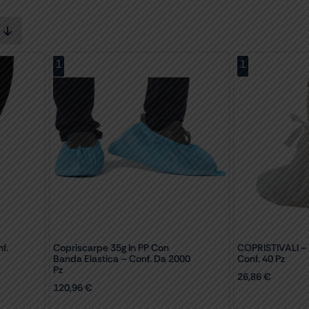
1
1
f.
Copriscarpe 35g In PP Con
COPRISTIVALI – 
Banda Elastica – Conf. Da 2000
Conf. 40 Pz
Pz
26,86
€
120,96
€