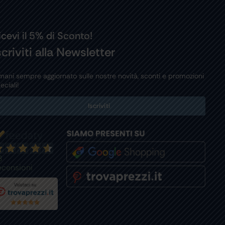
icevi il 5% di Sconto!
scriviti alla Newsletter
mani sempre aggiornato sulle nostre novità, sconti e promozioni
eciali!
Iscriviti
8
ecensioni