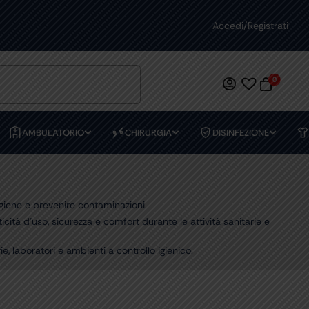
ASSISTENZA DEDICATA
Accedi/Registrati
PREVENTIVI
0
AMBULATORIO
CHIRURGIA
DISINFEZIONE
igiene e prevenire contaminazioni.
icità d’uso, sicurezza e comfort durante le attività sanitarie e
e, laboratori e ambienti a controllo igienico.