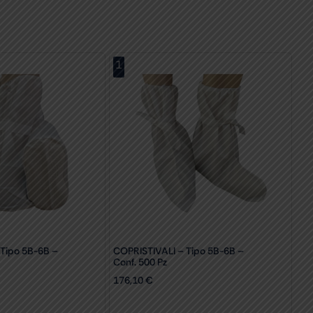
1
Tipo 5B-6B –
COPRISTIVALI – Tipo 5B-6B –
Conf. 500 Pz
176,10
€