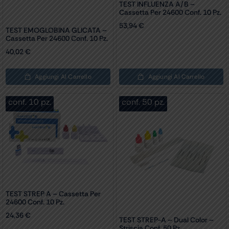
TEST INFLUENZA A/B –
Cassetta Per 24600 Conf. 10 Pz.
53,94
€
TEST EMOGLOBINA GLICATA –
Cassetta Per 24600 Conf. 10 Pz.
40,02
€
Aggiungi Al Carrello
Aggiungi Al Carrello
conf. 10 pz.
conf. 50 pz.
TEST STREP A – Cassetta Per
24600 Conf. 10 Pz.
24,36
€
TEST STREP-A – Dual Color –
Striscia Conf. 50 Pz.