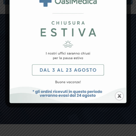
Non hai trovato il prodotto che
cercavi?
Se non trovi un prodotto specifico o hai qualche
richiesta particolare, non esitare a contattarci!
CONTATTACI