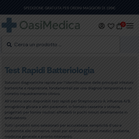
Skip
to
SPEDIZIONE GRATUITA PER ORDINI MAGGIORI DI 199€
content
0
Test Rapidi Batteriologia
Soluzioni diagnostiche rapide per l’identificazione delle principali infezioni
batteriche e respiratorie, fondamentali per una diagnosi tempestiva e un
corretto inquadramento clinico.
All’interno sono disponibili test rapidi per Streptococco A, influenza A/B,
emoglobina glicata e altri parametri, in formato cassetta o striscia,
progettati per fornire risultati affidabili in pochi minuti direttamente in
ambulatorio.
Tutti i prodotti sono selezionati per accuratezza, semplicità d’uso e
conformità alle normative, ideali per ambulatori, studi medici, pediatria,
medicina generale e pronto intervento.