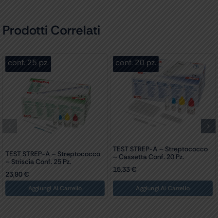
Prodotti Correlati
conf. 25 pz.
conf. 20 pz.
TEST STREP-A – Streptococco
TEST STREP-A – Streptococco
– Cassetta Conf. 20 Pz.
– Striscia Conf. 25 Pz.
15,33
€
23,80
€
Aggiungi Al Carrello
Aggiungi Al Carrello