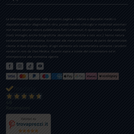
Le informazioni riportate nella presente pagina e relative a dispositivi medici e
dispositivi medico-diagnostici in vitro, presidi medico-chirurgici e medicinali veterinari
non hanno alcuna natura pubblicitaria.Tutti i contenuti, in qualunque forma realizzati,
(testi, immagini, anche fotografiche, descrizioni tecniche e non, ecc.), hanno natura
esclusivamente informativa, funzionale alla mera conoscenza da parte del potenziale
cliente, in fase di preacquisto, di ogni elemento e/o caratteristica attinente i prodotti
venduti in rete da Oasi Medica. Quanto sopra a tutela del consumatore ed in
ottemperanza alla normativa vigente.
49
Recensioni