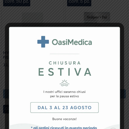
conf. 50 pz.
conf. 5 pz.
HYPOR FILM MEDICAZIONE DI
FISSAGGIO 6×8 Cm Conf. 50 Pz.
11,34
€
MEDIPORE + PAD 3M – 10×10
Cm – 3566NP Conf. 5 Pz.
7,87
€
Aggiungi Al Carrello
Aggiungi Al Carrello
conf. 5 pz.
conf. 5 pz.