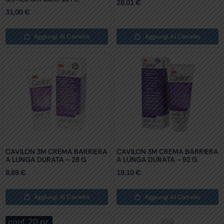
28,01
€
31,00
€
Aggiungi Al Carrello
Aggiungi Al Carrello
CAVILON 3M CREMA BARRIERA
CAVILON 3M CREMA BARRIERA
A LUNGA DURATA – 28 G
A LUNGA DURATA – 92 G
8,69
€
19,10
€
Aggiungi Al Carrello
Aggiungi Al Carrello
conf. 20 pz.