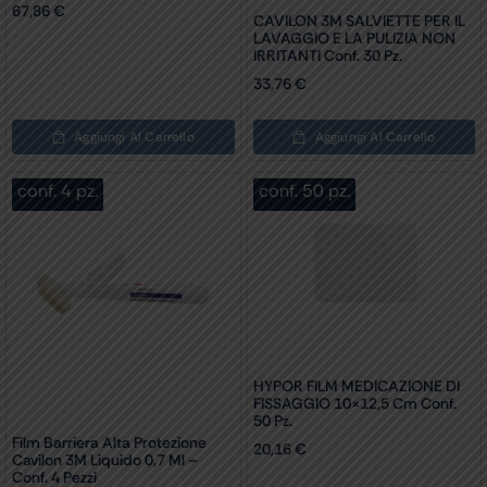
67,86
€
CAVILON 3M SALVIETTE PER IL
LAVAGGIO E LA PULIZIA NON
IRRITANTI Conf. 30 Pz.
33,76
€
Aggiungi Al Carrello
Aggiungi Al Carrello
conf. 4 pz.
conf. 50 pz.
HYPOR FILM MEDICAZIONE DI
FISSAGGIO 10×12,5 Cm Conf.
50 Pz.
Film Barriera Alta Protezione
20,16
€
Cavilon 3M Liquido 0,7 Ml –
Conf. 4 Pezzi