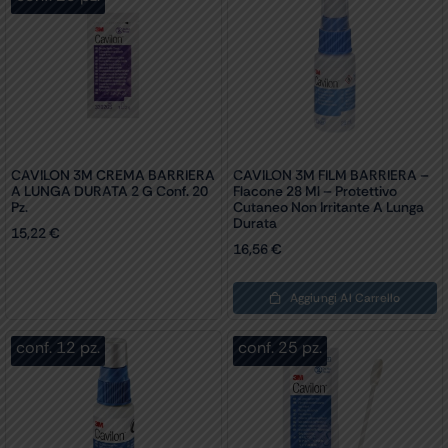
CAVILON 3M CREMA BARRIERA
CAVILON 3M FILM BARRIERA –
A LUNGA DURATA 2 G Conf. 20
Flacone 28 Ml – Protettivo
Pz.
Cutaneo Non Irritante A Lunga
Durata
15,22
€
16,56
€
Aggiungi Al Carrello
conf. 12 pz.
conf. 25 pz.