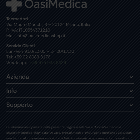
Tecmed srl
Via Mauro Macchi, 8 – 20124 Milano, Italia
P. IVA: IT10554371210
Mail: info@oasimedicashop.it
Servizio Clienti
Lun-Ven 9:00/13:00 – 14:00/17:30
Tel: +39 02 8089 8176
Whatsapp:
+39 375 933 8426
Azienda
Info
Supporto
Le informazioni riportate nella presente pagina e relative a dispositivi medici e
dispositivi medico-diagnostici in vitro, presidi medico-chirurgici e medicinali veterinari
non hanno alcuna natura pubblicitaria.Tutti i contenuti, in qualunque forma realizzati,