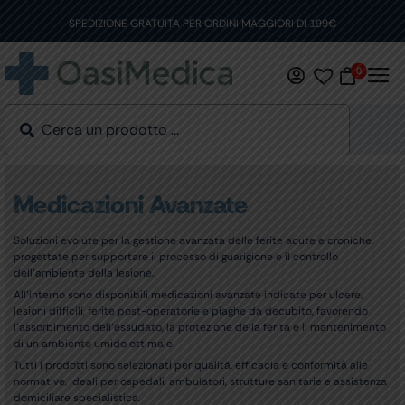
Skip
to
SPEDIZIONE GRATUITA PER ORDINI MAGGIORI DI 199€
content
0
Medicazioni Avanzate
Soluzioni evolute per la gestione avanzata delle ferite acute e croniche,
progettate per supportare il processo di guarigione e il controllo
dell’ambiente della lesione.
All’interno sono disponibili medicazioni avanzate indicate per ulcere,
lesioni difficili, ferite post-operatorie e piaghe da decubito, favorendo
l’assorbimento dell’essudato, la protezione della ferita e il mantenimento
di un ambiente umido ottimale.
Tutti i prodotti sono selezionati per qualità, efficacia e conformità alle
normative, ideali per ospedali, ambulatori, strutture sanitarie e assistenza
domiciliare specialistica.