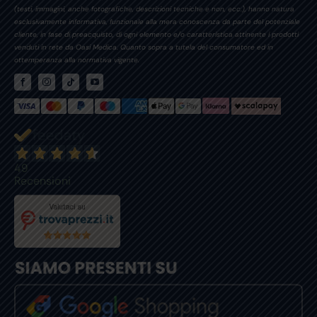
(testi, immagini, anche fotografiche, descrizioni tecniche e non, ecc.), hanno natura
esclusivamente informativa, funzionale alla mera conoscenza da parte del potenziale
cliente, in fase di preacquisto, di ogni elemento e/o caratteristica attinente i prodotti
venduti in rete da Oasi Medica. Quanto sopra a tutela del consumatore ed in
ottemperanza alla normativa vigente.
49
Recensioni