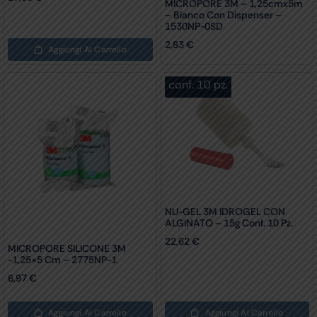
MICROPORE 3M – 1,25cmx5m
– Bianco Con Dispenser –
1530NP-0SD
2,83
€
Aggiungi Al Carrello
conf. 10 pz.
NU-GEL 3M IDROGEL CON
ALGINATO – 15g Conf. 10 Pz.
22,62
€
MICROPORE SILICONE 3M
-1,25×5 Cm – 2775NP-1
6,97
€
Aggiungi Al Carrello
Aggiungi Al Carrello