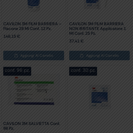
CAVILON 3M FILM BARRIERA –
CAVILON 3M FILM BARRIERA
Flacone 28 Ml Conf. 12 Pz.
NON IRRITANTE Applicatore 1
Ml Conf. 25 Pz.
146,15
€
37,41
€
Aggiungi Al Carrello
Aggiungi Al Carrello
conf. 96 pz.
conf. 30 pz.
CAVILON 3M SALVIETTA Conf.
96 Pz.