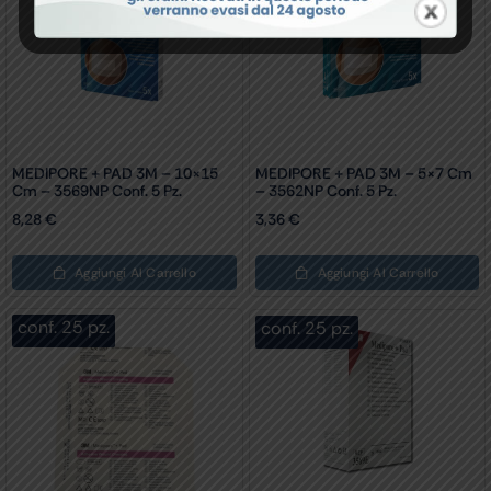
MEDIPORE + PAD 3M – 10×15
MEDIPORE + PAD 3M – 5×7 Cm
Cm – 3569NP Conf. 5 Pz.
– 3562NP Conf. 5 Pz.
8,28
€
3,36
€
Aggiungi Al Carrello
Aggiungi Al Carrello
conf. 25 pz.
conf. 25 pz.