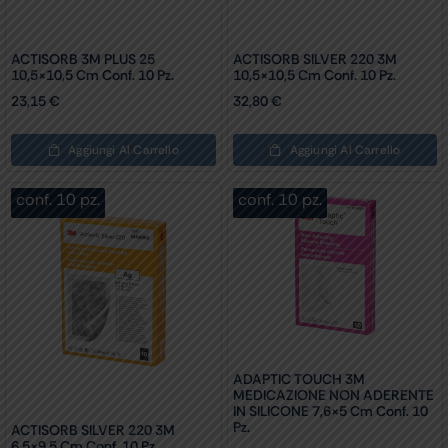
ACTISORB 3M PLUS 25
ACTISORB SILVER 220 3M
10,5×10,5 Cm Conf. 10 Pz.
10,5×10,5 Cm Conf. 10 Pz.
23,15
€
32,80
€
Aggiungi Al Carrello
Aggiungi Al Carrello
conf. 10 pz.
conf. 10 pz.
ADAPTIC TOUCH 3M
MEDICAZIONE NON ADERENTE
IN SILICONE 7,6×5 Cm Conf. 10
Pz.
ACTISORB SILVER 220 3M
6,5×9,5 Cm Conf. 10 Pz.