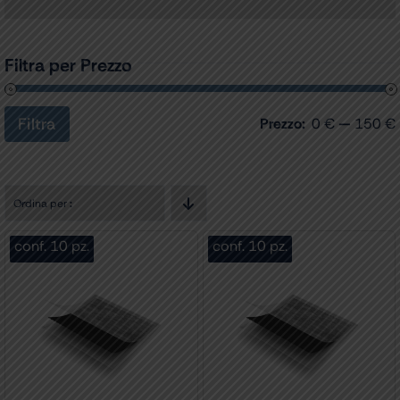
Filtra per Prezzo
Filtra
Prezzo:
0 €
—
150 €
Prezzo
Prezzo
Min
Max
Ordina per
:
conf. 10 pz.
conf. 10 pz.