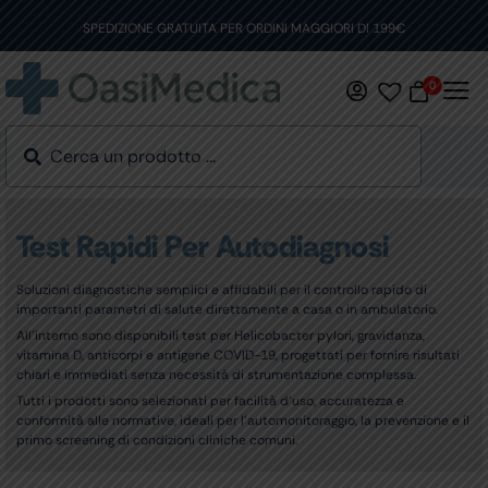
Skip
to
SPEDIZIONE GRATUITA PER ORDINI MAGGIORI DI 199€
content
0
Test Rapidi Per Autodiagnosi
Soluzioni diagnostiche semplici e affidabili per il controllo rapido di
importanti parametri di salute direttamente a casa o in ambulatorio.
All’interno sono disponibili test per Helicobacter pylori, gravidanza,
vitamina D, anticorpi e antigene COVID-19, progettati per fornire risultati
chiari e immediati senza necessità di strumentazione complessa.
Tutti i prodotti sono selezionati per facilità d’uso, accuratezza e
conformità alle normative, ideali per l’automonitoraggio, la prevenzione e il
primo screening di condizioni cliniche comuni.