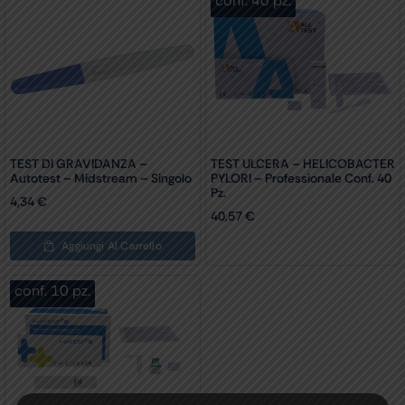
conf. 40 pz.
TEST DI GRAVIDANZA –
TEST ULCERA – HELICOBACTER
Autotest – Midstream – Singolo
PYLORI – Professionale Conf. 40
Pz.
4,34
€
40,57
€
Aggiungi Al Carrello
conf. 10 pz.