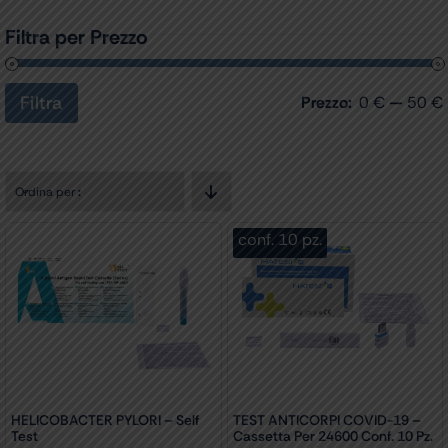
Filtra per Prezzo
Filtra
Prezzo:
0 €
—
50 €
Prezzo
Prezzo
Min
Max
Ordina per
:
conf. 10 pz.
HELICOBACTER PYLORI – Self
TEST ANTICORPI COVID-19 –
Test
Cassetta Per 24600 Conf. 10 Pz.