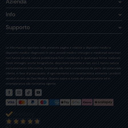
Azienda
Info
Supporto
Le informazioni riportate nella presente pagina e relative a dispositivi medici e
dispositivi medico-diagnostici in vitro, presidi medico-chirurgici e medicinali veterinari
non hanno alcuna natura pubblicitaria.Tutti i contenuti, in qualunque forma realizzati,
(testi, immagini, anche fotografiche, descrizioni tecniche e non, ecc.), hanno natura
esclusivamente informativa, funzionale alla mera conoscenza da parte del potenziale
cliente, in fase di preacquisto, di ogni elemento e/o caratteristica attinente i prodotti
venduti in rete da Oasi Medica. Quanto sopra a tutela del consumatore ed in
ottemperanza alla normativa vigente.
47