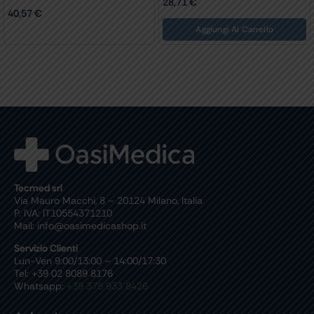
28,71
€
40,57
€
Aggiungi Al Carrello
Tecmed srl
Via Mauro Macchi, 8 – 20124 Milano, Italia
P. IVA: IT10554371210
Mail: info@oasimedicashop.it
Servizio Clienti
Lun-Ven 9:00/13:00 – 14:00/17:30
Tel: +39 02 8089 8176
Whatsapp:
+39 375 933 8426