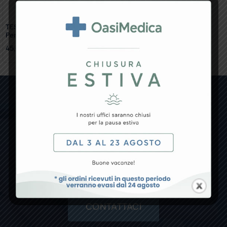
TEST VITAMINA D – Cassetta
Per 24600 Conf. 10 Pz.
45,68
€
Non hai trovato il prodotto che
cercavi?
Se non trovi un prodotto specifico o hai qualche
richiesta particolare, non esitare a contattarci!
CONTATTACI