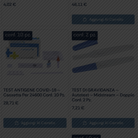
4,02
€
46,11
€
Aggiungi Al Carrello
conf. 10 pz.
conf. 2 pz.
TEST ANTIGENE COVID-19 –
TEST DI GRAVIDANZA –
Cassetta Per 24600 Conf. 10 Pz.
Autotest – Midstream – Doppio
Conf. 2 Pz.
28,71
€
7,21
€
Aggiungi Al Carrello
Aggiungi Al Carrello