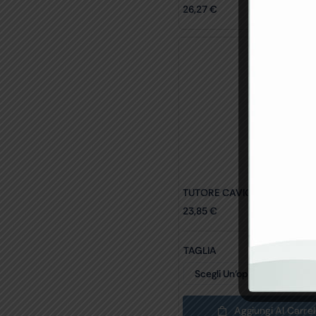
26,27
€
TUTORE CAVIGLIA
23,85
€
TAGLIA
Aggiungi Al Carrel