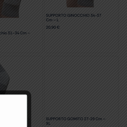
SUPPORTO GINOCCHIO 34-37
Cm – L
20,90
€
chio 31–34 Cm –
ITO 25-27 Cm –
SUPPORTO GOMITO 27-29 Cm –
XL