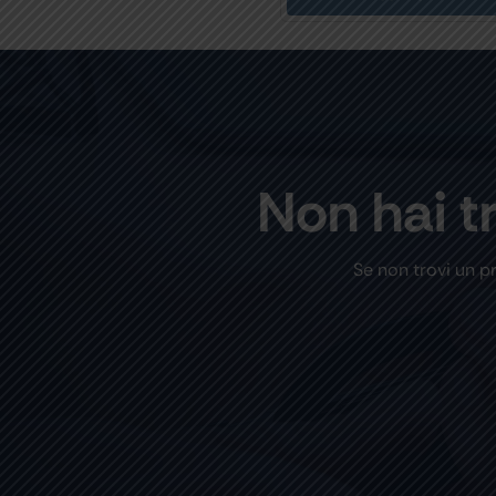
Non hai t
Se non trovi un p