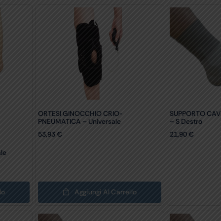
ORTESI GINOCCHIO CRIO-
SUPPORTO CAVI
PNEUMATICA – Universale
– S Destro
53,93
€
21,90
€
le
lo
Aggiungi Al Carrello