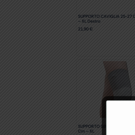
SUPPORTO CAVIGLIA 25-27 
– XL Destro
21,90
€
SUPPORTO GINOCCHIO 37-4
Cm – XL