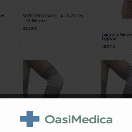
Cm
SUPPORTO CAVIGLIA 25-27 Cm
– XL Sinistro
21,90
€
Supporto Ginoc
Taglia M
26,27
€
0
SUPPORTO GOMITO 23-25 Cm –
SUPPORTO GOM
M
L