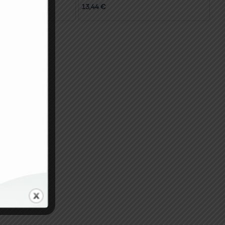
13,44
€