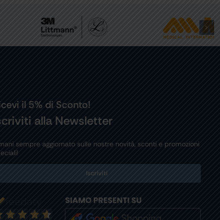
icevi il 5% di Sconto!
scriviti alla Newsletter
mani sempre aggiornato sulle nostre novità, sconti e promozioni
eciali!
Iscriviti