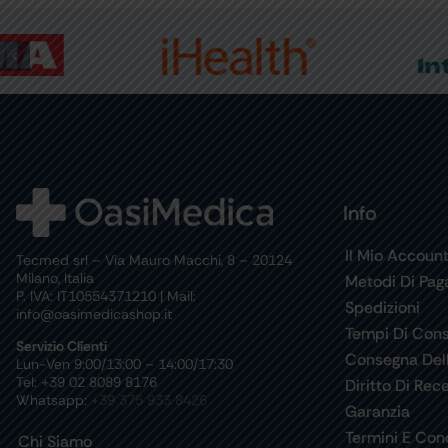
Info
Il Mio Accoun
Tecmed srl – Via Mauro Macchi, 8 – 20124
Milano, Italia
Metodi Di Pa
P. IVA: IT10554371210 | Mail:
Spedizioni
info@oasimedicashop.it
Tempi Di Con
Servizio Clienti
Consegna Del
Lun-Ven 9:00/13:00 – 14:00/17:30
Tel: +39 02 8089 8176
Diritto Di Rec
Whatsapp:
+39 375 933 8426
Garanzia
Termini E Cond
Chi Siamo