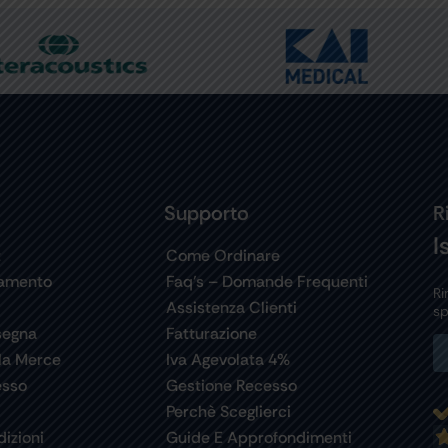
Supporto
R
I
t
Come Ordinare
gamento
Faq’s – Domande Frequenti
Ri
Assistenza Clienti
sp
segna
Fatturazione
la Merce
Iva Agevolata 4%
esso
Gestione Recesso
Perchè Sceglierci
izioni
Guide E Approfondimenti