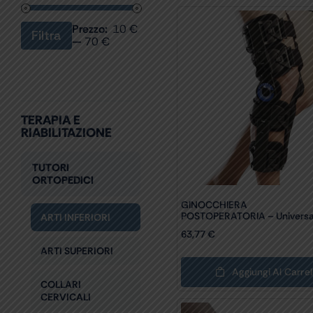
Prezzo:
10 €
Filtra
Prezzo
Prezzo
—
70 €
Min
Max
TERAPIA E
RIABILITAZIONE
TUTORI
ORTOPEDICI
GINOCCHIERA
POSTOPERATORIA – Universa
ARTI INFERIORI
63,77
€
ARTI SUPERIORI
Aggiungi Al Carrel
COLLARI
CERVICALI