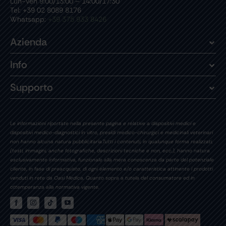
Lun-Ven 9:00/13:00 – 14:00/17:30
Tel: +39 02 8089 8176
Whatsapp:
+39 375 933 8426
Azienda
Info
Supporto
Le informazioni riportate nella presente pagina e relative a dispositivi medici e
dispositivi medico-diagnostici in vitro, presidi medico-chirurgici e medicinali veterinari
non hanno alcuna natura pubblicitaria.Tutti i contenuti, in qualunque forma realizzati,
(testi, immagini, anche fotografiche, descrizioni tecniche e non, ecc.), hanno natura
esclusivamente informativa, funzionale alla mera conoscenza da parte del potenziale
cliente, in fase di preacquisto, di ogni elemento e/o caratteristica attinente i prodotti
venduti in rete da Oasi Medica. Quanto sopra a tutela del consumatore ed in
ottemperanza alla normativa vigente.