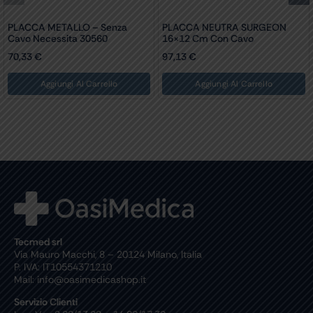
PLACCA METALLO – Senza
PLACCA NEUTRA SURGEON
Cavo Necessita 30560
16×12 Cm Con Cavo
70,33
€
97,13
€
Aggiungi Al Carrello
Aggiungi Al Carrello
Tecmed srl
Via Mauro Macchi, 8 – 20124 Milano, Italia
P. IVA: IT10554371210
Mail: info@oasimedicashop.it
Servizio Clienti