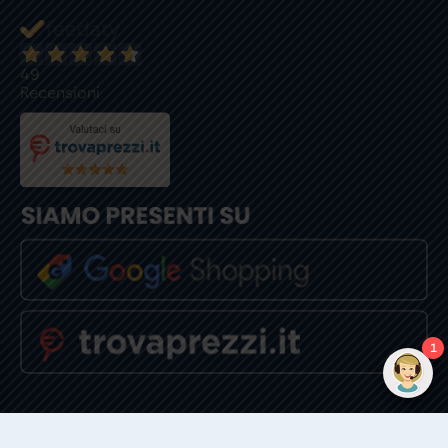
49
Recensioni
1