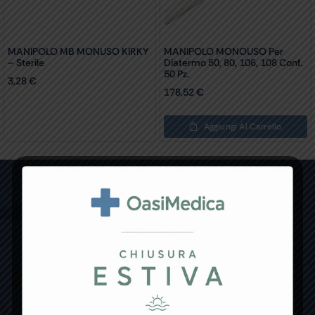
MANIPOLO MB MONUSO KIRKY
MANIPOLO MONOUSO Per
– Sterile
Diatermo 50, 80, 106, 108 Conf.
50 Pz.
3,28
€
178,52
€
Aggiungi Al Carrello
Non hai trovato il prodotto che
cercavi?
Se non trovi un prodotto specifico o hai qualche
richiesta particolare, non esitare a contattarci!