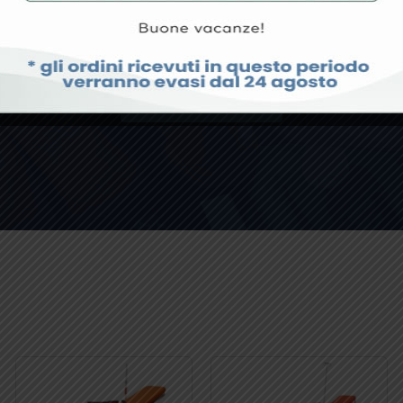
rodotto specifico o hai qualche richiesta particolare, non esit
CONTATTACI