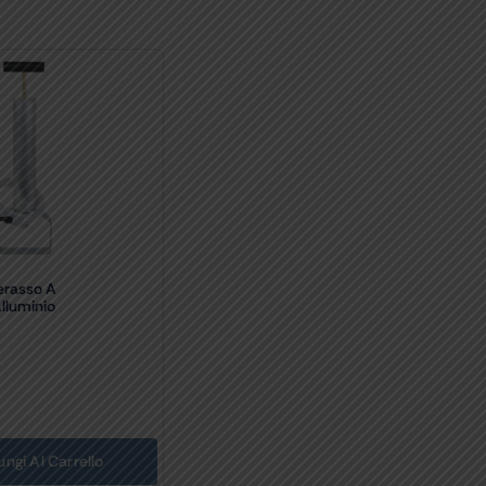
rasso A
lluminio
ungi Al Carrello