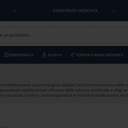
‹
›
ASSISTENZA DEDICATA
PREVENT
EMERGENZA
AUSILI
TERAPIA E RIABILITAZIONE
l’immobilizzazione traumatologica utilizzati nel primo soccorso e nelle
ntendo stabilizzazione efficace della colonna vertebrale e degli arti
o sicurezza, comfort, radiotrasparenza e facilità di sanificazione anch