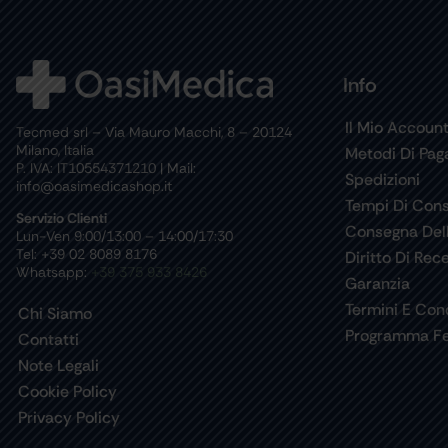
Info
Il Mio Accoun
Tecmed srl – Via Mauro Macchi, 8 – 20124
Milano, Italia
Metodi Di Pa
P. IVA: IT10554371210 | Mail:
Spedizioni
info@oasimedicashop.it
Tempi Di Con
Servizio Clienti
Consegna Del
Lun-Ven 9:00/13:00 – 14:00/17:30
Tel: +39 02 8089 8176
Diritto Di Rec
Whatsapp:
+39 375 933 8426
Garanzia
Termini E Cond
Chi Siamo
Programma Fe
Contatti
Note Legali
Cookie Policy
Privacy Policy