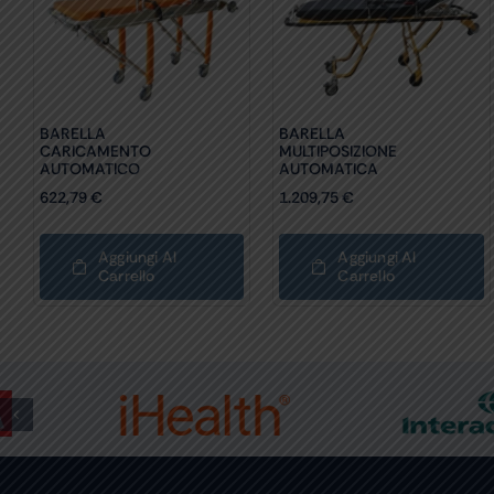
BARELLA
BARELLA
CARICAMENTO
MULTIPOSIZIONE
AUTOMATICO
AUTOMATICA
622,79
€
1.209,75
€
Aggiungi Al
Aggiungi Al
Carrello
Carrello