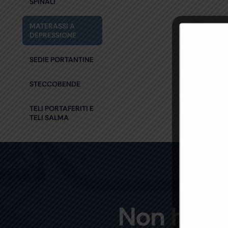
SPINALI
MATERASSI A
DEPRESSIONE
SEDIE PORTANTINE
STECCOBENDE
TELI PORTAFERITI E
TELI SALMA
Non hai t