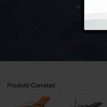
Se non trovi un p
Prodotti Correlati