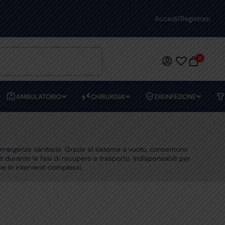
IVI PERSONALIZZATI
Accedi/Registrati
0
AMBULATORIO
CHIRURGIA
DISINFEZIONE
 emergenze sanitarie. Grazie al sistema a vuoto, consentono
 durante le fasi di recupero e trasporto. Indispensabili per
e in interventi complessi.