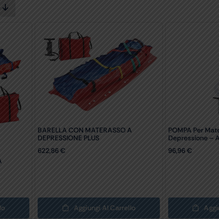
BARELLA CON MATERASSO A
POMPA Per Mate
DEPRESSIONE PLUS
Depressione – A
622,86
€
96,96
€
A
lo
Aggiungi Al Carrello
Aggi