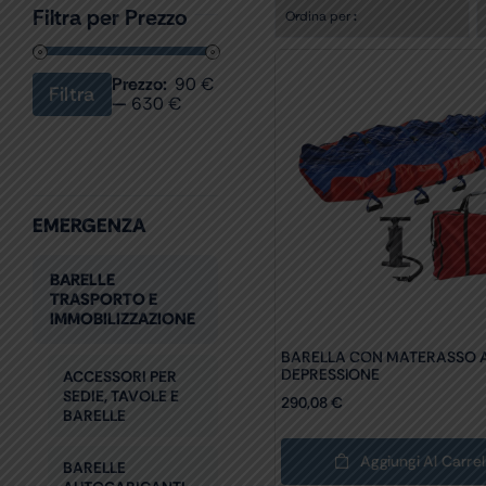
Filtra per Prezzo
Ordina per
:
Prezzo:
90 €
Filtra
Prezzo
Prezzo
—
630 €
Min
Max
EMERGENZA
BARELLE
TRASPORTO E
IMMOBILIZZAZIONE
BARELLA CON MATERASSO 
DEPRESSIONE
ACCESSORI PER
SEDIE, TAVOLE E
290,08
€
BARELLE
Aggiungi Al Carrel
BARELLE