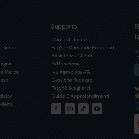
Supporto
R
I
t
Come Ordinare
gamento
Faq’s – Domande Frequenti
Ri
Assistenza Clienti
sp
segna
Fatturazione
la Merce
Iva Agevolata 4%
esso
Gestione Recesso
Perchè Sceglierci
izioni
Guide E Approfondimenti
4
deltà
R