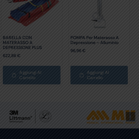
BARELLA CON
POMPA Per Materasso A
MATERASSO A
Depressione – Alluminio
DEPRESSIONE PLUS
96,96
€
622,86
€
Aggiungi Al
Aggiungi Al
Carrello
Carrello