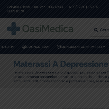
Skip
to
Servizio Clienti | Lun-Ven 9:00/13:00 – 14:00/17:30 | +39 02
CURI
OLTRE 10.000 ARTICOLI
content
8089 8176
EDICALI
DIAGNOSTICA
MONOUSO E CONSUMABILE
Materassi A Depressione
I materassi a depressione sono dispositivi professionali per 
un adattamento anatomico completo al corpo del paziente, gara
ambulanze, 118, pronto soccorso e protezione civile, assicuran