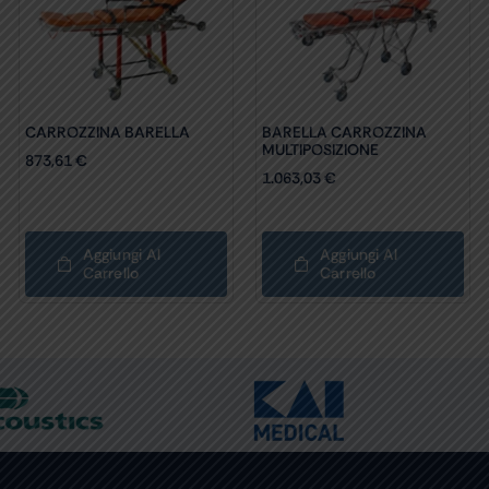
CARROZZINA BARELLA
BARELLA CARROZZINA
MULTIPOSIZIONE
873,61
€
1.063,03
€
Aggiungi Al
Aggiungi Al
Carrello
Carrello