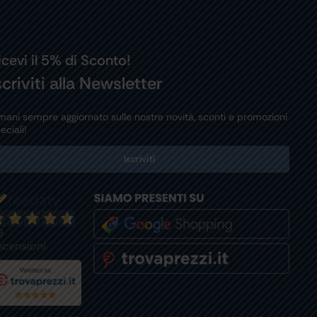
icevi il 5% di Sconto!
scriviti alla Newsletter
mani sempre aggiornato sulle nostre novità, sconti e promozioni
eciali!
Iscriviti
9
ecensioni