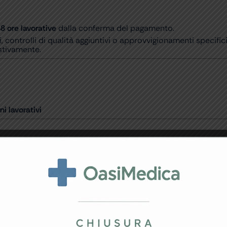
8 ore lavorative
dalla conferma del pagamento.
i, controlli di qualità aggiuntivi o approvvigionamenti specif
estivamente.
ni lavorativi
segna avviene generalmente entro
24/72 ore
uali situazioni logistiche non prevedibili (es. picchi stagional