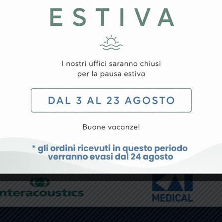
icolo
, è disponibile la
spedizione immediata
.
r ordini confermati entro l’orario limite) o entro il primo giorn
riceverà via email il
codice di tracciamento
, tramite il quale 
ro servizio clienti è a disposizione per fornire assistenza e co