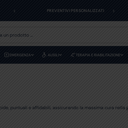
‹
›
RESI FACILI
PAGAMENTI
EMERGENZA
AUSILI
TERAPIA E RIABILITAZIONE
pide, puntuali e affidabili, assicurando la massima cura nella 