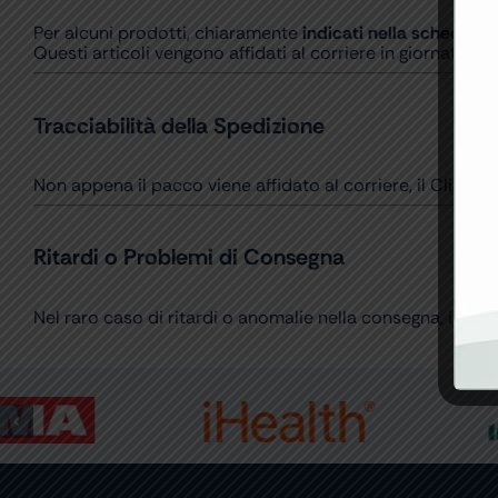
Per alcuni prodotti, chiaramente
indicati nella scheda art
Questi articoli vengono affidati al corriere in giornata (pe
Tracciabilità della Spedizione
Non appena il pacco viene affidato al corriere, il Cliente 
Ritardi o Problemi di Consegna
Nel raro caso di ritardi o anomalie nella consegna, il nost