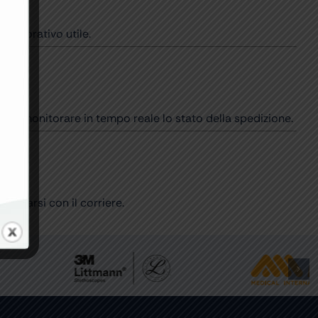
o lavorativo utile.
potrà monitorare in tempo reale lo stato della spedizione.
ordinarsi con il corriere.