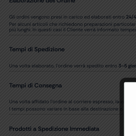
Elaborazione dell’Ordine
Gli ordini vengono presi in carico ed elaborati entro
24/4
Per alcuni articoli che richiedono preparazioni particolar
più lunghi. In questi casi il Cliente verrà informato temp
Tempi di Spedizione
Una volta elaborato, l’ordine verrà spedito entro
3–5 gior
Tempi di Consegna
Una volta affidato l’ordine al corriere espresso, la con
I tempi possono variare in base alla destinazione o a event
Prodotti a Spedizione Immediata