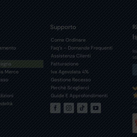
Supporto
R
I
t
Come Ordinare
gamento
Faq’s – Domande Frequenti
Ri
Assistenza Clienti
sp
segna
Fatturazione
la Merce
Iva Agevolata 4%
esso
Gestione Recesso
Perchè Sceglierci
izioni
Guide E Approfondimenti
4
deltà
R