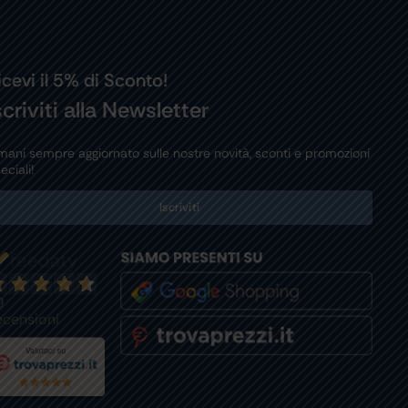
icevi il 5% di Sconto!
scriviti alla Newsletter
mani sempre aggiornato sulle nostre novità, sconti e promozioni
eciali!
Iscriviti
9
ecensioni