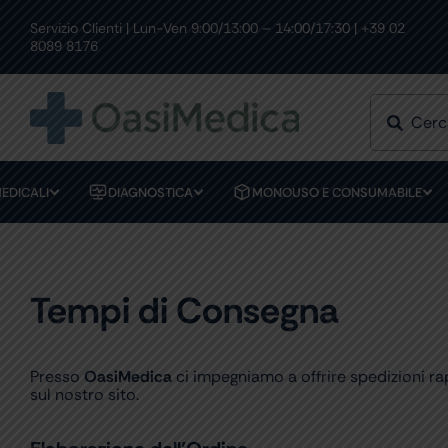
Skip
to
Servizio Clienti | Lun-Ven 9:00/13:00 – 14:00/17:30 | +39 02
SPEDIZIONE GRATUITA PER ORDINI SUPERIORI A 199€
content
8089 8176
EDICALI
DIAGNOSTICA
MONOUSO E CONSUMABILE
Tempi di Consegna
Presso
OasiMedica
ci impegniamo a offrire spedizioni ra
sul nostro sito.