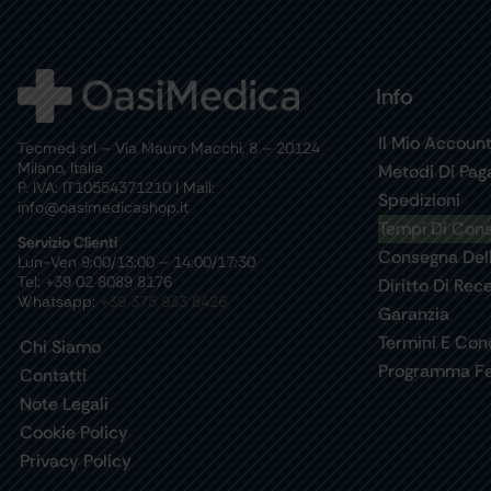
Info
Il Mio Accoun
Tecmed srl – Via Mauro Macchi, 8 – 20124
Milano, Italia
Metodi Di Pa
P. IVA: IT10554371210 | Mail:
Spedizioni
info@oasimedicashop.it
Tempi Di Con
Servizio Clienti
Consegna Del
Lun-Ven 9:00/13:00 – 14:00/17:30
Tel: +39 02 8089 8176
Diritto Di Rec
Whatsapp:
+39 375 933 8426
Garanzia
Termini E Cond
Chi Siamo
Programma Fe
Contatti
Note Legali
Cookie Policy
Privacy Policy