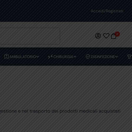
 SICURI
OLTRE 10.000 ARTICOLI
Accedi/Registrati
0
AMBULATORIO
CHIRURGIA
DISINFEZIONE
gestione e nel trasporto dei prodotti medicali acquistati