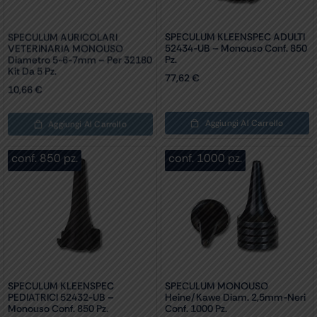
SPECULUM AURICOLARI
SPECULUM KLEENSPEC ADULTI
VETERINARIA MONOUSO
52434-UB – Monouso Conf. 850
Diametro 5-6-7mm – Per 32180
Pz.
Kit Da 5 Pz.
77,62
€
10,66
€
Aggiungi Al Carrello
Aggiungi Al Carrello
conf. 850 pz.
conf. 1000 pz.
SPECULUM KLEENSPEC
PEDIATRICI 52432-UB –
SPECULUM MONOUSO
Monouso Conf. 850 Pz.
Heine/Kawe Diam. 2,5mm-Neri