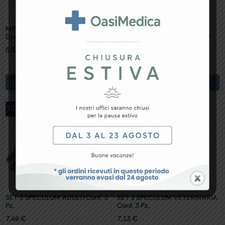
MINI SPECULUM MONOUSO
MINI SPECULUM MONOUSO
Diam. 4mm – Neri Conf. 250 Pz.
Diam. 4mm – Verdi Conf. 100
Pz.
5,52
€
2,13
€
Aggiungi Al Carrello
Aggiungi Al Carrello
conf. 3 pz.
conf. 3 pz.
SET 3 SPECULUM ADULTI Conf. 3
SET 3 SPECULUM VETERINARIA
Pz.
Conf. 3 Pz.
7,46
€
7,13
€