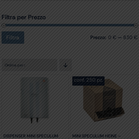
Filtra per Prezzo
Filtra
Prezzo:
0 €
—
830 €
Prezzo
Prezzo
Min
Max
Ordina per
:
conf. 250 pz.
DISPENSER MINI SPECULUM
MINI SPECULUM HEINE –