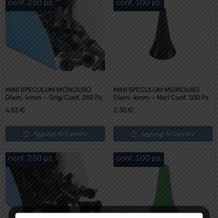
conf. 250 pz.
conf. 100 pz.
MINI SPECULUM MONOUSO
MINI SPECULUM MONOUSO
Diam. 4mm – Grigi Conf. 250 Pz.
Diam. 4mm – Neri Conf. 100 Pz.
4,92
€
2,30
€
Aggiungi Al Carrello
Aggiungi Al Carrello
conf. 250 pz.
conf. 100 pz.