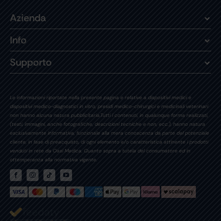
Azienda
Info
Supporto
Le informazioni riportate nella presente pagina e relative a dispositivi medici e
dispositivi medico-diagnostici in vitro, presidi medico-chirurgici e medicinali veterinari
non hanno alcuna natura pubblicitaria.Tutti i contenuti, in qualunque forma realizzati,
(testi, immagini, anche fotografiche, descrizioni tecniche e non, ecc.), hanno natura
esclusivamente informativa, funzionale alla mera conoscenza da parte del potenziale
cliente, in fase di preacquisto, di ogni elemento e/o caratteristica attinente i prodotti
venduti in rete da Oasi Medica. Quanto sopra a tutela del consumatore ed in
ottemperanza alla normativa vigente.