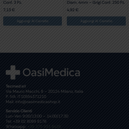
Conf. 3 Pz.
Diam. 4mm – Grigi Conf. 250 Pz.
7,13
€
4,92
€
Aggiungi Al Carrello
Aggiungi Al Carrello
Tecmed srl
Via Mauro Macchi, 8 – 20124 Milano, Italia
P. IVA: IT10554371210
Mail: info@oasimedicashop.it
Servizio Clienti
Lun-Ven 9:00/13:00 – 14:00/17:30
Tel: +39 02 8089 8176
Whatsapp:
+39 375 933 8426