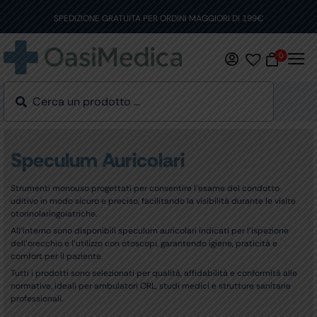
Skip
to
SPEDIZIONE GRATUITA PER ORDINI MAGGIORI DI 199€
content
0
Speculum Auricolari
Strumenti monouso progettati per consentire l’esame del condotto
uditivo in modo sicuro e preciso, facilitando la visibilità durante le visite
otorinolaringoiatriche.
All’interno sono disponibili speculum auricolari indicati per l’ispezione
dell’orecchio e l’utilizzo con otoscopi, garantendo igiene, praticità e
comfort per il paziente.
Tutti i prodotti sono selezionati per qualità, affidabilità e conformità alle
normative, ideali per ambulatori ORL, studi medici e strutture sanitarie
professionali.