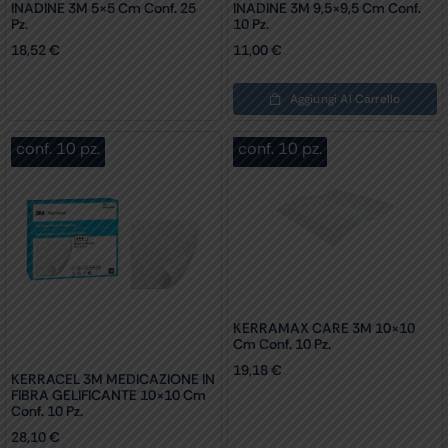
INADINE 3M 5×5 Cm Conf. 25
INADINE 3M 9,5×9,5 Cm Conf.
Pz.
10 Pz.
18,52
€
11,00
€
Aggiungi Al Carrello
conf. 10 pz.
conf. 10 pz.
KERRAMAX CARE 3M 10×10
Cm Conf. 10 Pz.
19,18
€
KERRACEL 3M MEDICAZIONE IN
FIBRA GELIFICANTE 10×10 Cm
Conf. 10 Pz.
28,10
€