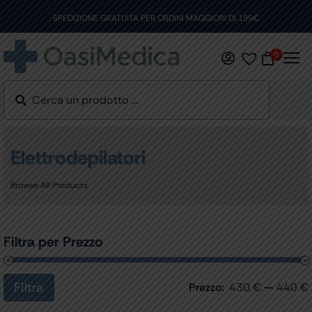
Skip
to
SPEDIZIONE GRATUITA PER ORDINI MAGGIORI DI 199€
content
0
Elettrodepilatori
Browse All Products
Filtra per Prezzo
Filtra
Prezzo:
430 €
—
440 €
Prezzo
Prezzo
Min
Max