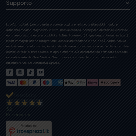
Supporto
Le informazioni riportate nella presente pagina e relative a dispositivi medici e
dispositivi medico-diagnostici in vitro, presidi medico-chirurgici e medicinali veterinari
non hanno alcuna natura pubblicitaria.Tutti i contenuti, in qualunque forma realizzati,
(testi, immagini, anche fotografiche, descrizioni tecniche e non, ecc.), hanno natura
esclusivamente informativa, funzionale alla mera conoscenza da parte del potenziale
cliente, in fase di preacquisto, di ogni elemento e/o caratteristica attinente i prodotti
venduti in rete da Oasi Medica. Quanto sopra a tutela del consumatore ed in
ottemperanza alla normativa vigente.
52
Recensioni