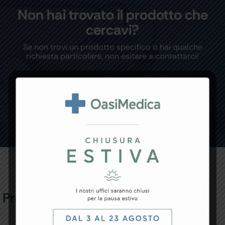
Non hai trovato il prodotto che
cercavi?
Se non trovi un prodotto specifico o hai qualche
richiesta particolare, non esitare a contattarci!
CONTATTACI
Prodotti Correlati