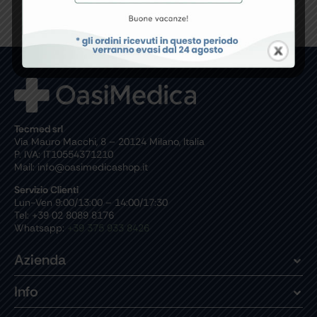
Tecmed srl
Via Mauro Macchi, 8 – 20124 Milano, Italia
P. IVA: IT10554371210
Mail: info@oasimedicashop.it
Servizio Clienti
Lun-Ven 9:00/13:00 – 14:00/17:30
Tel: +39 02 8089 8176
Whatsapp:
+39 375 933 8426
Azienda
Info