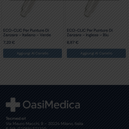
ECO-CLIC Per Punture Di
ECO-CLIC Per Punture Di
Zanzare – Italiano – Verde
Zanzare – Inglese – Blu
7,20
€
6,97
€
Aggiungi Al Carrello
Aggiungi Al Carrello
Tecmed srl
Via Mauro Macchi, 8 – 20124 Milano, Italia
P. IVA: IT10554371210