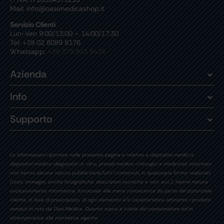
Mail: info@oasimedicashop.it
Servizio Clienti
Lun-Ven 9:00/13:00 – 14:00/17:30
Tel: +39 02 8089 8176
Whatsapp:
+39 375 933 8426
Azienda
Info
Supporto
Le informazioni riportate nella presente pagina e relative a dispositivi medici e
dispositivi medico-diagnostici in vitro, presidi medico-chirurgici e medicinali veterinari
non hanno alcuna natura pubblicitaria.Tutti i contenuti, in qualunque forma realizzati,
(testi, immagini, anche fotografiche, descrizioni tecniche e non, ecc.), hanno natura
esclusivamente informativa, funzionale alla mera conoscenza da parte del potenziale
cliente, in fase di preacquisto, di ogni elemento e/o caratteristica attinente i prodotti
venduti in rete da Oasi Medica. Quanto sopra a tutela del consumatore ed in
ottemperanza alla normativa vigente.