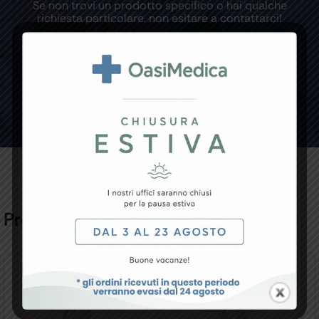
Se non trovi un prodotto specifico o hai qualche
richiesta particolare, non esitare a contattarci!
CONTATTACI
Prodotti Correlati