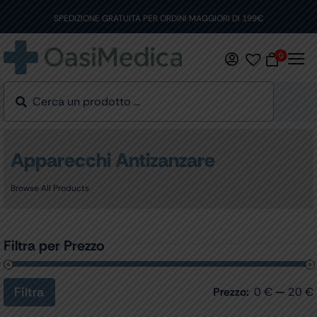
Skip
to
SPEDIZIONE GRATUITA PER ORDINI MAGGIORI DI 199€
content
0
Apparecchi Antizanzare
Browse All Products
Filtra per Prezzo
Filtra
Prezzo:
0 €
—
20 €
Prezzo
Prezzo
Min
Max