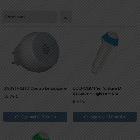
Ordina per
:
BABYFRIEND Contro Le Zanzare
ECO-CLIC Per Punture Di
Zanzare – Inglese – Blu
15,74
€
6,97
€
Aggiungi Al Carrello
Aggiungi Al Carrello