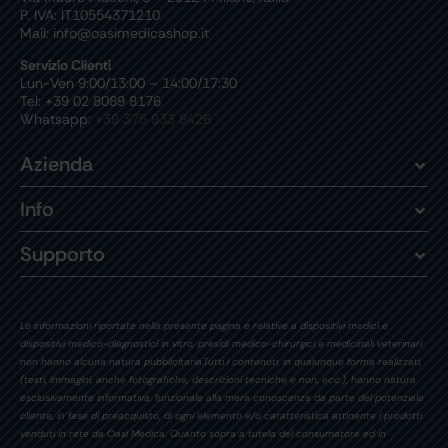
P. IVA: IT10554371210
Mail: info@oasimedicashop.it
Servizio Clienti
Lun-Ven 9:00/13:00 – 14:00/17:30
Tel: +39 02 8089 8176
Whatsapp:
+39 375 933 8426
Azienda
Info
Supporto
Le informazioni riportate nella presente pagina e relative a dispositivi medici e
dispositivi medico-diagnostici in vitro, presidi medico-chirurgici e medicinali veterinari
non hanno alcuna natura pubblicitaria.Tutti i contenuti, in qualunque forma realizzati,
(testi, immagini, anche fotografiche, descrizioni tecniche e non, ecc.), hanno natura
esclusivamente informativa, funzionale alla mera conoscenza da parte del potenziale
cliente, in fase di preacquisto, di ogni elemento e/o caratteristica attinente i prodotti
venduti in rete da Oasi Medica. Quanto sopra a tutela del consumatore ed in