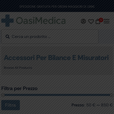
Skip
to
SPEDIZIONE GRATUITA PER ORDINI MAGGIORI DI 199€
content
0
Accessori Per Bilance E Misuratori
Browse All Products
Filtra per Prezzo
Filtra
Prezzo:
50 €
—
850 €
Prezzo
Prezzo
Min
Max