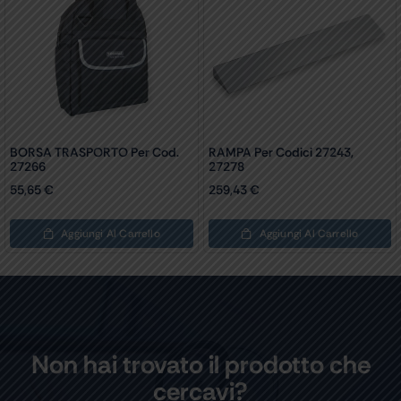
BORSA TRASPORTO Per Cod.
RAMPA Per Codici 27243,
27266
27278
55,65
€
259,43
€
Aggiungi Al Carrello
Aggiungi Al Carrello
Non hai trovato il prodotto che
cercavi?