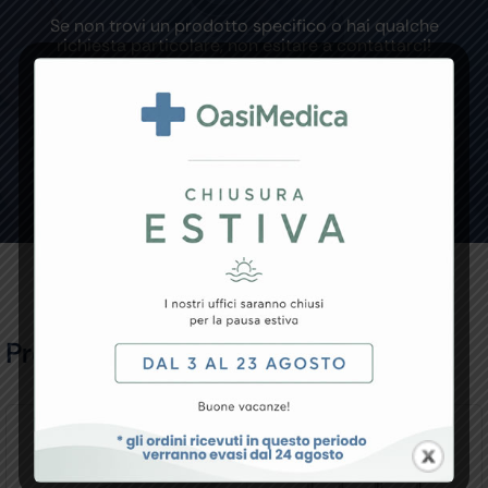
Se non trovi un prodotto specifico o hai qualche
richiesta particolare, non esitare a contattarci!
CONTATTACI
Prodotti Correlati