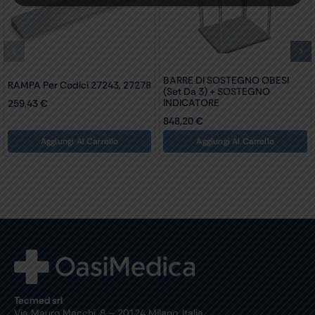
BARRE DI SOSTEGNO OBESI
RAMPA Per Codici 27243, 27278
(set Da 3) + SOSTEGNO
INDICATORE
259,43
€
848,20
€
Aggiungi Al Carrello
Aggiungi Al Carrello
Tecmed srl
Via Mauro Macchi, 8 – 20124 Milano, Italia