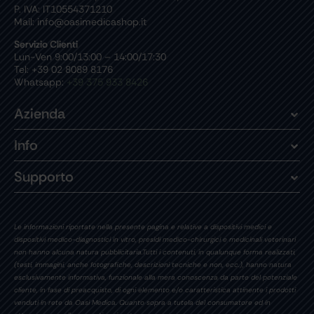
P. IVA: IT10554371210
Mail: info@oasimedicashop.it
Servizio Clienti
Lun-Ven 9:00/13:00 – 14:00/17:30
Tel: +39 02 8089 8176
Whatsapp:
+39 375 933 8426
Azienda
Info
Supporto
Le informazioni riportate nella presente pagina e relative a dispositivi medici e
dispositivi medico-diagnostici in vitro, presidi medico-chirurgici e medicinali veterinari
non hanno alcuna natura pubblicitaria.Tutti i contenuti, in qualunque forma realizzati,
(testi, immagini, anche fotografiche, descrizioni tecniche e non, ecc.), hanno natura
esclusivamente informativa, funzionale alla mera conoscenza da parte del potenziale
cliente, in fase di preacquisto, di ogni elemento e/o caratteristica attinente i prodotti
venduti in rete da Oasi Medica. Quanto sopra a tutela del consumatore ed in