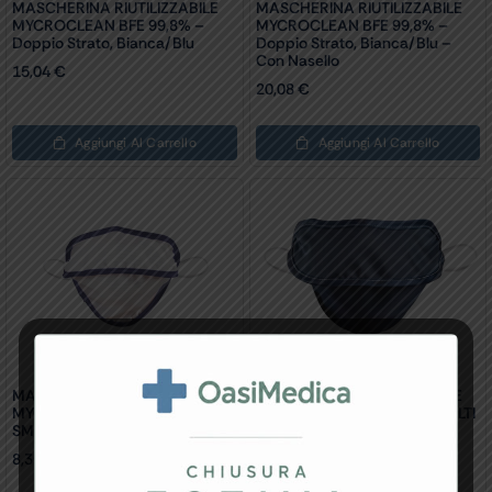
MASCHERINA RIUTILIZZABILE
MASCHERINA RIUTILIZZABILE
MYCROCLEAN BFE 99,8% –
MYCROCLEAN BFE 99,8% –
Doppio Strato, Bianca/blu
Doppio Strato, Bianca/blu –
Con Nasello
15,04
€
20,08
€
Aggiungi Al Carrello
Aggiungi Al Carrello
MASCHERINA RIUTILIZZABILE
MASCHERINA RIUTILIZZABILE
MYCROCLEAN JUNIOR/ ADULTI
MYCROCLEAN JUNIOR/ ADULTI
SMALL BFE 99,8% – Bianca/blu
SMALL BFE 99,8% – Blu/blu
8,36
€
8,36
€