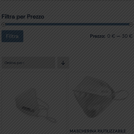
Filtra per Prezzo
Filtra
Prezzo:
0 €
—
30 €
Prezzo
Prezzo
Min
Max
Ordina per
:
MASCHERINA RIUTILIZZABILE