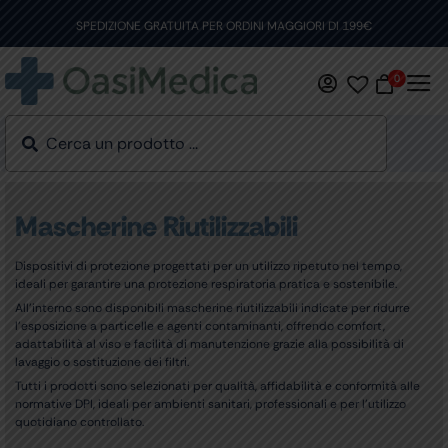
Skip
to
SPEDIZIONE GRATUITA PER ORDINI MAGGIORI DI 199€
content
0
Mascherine Riutilizzabili
Dispositivi di protezione progettati per un utilizzo ripetuto nel tempo,
ideali per garantire una protezione respiratoria pratica e sostenibile.
All’interno sono disponibili mascherine riutilizzabili indicate per ridurre
l’esposizione a particelle e agenti contaminanti, offrendo comfort,
adattabilità al viso e facilità di manutenzione grazie alla possibilità di
lavaggio o sostituzione dei filtri.
Tutti i prodotti sono selezionati per qualità, affidabilità e conformità alle
normative DPI, ideali per ambienti sanitari, professionali e per l’utilizzo
quotidiano controllato.