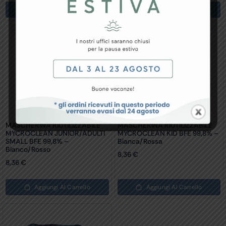
Aggiungi Al Carrello
Aggiungi Al Carrello
MASCHERINA RIUTILIZZABILE
MASCHERINA RIUTILIZZABILE
MYCROCLEAN JUNIOR/ADULTI
MYCROCLEAN KID BFE 99,8% –
SMALL BFE 99,8% –
Bianca/rossa
Bianco/rosso
8,36
€
8,36
€
Aggiungi Al Carrello
Aggiungi Al Carrello