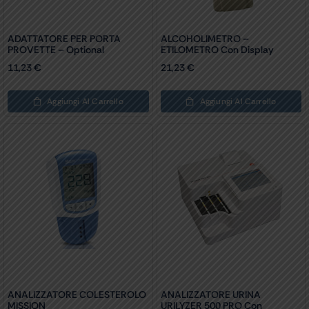
ADATTATORE PER PORTA
ALCOHOLIMETRO –
PROVETTE – Optional
ETILOMETRO Con Display
11,23
€
21,23
€
Aggiungi Al Carrello
Aggiungi Al Carrello
ANALIZZATORE COLESTEROLO
ANALIZZATORE URINA
MISSION
URILYZER 500 PRO Con