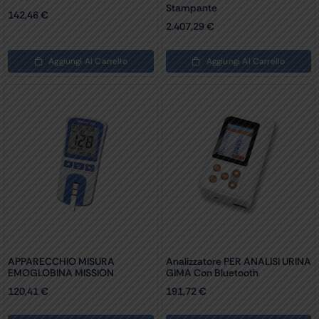
Stampante
142,46
€
2.407,29
€
Aggiungi Al Carrello
Aggiungi Al Carrello
APPARECCHIO MISURA
Analizzatore PER ANALISI URINA
EMOGLOBINA MISSION
GIMA Con Bluetooth
120,41
€
191,72
€