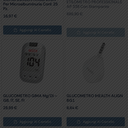
Per Microalbuminuria Conf. 25
AP 338 Con Stampante
Pz.
686,80
€
16,97
€
Aggiungi Al Carrello
Aggiungi Al Carrello
GLUCOMETRO GIMA Mg/dl –
GLUCOMETRO IHEALTH ALIGN
GB, IT, SE, FI
BG1
28,89
€
6,64
€
Aggiungi Al Carrello
Aggiungi Al Carrello