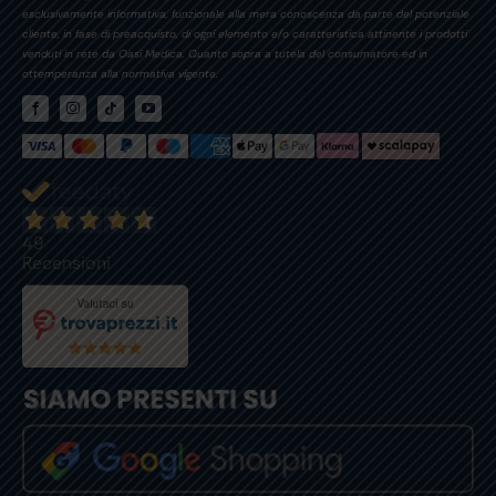
esclusivamente informativa, funzionale alla mera conoscenza da parte del potenziale
cliente, in fase di preacquisto, di ogni elemento e/o caratteristica attinente i prodotti
venduti in rete da Oasi Medica. Quanto sopra a tutela del consumatore ed in
ottemperanza alla normativa vigente.
49
Recensioni