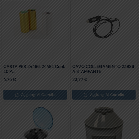
CARTA PER 24486, 24491 Conf.
CAVO COLLEGAMENTO 23926
10 Pz.
A STAMPANTE
4,75
€
23,77
€
Aggiungi Al Carrello
Aggiungi Al Carrello