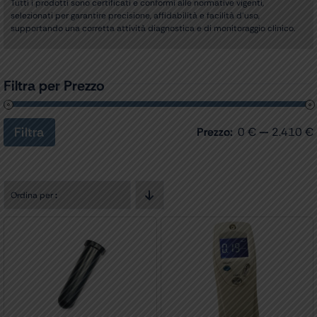
Tutti i prodotti sono certificati e conformi alle normative vigenti,
selezionati per garantire precisione, affidabilità e facilità d’uso,
supportando una corretta attività diagnostica e di monitoraggio clinico.
Filtra per Prezzo
Filtra
Prezzo:
0 €
—
2.410 €
Prezzo
Prezzo
Min
Max
Ordina per
: