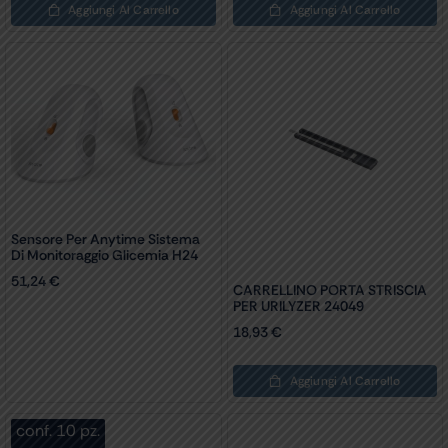
Aggiungi Al Carrello
Aggiungi Al Carrello
Sensore Per Anytime Sistema
Di Monitoraggio Glicemia H24
51,24
€
CARRELLINO PORTA STRISCIA
PER URILYZER 24049
18,93
€
Aggiungi Al Carrello
conf. 10 pz.