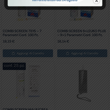
COMBI SCREEN 7SYS – 7
COMBI SCREEN 9+LEUKO PLUS
Parametri Conf. 100 Pz.
– 9+1 Parametri Conf. 100 Pz.
16,15
€
16,14
€
Aggiungi Al Carrello
Aggiungi Al Carrello
conf. 25 pz.
COMBI SCREEN MALB/CREA
ETILOMETRO PROFESSIONALE