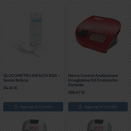
GLUCOMETRO IHEALTH BG5 –
Hemo Control Analizzatore
Senza Strisce
Emoglobina Ed Ematocrito
Portatile
34,34
€
609,67
€
Aggiungi Al Carrello
Aggiungi Al Carrello