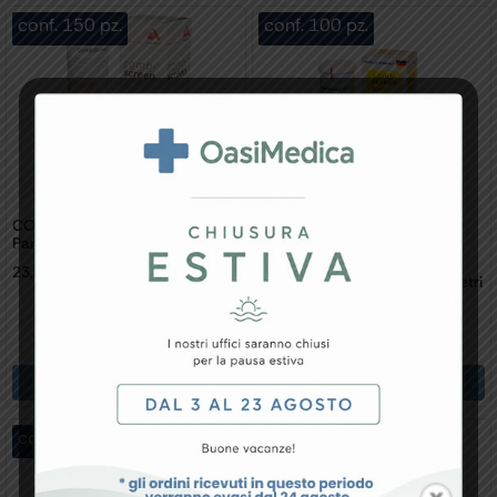
conf. 150 pz.
conf. 100 pz.
COMBI SCREEN 11SYS – 11
Parametri Conf. 150 Pz.
23,61
€
Combi Screen 5SYS 5 Parametri
Strisce Urine Conf. 100 Pz
14,42
€
Aggiungi Al Carrello
Aggiungi Al Carrello
conf. 100 pz.
conf. 100 pz.