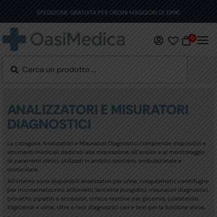
Skip
to
SPEDIZIONE GRATUITA PER ORDINI MAGGIORI DI 199€
content
0
ANALIZZATORI E MISURATORI
DIAGNOSTICI
La categoria Analizzatori e Misuratori Diagnostici comprende dispositivi e
strumenti medicali dedicati alla misurazione, all’analisi e al monitoraggio
di parametri clinici, utilizzati in ambito sanitario, ambulatoriale e
domiciliare.
All’interno sono disponibili analizzatori per urine, coagulometri, centrifughe
per microematocrito, etilometri, lancette pungidito, misuratori diagnostici,
provette, pipette e accessori, strisce reattive per glicemia, colesterolo,
trigliceridi e urine, oltre a test diagnostici vari e test per la funzione visiva.