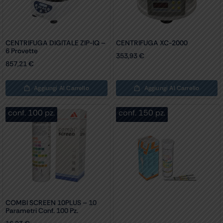
CENTRIFUGA DIGITALE ZIP-IQ –
CENTRIFUGA XC-2000
6 Provette
353,93
€
857,21
€
Aggiungi Al Carrello
Aggiungi Al Carrello
conf. 100 pz.
conf. 150 pz.
COMBI SCREEN 10PLUS – 10
Parametri Conf. 100 Pz.