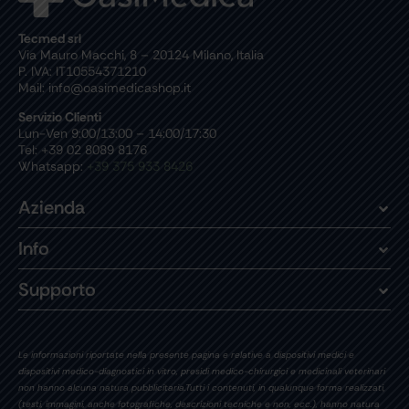
Tecmed srl
Via Mauro Macchi, 8 – 20124 Milano, Italia
P. IVA: IT10554371210
Mail: info@oasimedicashop.it
Servizio Clienti
Lun-Ven 9:00/13:00 – 14:00/17:30
Tel: +39 02 8089 8176
Whatsapp:
+39 375 933 8426
Azienda
Info
Supporto
Le informazioni riportate nella presente pagina e relative a dispositivi medici e
dispositivi medico-diagnostici in vitro, presidi medico-chirurgici e medicinali veterinari
non hanno alcuna natura pubblicitaria.Tutti i contenuti, in qualunque forma realizzati,
(testi, immagini, anche fotografiche, descrizioni tecniche e non, ecc.), hanno natura