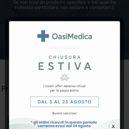
Se non trovi un prodotto specifico o hai qualche
richiesta particolare, non esitare a contattarci!
CONTATTACI
Prodotti Correlati