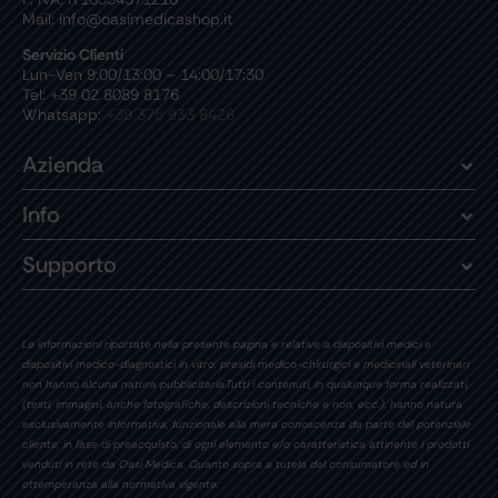
Mail: info@oasimedicashop.it
Servizio Clienti
Lun-Ven 9:00/13:00 – 14:00/17:30
Tel: +39 02 8089 8176
Whatsapp:
+39 375 933 8426
Azienda
Info
Supporto
Le informazioni riportate nella presente pagina e relative a dispositivi medici e
dispositivi medico-diagnostici in vitro, presidi medico-chirurgici e medicinali veterinari
non hanno alcuna natura pubblicitaria.Tutti i contenuti, in qualunque forma realizzati,
(testi, immagini, anche fotografiche, descrizioni tecniche e non, ecc.), hanno natura
esclusivamente informativa, funzionale alla mera conoscenza da parte del potenziale
cliente, in fase di preacquisto, di ogni elemento e/o caratteristica attinente i prodotti
venduti in rete da Oasi Medica. Quanto sopra a tutela del consumatore ed in
ottemperanza alla normativa vigente.