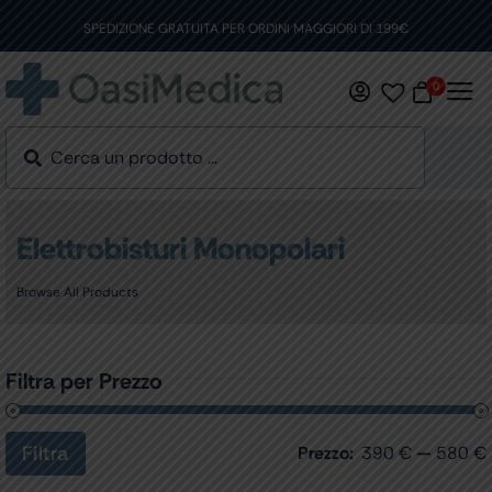
Skip
to
SPEDIZIONE GRATUITA PER ORDINI MAGGIORI DI 199€
content
0
Elettrobisturi Monopolari
Browse All Products
Filtra per Prezzo
Filtra
Prezzo:
390 €
—
580 €
Prezzo
Prezzo
Min
Max