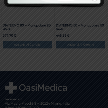
DIATERMO 80 – Monopolare 80
DIATERMO 50 – Monopolare 50
Watt
Watt
577,70
€
448,28
€
Aggiungi Al Carrello
Aggiungi Al Carrello
Tecmed srl
Via Mauro Macchi, 8 – 20124 Milano, Italia
P. IVA: IT10554371210