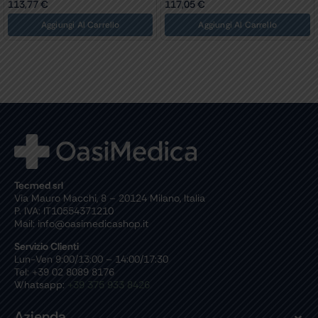
113,77
€
117,05
€
Aggiungi Al Carrello
Aggiungi Al Carrello
Tecmed srl
Via Mauro Macchi, 8 – 20124 Milano, Italia
P. IVA: IT10554371210
Mail: info@oasimedicashop.it
Servizio Clienti
Lun-Ven 9:00/13:00 – 14:00/17:30
Tel: +39 02 8089 8176
Whatsapp:
+39 375 933 8426
Azienda