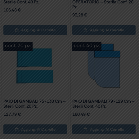
Sterile Conf. 40 Pz.
OPERATORIO – Sterile Conf. 20
Pz.
106,48
€
93,28
€
Aggiungi Al Carrello
Aggiungi Al Carrello
conf. 20 pz.
conf. 40 pz.
PAIO DI GAMBALI 75×130 Cm –
PAIO DI GAMBALI 79×129 Cm –
Sterili Conf. 20 Pz.
Sterili Conf. 40 Pz.
127,79
€
160,49
€
Aggiungi Al Carrello
Aggiungi Al Carrello