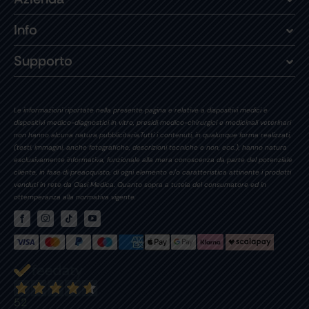
Info
Supporto
Le informazioni riportate nella presente pagina e relative a dispositivi medici e
dispositivi medico-diagnostici in vitro, presidi medico-chirurgici e medicinali veterinari
non hanno alcuna natura pubblicitaria.Tutti i contenuti, in qualunque forma realizzati,
(testi, immagini, anche fotografiche, descrizioni tecniche e non, ecc.), hanno natura
esclusivamente informativa, funzionale alla mera conoscenza da parte del potenziale
cliente, in fase di preacquisto, di ogni elemento e/o caratteristica attinente i prodotti
venduti in rete da Oasi Medica. Quanto sopra a tutela del consumatore ed in
ottemperanza alla normativa vigente.
52