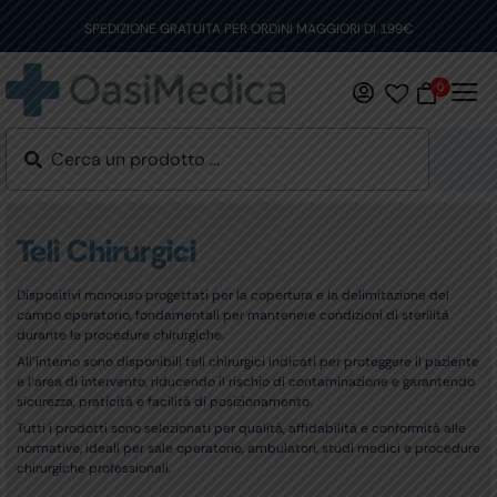
Skip
to
SPEDIZIONE GRATUITA PER ORDINI MAGGIORI DI 199€
content
0
Teli Chirurgici
Dispositivi monouso progettati per la copertura e la delimitazione del
campo operatorio, fondamentali per mantenere condizioni di sterilità
durante le procedure chirurgiche.
All’interno sono disponibili teli chirurgici indicati per proteggere il paziente
e l’area di intervento, riducendo il rischio di contaminazione e garantendo
sicurezza, praticità e facilità di posizionamento.
Tutti i prodotti sono selezionati per qualità, affidabilità e conformità alle
normative, ideali per sale operatorie, ambulatori, studi medici e procedure
chirurgiche professionali.