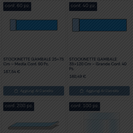
conf. 60 pz.
conf. 40 pz.
STOCKINETTE GAMBALE 25×75
STOCKINETTE GAMBALE
Cm – Media Conf. 60 Pz.
35×120 Cm – Grande Conf. 40
Pz.
187,54
€
160,49
€
Aggiungi Al Carrello
Aggiungi Al Carrello
conf. 200 pz.
conf. 100 pz.