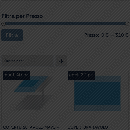
Filtra per Prezzo
Filtra
Prezzo:
0 €
—
310 €
Prezzo
Prezzo
Min
Max
Ordina per
:
conf. 40 pz.
conf. 20 pz.
COPERTURA TAVOLO MAYO –
COPERTURA TAVOLO