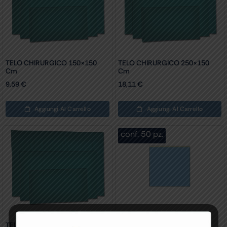
TELO CHIRURGICO 150×150
TELO CHIRURGICO 250×150
Cm
Cm
9,59
€
18,11
€
Aggiungi Al Carrello
Aggiungi Al Carrello
conf. 50 pz.
TELO CHIRURGICO 90×150 Cm
TELO CHIRURGICO IN TNT