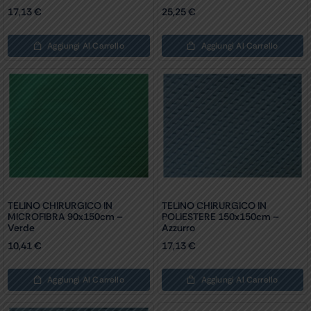
17,13
€
25,25
€
Aggiungi Al Carrello
Aggiungi Al Carrello
TELINO CHIRURGICO IN
TELINO CHIRURGICO IN
MICROFIBRA 90x150cm –
POLIESTERE 150x150cm –
Verde
Azzurro
10,41
€
17,13
€
Aggiungi Al Carrello
Aggiungi Al Carrello