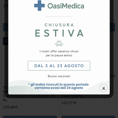
BIACCOPPIATO 100×100 Cm –
7,99
€
Con Lato Adesivo Conf. 50 Pz.
73,61
€
Aggiungi Al Carrello
Aggiungi Al Carrello
conf. 50 pz.
conf. 120 pz.
TELO CHIRURGICO IN TNT
TELO CHIRURGICO IN TNT
BIACCOPPIATO 100×100 Cm
BIACCOPPIATO 100×100 Cm
Con Foro Diam. 10 Cm Conf. 50
Conf. 120 Pz.
Pz.
113,77
€
115,48
€