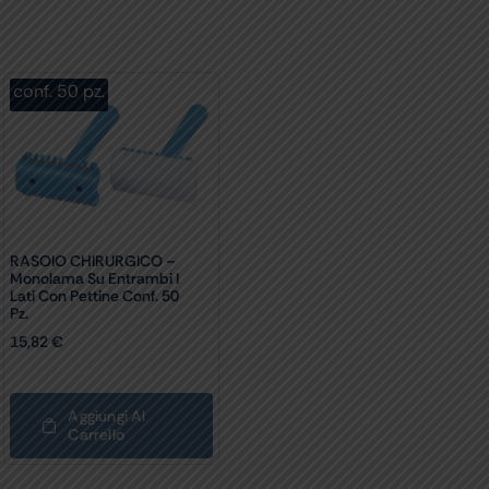
conf. 50 pz.
RASOIO CHIRURGICO –
Monolama Su Entrambi I
Lati Con Pettine Conf. 50
Pz.
15,82
€
Aggiungi Al
Carrello