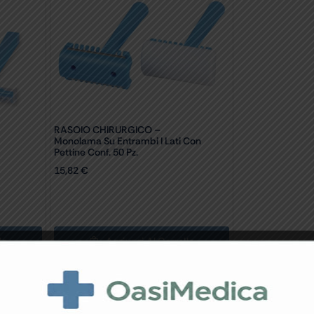
RASOIO CHIRURGICO –
Monolama Su Entrambi I Lati Con
Pettine Conf. 50 Pz.
15,82
€
lo
Aggiungi Al Carrello