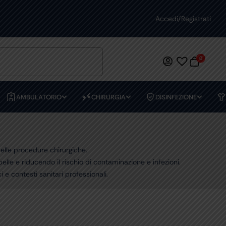
ASSISTENZA DEDICATA
Accedi/Registrati
PREVENTIVI
0
AMBULATORIO
CHIRURGIA
DISINFEZIONE
elle procedure chirurgiche.
pelle e riducendo il rischio di contaminazione e infezioni.
i e contesti sanitari professionali.