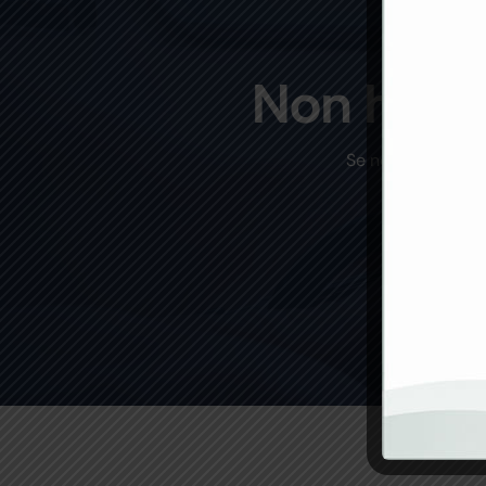
Non hai t
Se non trovi un p