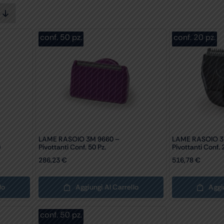
conf. 50 pz.
conf. 20 pz.
LAME RASOIO 3M 9660 –
LAME RASOIO 3
)
Pivottanti Conf. 50 Pz.
Pivottanti Conf. 
286,23
€
516,78
€
lo
Aggiungi Al Carrello
Aggi
conf. 50 pz.