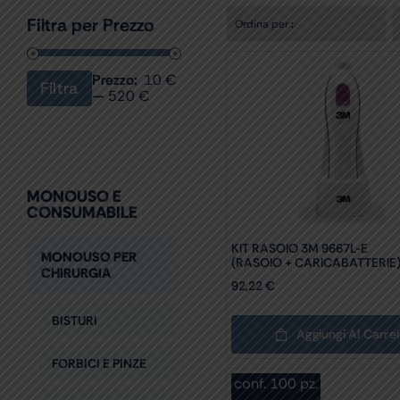
Filtra per Prezzo
Ordina per
:
Prezzo:
10 €
Filtra
Prezzo
Prezzo
—
520 €
Min
Max
MONOUSO E
CONSUMABILE
KIT RASOIO 3M 9667L-E
MONOUSO PER
(RASOIO + CARICABATTERIE
CHIRURGIA
92,22
€
BISTURI
Aggiungi Al Carrel
FORBICI E PINZE
conf. 100 pz.