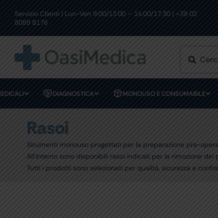
Skip
to
Servizio Clienti | Lun-Ven 9:00/13:00 – 14:00/17:30 | +39 02
RESI FACILI
PAGAMENTI SICUR
content
8089 8176
EDICALI
DIAGNOSTICA
MONOUSO E CONSUMABILE
Rasoi
Strumenti monouso progettati per la preparazione pre-operato
All’interno sono disponibili rasoi indicati per la rimozione dei
Tutti i prodotti sono selezionati per qualità, sicurezza e confo