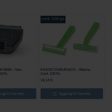
conf. 100 pz.
M 9690 – Non
RASOIO CHIRURGICO – Bilama
20 Pz.
Conf. 100 Pz.
16,13
€
ungi Al Carrello
Aggiungi Al Carrello