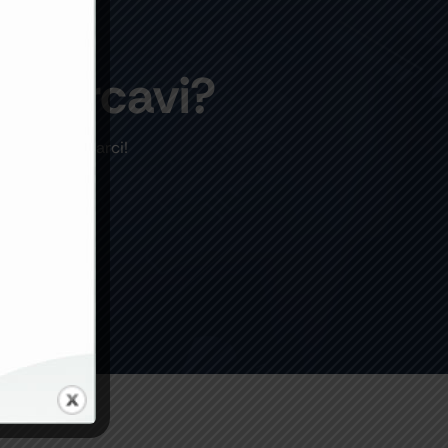
e cercavi?
are a contattarci!