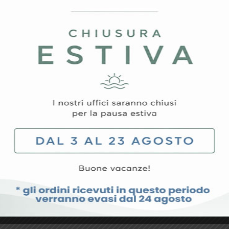
rovato il prodotto ch
rodotto specifico o hai qualche richiesta particolare, non esit
CONTATTACI