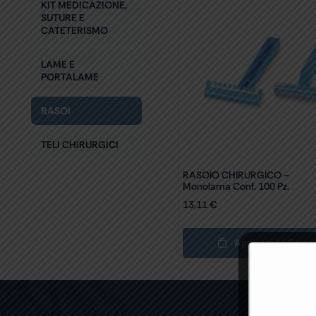
KIT MEDICAZIONE,
SUTURE E
CATETERISMO
LAME E
PORTALAME
RASOI
TELI CHIRURGICI
RASOIO CHIRURGICO –
Monolama Conf. 100 Pz.
13,11
€
Aggiungi Al Carrel