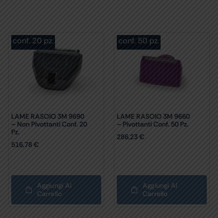
conf. 20 pz.
conf. 50 pz.
LAME RASOIO 3M 9690
LAME RASOIO 3M 9660
– Non Pivottanti Conf. 20
– Pivottanti Conf. 50 Pz.
Pz.
286,23
€
516,78
€
Aggiungi Al
Aggiungi Al
Carrello
Carrello