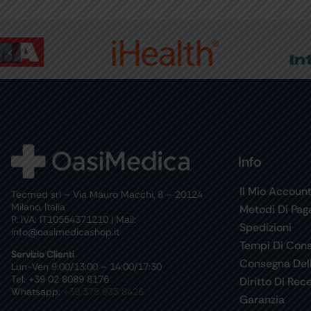
Info
Il Mio Accoun
Tecmed srl – Via Mauro Macchi, 8 – 20124
Milano, Italia
Metodi Di Pa
P. IVA: IT10554371210 | Mail:
Spedizioni
info@oasimedicashop.it
Tempi Di Con
Servizio Clienti
Consegna Del
Lun-Ven 9:00/13:00 – 14:00/17:30
Tel: +39 02 8089 8176
Diritto Di Rec
Whatsapp:
+39 375 933 8426
Garanzia