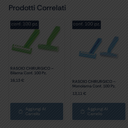
Prodotti Correlati
conf. 100 pz.
conf. 100 pz.
RASOIO CHIRURGICO –
Bilama Conf. 100 Pz.
16,13
€
RASOIO CHIRURGICO –
Monolama Conf. 100 Pz.
13,11
€
Aggiungi Al
Aggiungi Al
Carrello
Carrello