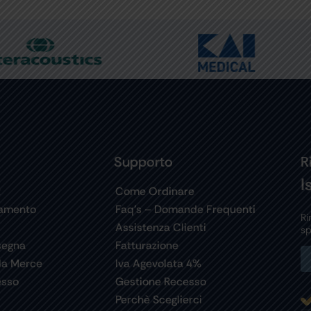
Supporto
R
I
t
Come Ordinare
gamento
Faq’s – Domande Frequenti
Ri
Assistenza Clienti
sp
segna
Fatturazione
la Merce
Iva Agevolata 4%
esso
Gestione Recesso
Perchè Sceglierci