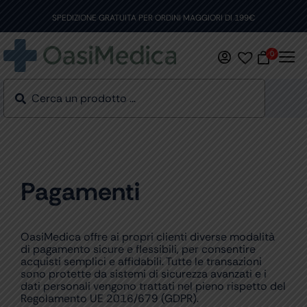
Skip
to
SPEDIZIONE GRATUITA PER ORDINI MAGGIORI DI 199€
content
0
Pagamenti
OasiMedica offre ai propri clienti diverse modalità
di pagamento sicure e flessibili, per consentire
acquisti semplici e affidabili. Tutte le transazioni
sono protette da sistemi di sicurezza avanzati e i
dati personali vengono trattati nel pieno rispetto del
Regolamento UE 2016/679 (GDPR).