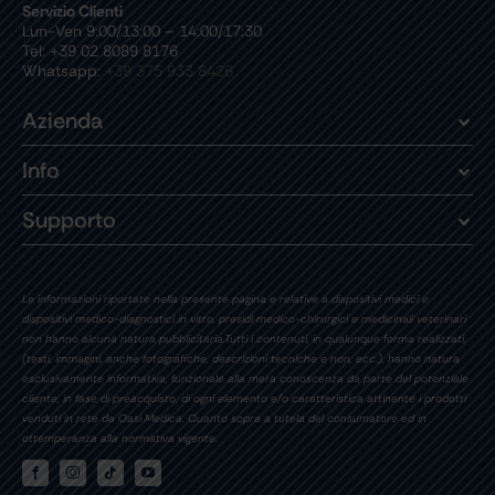
Servizio Clienti
Lun-Ven 9:00/13:00 – 14:00/17:30
Tel: +39 02 8089 8176
Whatsapp:
+39 375 933 8426
Azienda
Info
Supporto
Le informazioni riportate nella presente pagina e relative a dispositivi medici e
dispositivi medico-diagnostici in vitro, presidi medico-chirurgici e medicinali veterinari
non hanno alcuna natura pubblicitaria.Tutti i contenuti, in qualunque forma realizzati,
(testi, immagini, anche fotografiche, descrizioni tecniche e non, ecc.), hanno natura
esclusivamente informativa, funzionale alla mera conoscenza da parte del potenziale
cliente, in fase di preacquisto, di ogni elemento e/o caratteristica attinente i prodotti
venduti in rete da Oasi Medica. Quanto sopra a tutela del consumatore ed in
ottemperanza alla normativa vigente.