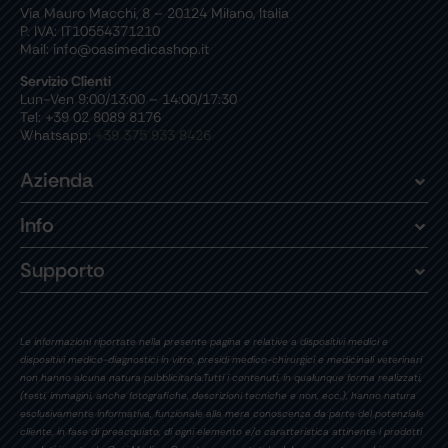
Via Mauro Macchi, 8 – 20124 Milano, Italia
P. IVA: IT10554371210
Mail: info@oasimedicashop.it
Servizio Clienti
Lun-Ven 9:00/13:00 – 14:00/17:30
Tel: +39 02 8089 8176
Whatsapp:
+39 375 933 8426
Azienda
Info
Supporto
Le informazioni riportate nella presente pagina e relative a dispositivi medici e
dispositivi medico-diagnostici in vitro, presidi medico-chirurgici e medicinali veterinari
non hanno alcuna natura pubblicitaria.Tutti i contenuti, in qualunque forma realizzati,
(testi, immagini, anche fotografiche, descrizioni tecniche e non, ecc.), hanno natura
esclusivamente informativa, funzionale alla mera conoscenza da parte del potenziale
cliente, in fase di preacquisto, di ogni elemento e/o caratteristica attinente i prodotti