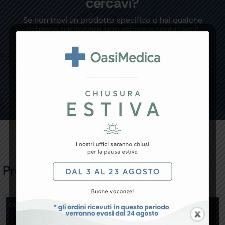
cercavi?
Se non trovi un prodotto specifico o hai qualche
richiesta particolare, non esitare a contattarci!
CONTATTACI
Prodotti Correlati
conf. 2000 pz.
conf. 2000 pz.