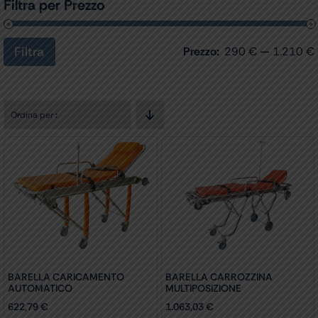
Filtra per Prezzo
Filtra
Prezzo:
290 €
—
1.210 €
Prezzo
Prezzo
Min
Max
Ordina per
:
BARELLA CARICAMENTO
BARELLA CARROZZINA
AUTOMATICO
MULTIPOSIZIONE
622,79
€
1.063,03
€