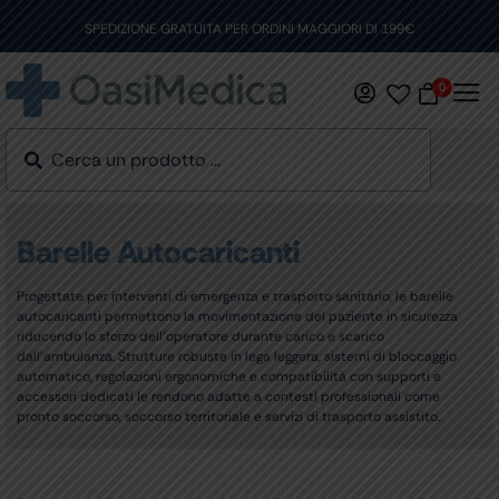
Skip
to
SPEDIZIONE GRATUITA PER ORDINI MAGGIORI DI 199€
content
0
Barelle Autocaricanti
Progettate per interventi di emergenza e trasporto sanitario, le barelle
autocaricanti permettono la movimentazione del paziente in sicurezza
riducendo lo sforzo dell’operatore durante carico e scarico
dall’ambulanza. Strutture robuste in lega leggera, sistemi di bloccaggio
automatico, regolazioni ergonomiche e compatibilità con supporti e
accessori dedicati le rendono adatte a contesti professionali come
pronto soccorso, soccorso territoriale e servizi di trasporto assistito.