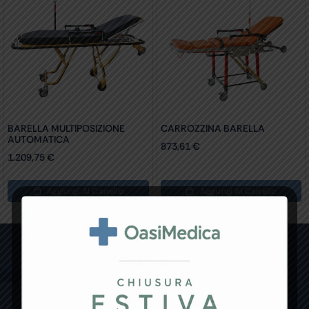
BARELLA MULTIPOSIZIONE
CARROZZINA BARELLA
AUTOMATICA
873,61
€
1.209,75
€
Aggiungi Al Carrello
Aggiungi Al Carrello
Non hai trovato il prodotto che