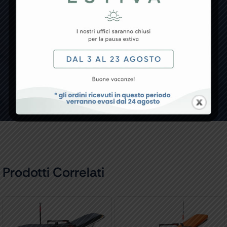
cercavi?
Se non trovi un prodotto specifico o hai qualche
richiesta particolare, non esitare a contattarci!
CONTATTACI
Prodotti Correlati