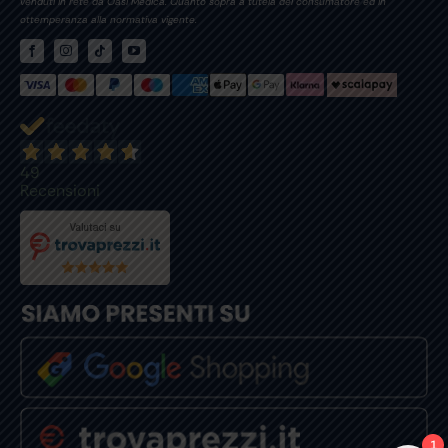
venduti in rete da Oasi Medica. Quanto sopra a tutela del consumatore ed in
ottemperanza alla normativa vigente.
49
Recensioni
1