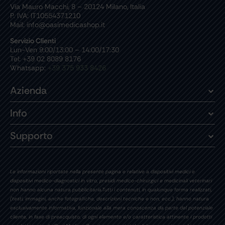
Via Mauro Macchi, 8 – 20124 Milano, Italia
P. IVA: IT10554371210
Mail: info@oasimedicashop.it
Servizio Clienti
Lun-Ven 9:00/13:00 – 14:00/17:30
Tel: +39 02 8089 8176
Whatsapp:
+39 375 933 8426
Azienda
Info
Supporto
Le informazioni riportate nella presente pagina e relative a dispositivi medici e
dispositivi medico-diagnostici in vitro, presidi medico-chirurgici e medicinali veterinari
non hanno alcuna natura pubblicitaria.Tutti i contenuti, in qualunque forma realizzati,
(testi, immagini, anche fotografiche, descrizioni tecniche e non, ecc.), hanno natura
esclusivamente informativa, funzionale alla mera conoscenza da parte del potenziale
cliente, in fase di preacquisto, di ogni elemento e/o caratteristica attinente i prodotti