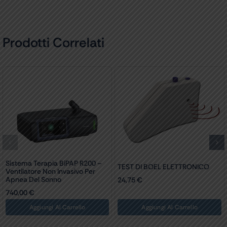
Prodotti Correlati
Sistema Terapia BiPAP R200 –
TEST DI BOEL ELETTRONICO
Ventilatore Non Invasivo Per
Apnea Del Sonno
24,75
€
740,00
€
Aggiungi Al Carrello
Aggiungi Al Carrello