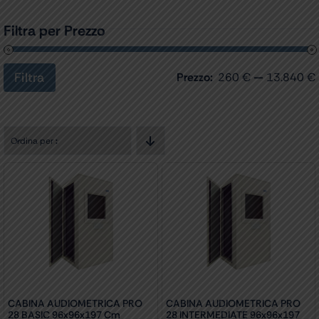
Filtra per Prezzo
Filtra
Prezzo:
260 €
—
13.840 €
Prezzo
Prezzo
Min
Max
Ordina per
:
CABINA AUDIOMETRICA PRO
CABINA AUDIOMETRICA PRO
28 BASIC 96x96x197 Cm
28 INTERMEDIATE 96x96x197