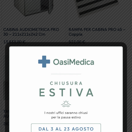
CABINA AUDIOMETRICA PRO
RAMPA PER CABINA PRO 45 –
30 – 211x211x242 Cm
Coppia
13.833,00
€
522,00
€
TAVOLINO PER CABINE
AUDIOMETRICHE
261,00
€