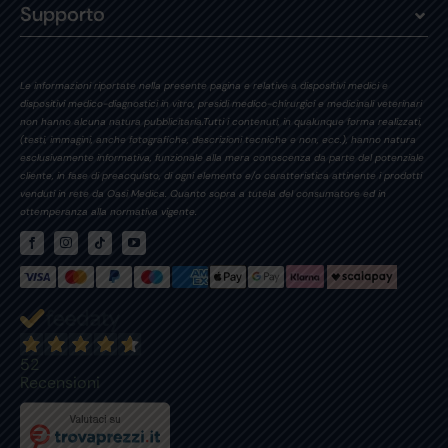
Supporto
Le informazioni riportate nella presente pagina e relative a dispositivi medici e
dispositivi medico-diagnostici in vitro, presidi medico-chirurgici e medicinali veterinari
non hanno alcuna natura pubblicitaria.Tutti i contenuti, in qualunque forma realizzati,
(testi, immagini, anche fotografiche, descrizioni tecniche e non, ecc.), hanno natura
esclusivamente informativa, funzionale alla mera conoscenza da parte del potenziale
cliente, in fase di preacquisto, di ogni elemento e/o caratteristica attinente i prodotti
venduti in rete da Oasi Medica. Quanto sopra a tutela del consumatore ed in
ottemperanza alla normativa vigente.
52
Recensioni