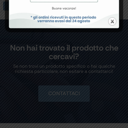
Aggiungi Al Carrello
Non hai trovato il prodotto che
cercavi?
Se non trovi un prodotto specifico o hai qualche
richiesta particolare, non esitare a contattarci!
CONTATTACI