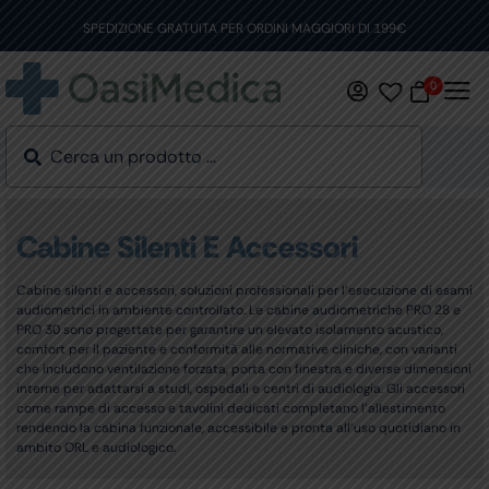
Skip
to
SPEDIZIONE GRATUITA PER ORDINI MAGGIORI DI 199€
content
0
Cabine Silenti E Accessori
Cabine silenti e accessori, soluzioni professionali per l’esecuzione di esami
audiometrici in ambiente controllato. Le cabine audiometriche PRO 28 e
PRO 30 sono progettate per garantire un elevato isolamento acustico,
comfort per il paziente e conformità alle normative cliniche, con varianti
che includono ventilazione forzata, porta con finestra e diverse dimensioni
interne per adattarsi a studi, ospedali e centri di audiologia. Gli accessori
come rampe di accesso e tavolini dedicati completano l’allestimento
rendendo la cabina funzionale, accessibile e pronta all’uso quotidiano in
ambito ORL e audiologico.