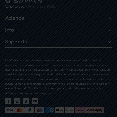
Tel: +39 02 8089 8176
Whatsapp:
+39 375 933 8426
Azienda
Info
Supporto
Le informazioni riportate nella presente pagina e relative a dispositivi medici e
dispositivi medico-diagnostici in vitro, presidi medico-chirurgici e medicinali veterinari
non hanno alcuna natura pubblicitaria.Tutti i contenuti, in qualunque forma realizzati,
(testi, immagini, anche fotografiche, descrizioni tecniche e non, ecc.), hanno natura
esclusivamente informativa, funzionale alla mera conoscenza da parte del potenziale
cliente, in fase di preacquisto, di ogni elemento e/o caratteristica attinente i prodotti
venduti in rete da Oasi Medica. Quanto sopra a tutela del consumatore ed in
ottemperanza alla normativa vigente.