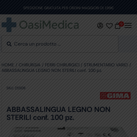
Skip
to
SPEDIZIONE GRATUITA PER ORDINI MAGGIORI DI 199€
content
0
HOME
CHIRURGIA
FERRI CHIRURGICI
STRUMENTARIO VARIO
ABBASSALINGUA LEGNO NON STERILI conf. 100 pz.
SKU:
25509
ABBASSALINGUA LEGNO NON
STERILI conf. 100 pz.