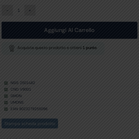
ABBASSALINGUA
LEGNO
NON
STERILI
Aggiungi Al Carrello
conf.
100
pz.
Acquista questo prodotto e ottieni
1
punto
quantità
NSIS: 2501482
CND: V9001
GMDN:
UMDNS:
EAN: 8023279255096
Stampa scheda prodotto