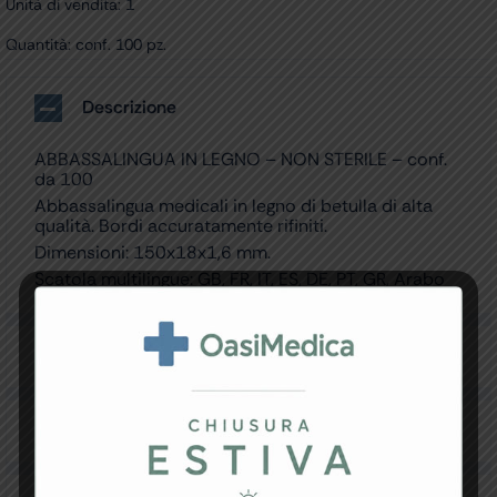
Unità di vendita: 1
Quantità: conf. 100 pz.
Descrizione
ABBASSALINGUA IN LEGNO – NON STERILE – conf.
da 100
Abbassalingua medicali in legno di betulla di alta
qualità. Bordi accuratamente rifiniti.
Dimensioni: 150x18x1,6 mm.
Scatola multilingue: GB, FR, IT, ES, DE, PT, GR, Arabo
Specifiche Tecniche
Resi e Garanzia