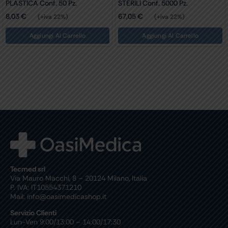
PLASTICA Conf. 50 Pz.
STERILI Conf. 5000 Pz.
8,03
€
67,05
€
(+iva 22%)
(+iva 22%)
Aggiungi Al Carrello
Aggiungi Al Carrello
Tecmed srl
Via Mauro Macchi, 8 – 20124 Milano, Italia
P. IVA: IT10554371210
Mail: info@oasimedicashop.it
Servizio Clienti
Lun-Ven 9:00/13:00 – 14:00/17:30