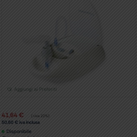
Aggiungi ai Preferiti
41,64
€
(+iva 22%)
50,80
€
iva inclusa
Disponibile