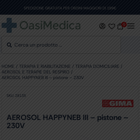
Skip
to
SPEDIZIONE GRATUITA PER ORDINI MAGGIORI DI 199€
content
0
HOME
TERAPIA E RIABILITAZIONE
TERAPIA DOMICILIARE
AEROSOL E TERAPIE DEL RESPIRO
AEROSOL HAPPYNEB III – pistone – 230V
SKU:
28135
AEROSOL HAPPYNEB III – pistone –
230V