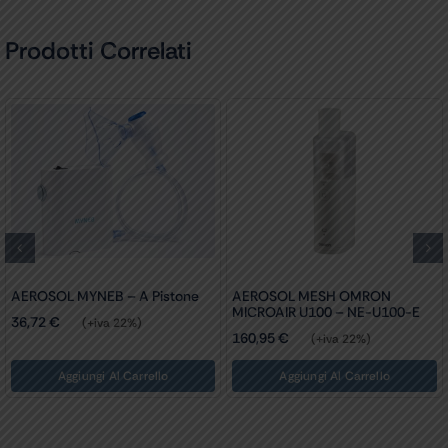
Prodotti Correlati
AEROSOL MYNEB – A Pistone
AEROSOL MESH OMRON
MICROAIR U100 – NE-U100-E
36,72
€
(+iva 22%)
160,95
€
(+iva 22%)
Aggiungi Al Carrello
Aggiungi Al Carrello