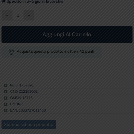
🚚 Spedito in 3–5 giorni lavorativi
AEROSOL
HAPPYNEB
III
-
Aggiungi Al Carrello
pistone
-
230V
Acquista questo prodotto e ottieni
41
punti
quantità
NSIS: 1757691
CND: Z12159002
GMDN: 12716
UMDNS:
EAN: 8033717011450
Stampa scheda prodotto