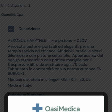
Unità di vendita: 1
Quantità: 1pz.
Descrizione
AEROSOL HAPPYNEB III – a pistone – 230V
Aerosol a pistone, portatili ed eleganti, per una
terapia rapida ed efficace. Affidabili, pratici e sicuri.
Silenziosi e con pistone senza olio. Apparecchio dal
design ergonomico con pratica maniglia per il
trasporto e filtro da sostituire ogni 70 cicli.
Fabbricato in conformità con la norma europea EN
60601-1.
Manuali e scatola in 5 lingue: GB, FR, IT, ES, DE
Made in Italy.
Dotazione Standard:
Mascherina adulti e pediatrica