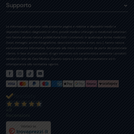
Supporto
Le informazioni riportate nella presente pagina e relative a dispositivi medici e
dispositivi medico-diagnostici in vitro, presidi medico-chirurgici e medicinali veterinari
non hanno alcuna natura pubblicitaria.Tutti i contenuti, in qualunque forma realizzati,
(testi, immagini, anche fotografiche, descrizioni tecniche e non, ecc.), hanno natura
esclusivamente informativa, funzionale alla mera conoscenza da parte del potenziale
cliente, in fase di preacquisto, di ogni elemento e/o caratteristica attinente i prodotti
venduti in rete da Oasi Medica. Quanto sopra a tutela del consumatore ed in
ottemperanza alla normativa vigente.
49
Recensioni