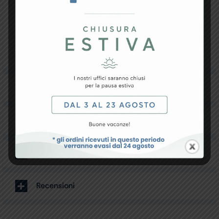
Boccaglio
Forcella nasale
Tubo di connessione
Ampolla Nebjet
Specifiche Tecniche
Resi e Garanzia
Downloads
Recensioni