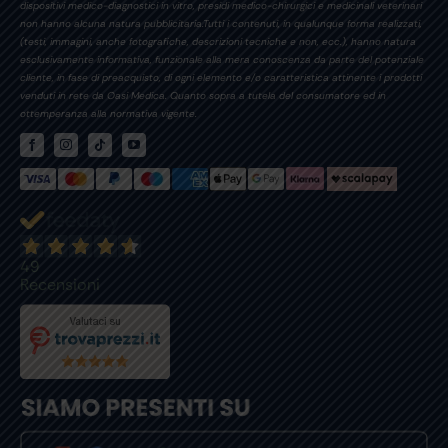
dispositivi medico-diagnostici in vitro, presidi medico-chirurgici e medicinali veterinari
non hanno alcuna natura pubblicitaria.Tutti i contenuti, in qualunque forma realizzati,
(testi, immagini, anche fotografiche, descrizioni tecniche e non, ecc.), hanno natura
esclusivamente informativa, funzionale alla mera conoscenza da parte del potenziale
cliente, in fase di preacquisto, di ogni elemento e/o caratteristica attinente i prodotti
venduti in rete da Oasi Medica. Quanto sopra a tutela del consumatore ed in
ottemperanza alla normativa vigente.
49
Recensioni