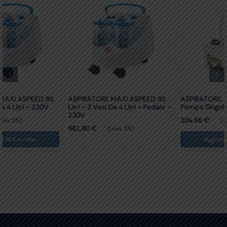
ASPIRATORE, ASPEED 3 – 230V
ASPIRATORE CHIRURGICO
Pompa Singola – 1 L
ASPEED 2 – Doppia Pompa
104,66
€
231,00
€
(+iva 5%)
(+iva 5%)
Aggiungi Al Carrello
Aggiungi Al Carrello