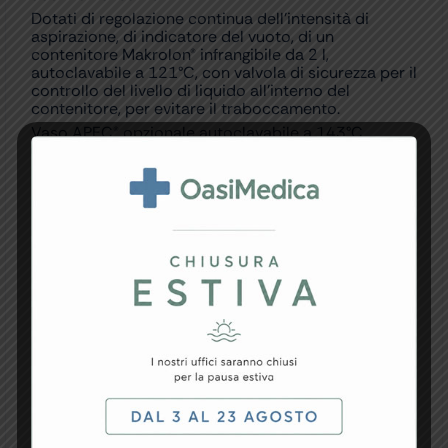
Dotati di regolazione continua dell’intensità di
aspirazione, di indicatore del vuoto, di un
contenitore Makrolon® infrangibile da 2 l,
autoclavabile a 121°C, con valvola di sicurezza per il
controllo del livello di liquido all’interno del
contenitore, per evitare il traboccamento.
Vaso APEC® opzionale autoclavabile a 143°C.
Le parti elettriche e termiche del prodotto sono
isolate.
Vasi autoclavabili e sistema di raccolta monouso
Flovac®: oltre agli ordinari vasi autoclavabili, è
disponibile un sistema di raccolta monouso
composto da un contenitore rigido riutilizzabile e
una sacca monouso in polietilene, con coperchio a
chiusura ermetica e filtro idrorepellente
antibatterico antireflusso, funzionante come valvola
di troppo pieno.
Made in Italy.
Dotazione Standard:
Vaso autoclavabile (2 l) con valvola di troppo pieno
Filtro antibatterico e idrorepellente Tubi in silicone