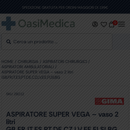
Skip
to
SPEDIZIONE GRATUITA PER ORDINI MAGGIORI DI 199€
content
0
HOME
CHIRURGIA
ASPIRATORI CHIRURGICI
ASPIRATORI AMBULATORIALI
ASPIRATORE SUPER VEGA – vaso 2 litri
GB,FR,IT,ES,PT,DE,CZ,LV,EE,FI,SI,BG
SKU:
28212
ASPIRATORE SUPER VEGA – vaso 2
litri
GB,FR,IT,ES,PT,DE,CZ,LV,EE,FI,SI,BG