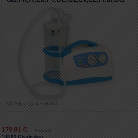
Aggiungi ai Preferiti
179,81
€
(+iva 5%)
188,80
€
iva inclusa