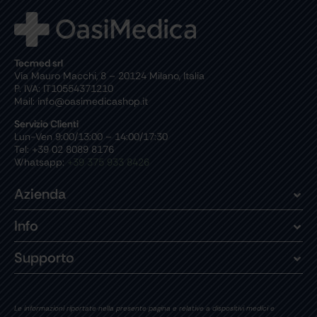
Tecmed srl
Via Mauro Macchi, 8 – 20124 Milano, Italia
P. IVA: IT10554371210
Mail: info@oasimedicashop.it
Servizio Clienti
Lun-Ven 9:00/13:00 – 14:00/17:30
Tel: +39 02 8089 8176
Whatsapp:
+39 375 933 8426
Azienda
Info
Supporto
Le informazioni riportate nella presente pagina e relative a dispositivi medici e