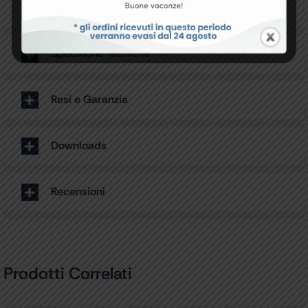
6x10 mm Connettore conico per cateteri
Specifiche Tecniche
Resi e Garanzia
Downloads
Recensioni
Prodotti Correlati