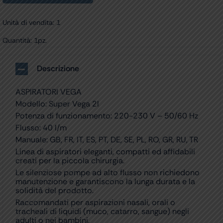
Unità di vendita: 1
Quantità: 1pz.
Descrizione
ASPIRATORI VEGA
Modello: Super Vega 2l
Potenza di funzionamento: 220-230 V – 50/60 Hz
Flusso: 40 l/m
Manuale: GB, FR, IT, ES, PT, DE, SE, PL, RO, GR, RU, TR
Linea di aspiratori eleganti, compatti ed affidabili
creati per la piccola chirurgia.
Le silenziose pompe ad alto flusso non richiedono
manutenzione e garantiscono la lunga durata e la
solidità del prodotto.
Raccomandati per aspirazioni nasali, orali o
tracheali di liquidi (muco, catarro, sangue) negli
adulti o nei bambini.