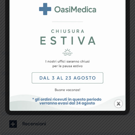
inserire i dati rilevati con altri audiometri e mostra
la diagnosi automatica (IMSS, …). Compatibile con
Windows 7, 8.1 e 10 (32/64 bit). Dimensioni:
390x260x105 mm Peso: 2,4 kg senza accessori
Alimentazione: 100-240 V, 50/60 Hz Schermo LCD
alfanumerico retroilluminato 2 righe di 16 caratteri
Manuale utente GB, IT (disponibile su richiesta FR,
ES)
Specifiche Tecniche
Resi e Garanzia
Downloads
Recensioni