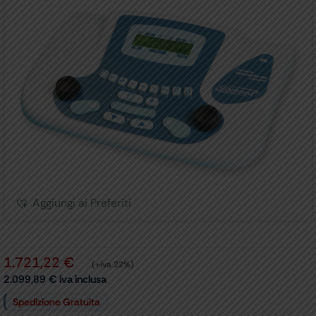
Aggiungi ai Preferiti
1.721,22
€
(+iva 22%)
2.099,89
€
iva inclusa
Spedizione Gratuita