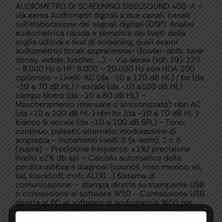
AUDIOMETRO DI SCREENING SIBELSOUND 400-A –
via aerea Audiometri digitali a due canali, basati
sull’elaborazione dei segnali digitali (DSP). Analisi
audiometrica rapida e semplice dei livelli della
soglia uditiva e test di screening, quali esami
audiometrici tonali sopraliminari (fowler-ablb, tone
decay, weber, luscher, …). – Via aerea (tdh 39): 125
– 8.000 Hz o HF: 8.000 – 20.000 Hz con HDA 200
opzionale – Livelli: AC (da -10 a 120 dB HL) / bc (da
-10 a 70 dB HL) / vocale (da -10 a100 dB HL)
campo libero (da -10 a 80 dB HL) –
Mascheramento (manuale o sincronizzato): nbn AC
(da -10 a 100 dB HL ) nbn bc (da -10 a 70 dB HL )
bianco & vocale (da -10 a 100 dB SPL) – Tono:
continuo, pulsato, alternato, modulazione di
ampiezza – Incrementi livelli: 5 (a-aom), 1 o 5
(supra) – Precisione frequenza: ±1%/ precisione
livello ±2% db spl – Calcolo automatico della
perdita uditiva e diagnosi (council, imss mexico, eli,
sal, klockhoff, moh, ALTRI …) Sistema di
comunicazione: – stampa diretta su stampante USB
o connessione al software W50 – Connessione USB
diretta al PC al software di audiometria W50 per
visualizzare, archiviare, trasmettere, analizzare e
inserire test audiometrici. Consente inoltre di