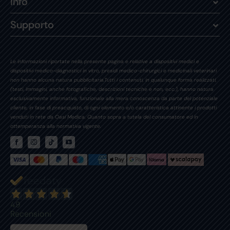
Info
Supporto
Le informazioni riportate nella presente pagina e relative a dispositivi medici e
dispositivi medico-diagnostici in vitro, presidi medico-chirurgici e medicinali veterinari
non hanno alcuna natura pubblicitaria.Tutti i contenuti, in qualunque forma realizzati,
(testi, immagini, anche fotografiche, descrizioni tecniche e non, ecc.), hanno natura
esclusivamente informativa, funzionale alla mera conoscenza da parte del potenziale
cliente, in fase di preacquisto, di ogni elemento e/o caratteristica attinente i prodotti
venduti in rete da Oasi Medica. Quanto sopra a tutela del consumatore ed in
ottemperanza alla normativa vigente.
49
Recensioni