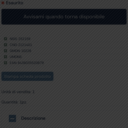
Esaurito
NSIS: 252159
CND: Z121401
GMDN: 10228
UMDNS:
EAN: 8436035520879
Stampa scheda prodotto
Unità di vendita: 1
Quantità: 1pz.
Descrizione