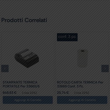
Prodotti Correlati
conf. 3 pz.
STAMPANTE TERMICA
ROTOLO CARTA TERMICA Per
PORTATILE Per 33665/6
33669 Conf. 3 Pz.
649,83
€
25,74
€
(+iva 22%)
(+iva 22%)
Aggiungi Al Carrello
Aggiungi Al Carrello