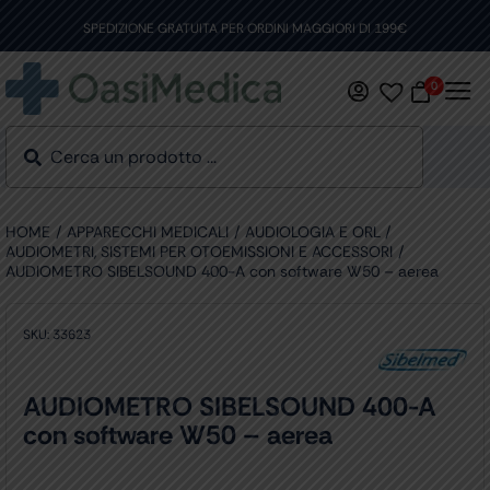
Skip
to
SPEDIZIONE GRATUITA PER ORDINI MAGGIORI DI 199€
content
0
HOME
APPARECCHI MEDICALI
AUDIOLOGIA E ORL
AUDIOMETRI, SISTEMI PER OTOEMISSIONI E ACCESSORI
AUDIOMETRO SIBELSOUND 400-A con software W50 – aerea
SKU:
33623
AUDIOMETRO SIBELSOUND 400-A
con software W50 – aerea