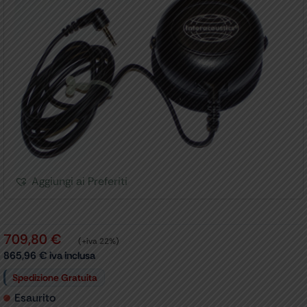
Aggiungi ai Preferiti
709,80
€
(+iva 22%)
865,96
€
iva inclusa
Spedizione Gratuita
Esaurito