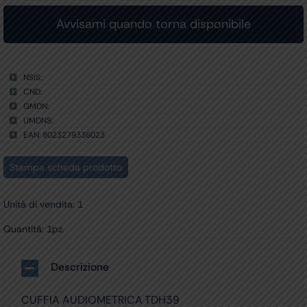
NSIS:
CND:
GMDN:
UMDNS:
EAN: 8023279336023
Stampa scheda prodotto
Unità di vendita: 1
Quantità: 1pz.
Descrizione
CUFFIA AUDIOMETRICA TDH39