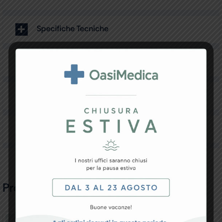
Specifiche Tecniche
Resi e Garanzia
Downloads
Recensioni
Prodotti Correlati