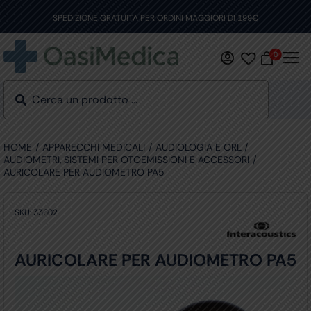
Skip
to
SPEDIZIONE GRATUITA PER ORDINI MAGGIORI DI 199€
content
0
HOME
APPARECCHI MEDICALI
AUDIOLOGIA E ORL
AUDIOMETRI, SISTEMI PER OTOEMISSIONI E ACCESSORI
AURICOLARE PER AUDIOMETRO PA5
SKU:
33602
AURICOLARE PER AUDIOMETRO PA5