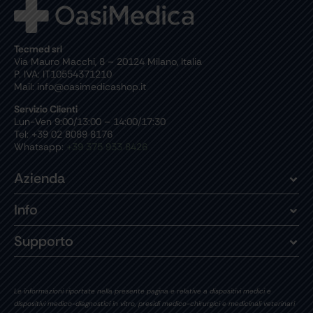
Tecmed srl
Via Mauro Macchi, 8 – 20124 Milano, Italia
P. IVA: IT10554371210
Mail: info@oasimedicashop.it
Servizio Clienti
Lun-Ven 9:00/13:00 – 14:00/17:30
Tel: +39 02 8089 8176
Whatsapp:
+39 375 933 8426
Azienda
Info
Supporto
Le informazioni riportate nella presente pagina e relative a dispositivi medici e
dispositivi medico-diagnostici in vitro, presidi medico-chirurgici e medicinali veterinari