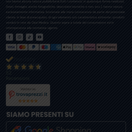
non hanno alcuna natura pubblicitaria.Tutti i contenuti, in qualunque forma realizzati,
(testi, immagini, anche fotografiche, descrizioni tecniche e non, ecc.), hanno natura
esclusivamente informativa, funzionale alla mera conoscenza da parte del potenziale
cliente, in fase di preacquisto, di ogni elemento e/o caratteristica attinente i prodotti
venduti in rete da Oasi Medica. Quanto sopra a tutela del consumatore ed in
ottemperanza alla normativa vigente.
52
Recensioni