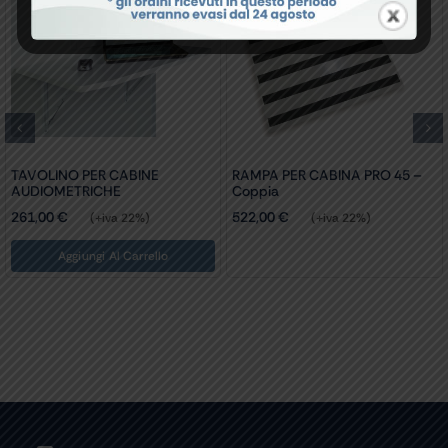
TAVOLINO PER CABINE
RAMPA PER CABINA PRO 45 –
AUDIOMETRICHE
Coppia
261,00
€
522,00
€
(+iva 22%)
(+iva 22%)
Aggiungi Al Carrello