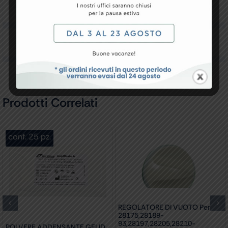
Downloads
Recensioni
Prodotti Correlati
conf. 25 pz.
REGOLATORE DI VUOTO Per
28175,28189-
93,28197,28205,28210-
POLVERE ADDENSANTE GELID