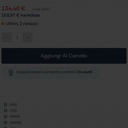
134,40
€
(+iva 22%)
163,97
€
iva inclusa
Ultimi 2 rimasti
BATTERIA
Li-
ion
per
Aggiungi Al Carrello
SUPERVEGA
118
e
Acquista questo prodotto e ottieni
134
punti
SUPERVEGA
EVO
-
ricambio
quantità
NSIS:
CND:
GMDN:
UMDNS: