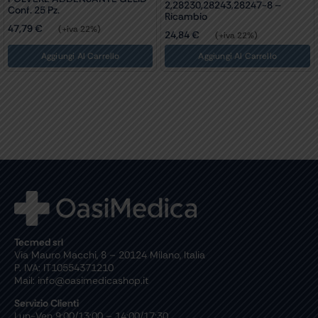
2,28230,28243,28247-8 –
Conf. 25 Pz.
Ricambio
47,79
€
(+iva 22%)
24,84
€
(+iva 22%)
Aggiungi Al Carrello
Aggiungi Al Carrello
Tecmed srl
Via Mauro Macchi, 8 – 20124 Milano, Italia
P. IVA: IT10554371210
Mail: info@oasimedicashop.it
Servizio Clienti
Lun-Ven 9:00/13:00 – 14:00/17:30