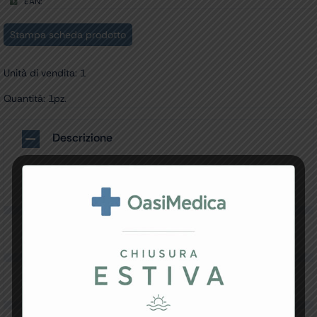
EAN:
Stampa scheda prodotto
Unità di vendita: 1
Quantità: 1pz.
Descrizione
Batteria agli ioni di litio per SuperVega 118 e Evo –
ricambio
Specifiche Tecniche
Resi e Garanzia