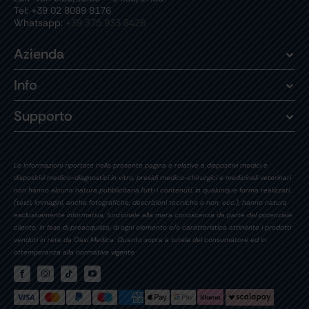
Tel: +39 02 8089 8176
Whatsapp:
+39 375 933 8426
Azienda
Info
Supporto
Le informazioni riportate nella presente pagina e relative a dispositivi medici e
dispositivi medico-diagnostici in vitro, presidi medico-chirurgici e medicinali veterinari
non hanno alcuna natura pubblicitaria.Tutti i contenuti, in qualunque forma realizzati,
(testi, immagini, anche fotografiche, descrizioni tecniche e non, ecc.), hanno natura
esclusivamente informativa, funzionale alla mera conoscenza da parte del potenziale
cliente, in fase di preacquisto, di ogni elemento e/o caratteristica attinente i prodotti
venduti in rete da Oasi Medica. Quanto sopra a tutela del consumatore ed in
ottemperanza alla normativa vigente.