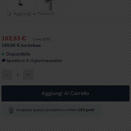
Aggiungi ai Preferiti
163,93
€
(+iva 22%)
199,99
€
iva inclusa
Disponibile
🚚 Spedito in 3–5 giorni lavorativi
Bilancia
Astra
con
Altimetro
Aggiungi Al Carrello
200
kg
Professionale
Acquista questo prodotto e ottieni
163
punti
quantità