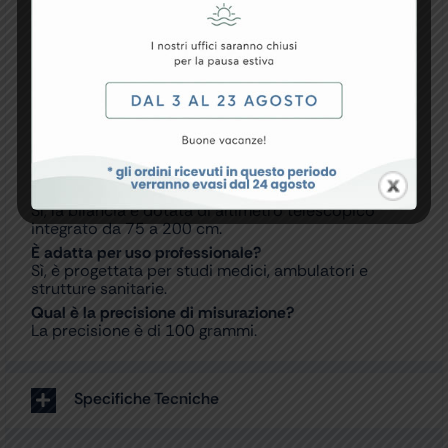
Ideale per controlli antropometrici in ambito
medico, sanitario e sportivo.
Soluzione affidabile per la misurazione del peso
corporeo e dell’altezza in un unico strumento
professionale.
FAQ – DOMANDE FREQUENTI
Qual è la portata massima della bilancia Astra?
La portata massima è di 200 kg.
L’altimetro è integrato nella struttura?
Sì, la bilancia è dotata di altimetro telescopico
integrato da 75 a 200 cm.
È adatta per uso professionale?
Sì, è progettata per studi medici, ambulatori e
strutture sanitarie.
Qual è la precisione di misurazione?
La precisione è di 100 grammi.
Specifiche Tecniche