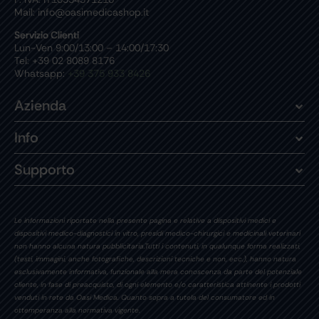
Mail: info@oasimedicashop.it
Servizio Clienti
Lun-Ven 9:00/13:00 – 14:00/17:30
Tel: +39 02 8089 8176
Whatsapp:
+39 375 933 8426
Azienda
Info
Supporto
Le informazioni riportate nella presente pagina e relative a dispositivi medici e
dispositivi medico-diagnostici in vitro, presidi medico-chirurgici e medicinali veterinari
non hanno alcuna natura pubblicitaria.Tutti i contenuti, in qualunque forma realizzati,
(testi, immagini, anche fotografiche, descrizioni tecniche e non, ecc.), hanno natura
esclusivamente informativa, funzionale alla mera conoscenza da parte del potenziale
cliente, in fase di preacquisto, di ogni elemento e/o caratteristica attinente i prodotti
venduti in rete da Oasi Medica. Quanto sopra a tutela del consumatore ed in
ottemperanza alla normativa vigente.