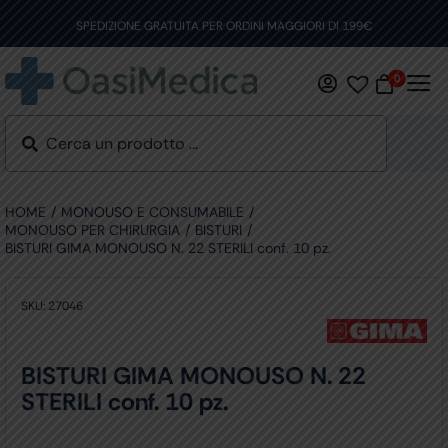
Skip
to
SPEDIZIONE GRATUITA PER ORDINI MAGGIORI DI 199€
content
0
HOME
MONOUSO E CONSUMABILE
MONOUSO PER CHIRURGIA
BISTURI
BISTURI GIMA MONOUSO N. 22 STERILI conf. 10 pz.
SKU:
27046
BISTURI GIMA MONOUSO N. 22
STERILI conf. 10 pz.