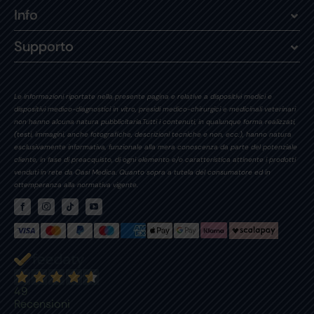
Info
Supporto
Le informazioni riportate nella presente pagina e relative a dispositivi medici e
dispositivi medico-diagnostici in vitro, presidi medico-chirurgici e medicinali veterinari
non hanno alcuna natura pubblicitaria.Tutti i contenuti, in qualunque forma realizzati,
(testi, immagini, anche fotografiche, descrizioni tecniche e non, ecc.), hanno natura
esclusivamente informativa, funzionale alla mera conoscenza da parte del potenziale
cliente, in fase di preacquisto, di ogni elemento e/o caratteristica attinente i prodotti
venduti in rete da Oasi Medica. Quanto sopra a tutela del consumatore ed in
ottemperanza alla normativa vigente.
49
Recensioni