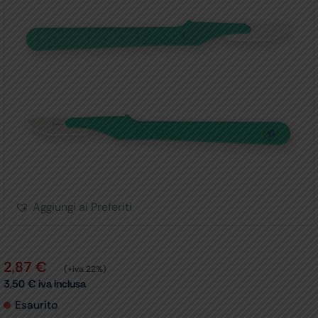
Aggiungi ai Preferiti
2,87
€
(+iva 22%)
3,50
€
iva inclusa
Esaurito