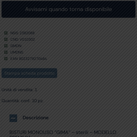
NSIS: 2382088
CND: V010302
GMDN:
UMDNS:
EAN: 8023279270464
Stampa scheda prodotto
Unità di vendita: 1
Quantità: conf. 10 pz.
Descrizione
BISTURI MONOUSO “GIMA” – sterili – MODELLO