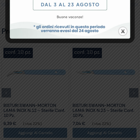
Prodotti Correlati
conf. 10 pz.
conf. 10 pz.
BISTURI SWANN-MORTON
BISTURI SWANN-MORTON
LAMA INOX N.12 – Sterile Conf.
LAMA INOX N.23 – Sterile Conf.
10 Pz.
10 Pz.
6,39
€
7,04
€
(+iva 22%)
(+iva 22%)
Aggiungi Al Carrello
Aggiungi Al Carrello