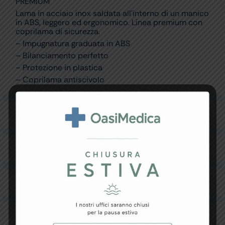
PREMIUM
Lama in acciaio inox saldata all’interno di un manico
in ABS, leggero ed ergonomico. Linea premium con
coprilama di sicurezza.
– Impugnatura graduata in ABS
– Bilanciamento perfetto
– Protezione in plastica
– Coprilama antiscivolo
Specifiche Tecniche
Resi e Garanzia
Downloads
Recensioni