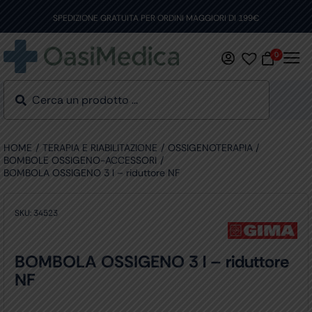
Skip
to
SPEDIZIONE GRATUITA PER ORDINI MAGGIORI DI 199€
content
0
HOME
TERAPIA E RIABILITAZIONE
OSSIGENOTERAPIA
BOMBOLE OSSIGENO-ACCESSORI
BOMBOLA OSSIGENO 3 l – riduttore NF
SKU:
34523
BOMBOLA OSSIGENO 3 l – riduttore
NF