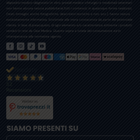
dispositivi medico-diagnostici in vitro, presidi medico-chirurgici e medicinali veterinari
non hanno alcuna natura pubblicitaria.Tutti i contenuti, in qualunque forma realizzati,
(testi, immagini, anche fotografiche, descrizioni tecniche e non, ecc.), hanno natura
esclusivamente informativa, funzionale alla mera conoscenza da parte del potenziale
cliente, in fase di preacquisto, di ogni elemento e/o caratteristica attinente i prodotti
venduti in rete da Oasi Medica. Quanto sopra a tutela del consumatore ed in
ottemperanza alla normativa vigente.
52
Recensioni