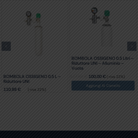
A OSSIGENO 0.5 Litri –
BOMBOL
re UNI – Alluminio –
BOMBOLA OSSIGENO 2 Litri –
Riduttor
Riduttore UNI
340,20
Il
Il
€
100,00
€
243,69
€
(+iva 22%)
(+iva 22%)
prezzo
prezzo
originale
attuale
Aggiungi Al Carrello
Aggiungi Al Carrello
A
era:
è:
127,68 €.
100,00 €.