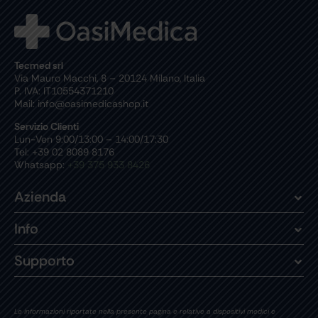
Tecmed srl
Via Mauro Macchi, 8 – 20124 Milano, Italia
P. IVA: IT10554371210
Mail: info@oasimedicashop.it
Servizio Clienti
Lun-Ven 9:00/13:00 – 14:00/17:30
Tel: +39 02 8089 8176
Whatsapp:
+39 375 933 8426
Azienda
Info
Supporto
Le informazioni riportate nella presente pagina e relative a dispositivi medici e