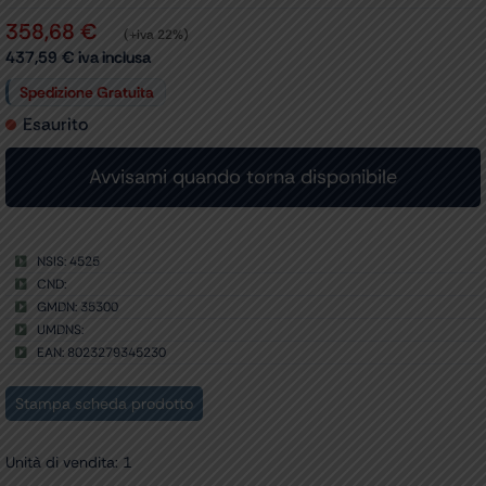
358,68
€
(+iva 22%)
437,59
€
iva inclusa
Spedizione Gratuita
Esaurito
NSIS: 4525
CND:
GMDN: 35300
UMDNS:
EAN: 8023279345230
Stampa scheda prodotto
Unità di vendita: 1