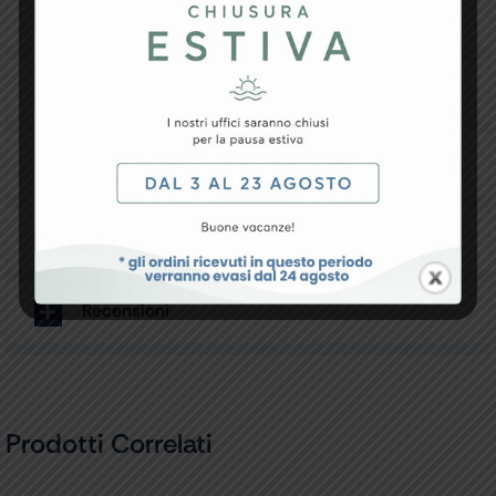
mascherina facciale.
Specifiche Tecniche
Resi e Garanzia
Downloads
Recensioni
Prodotti Correlati