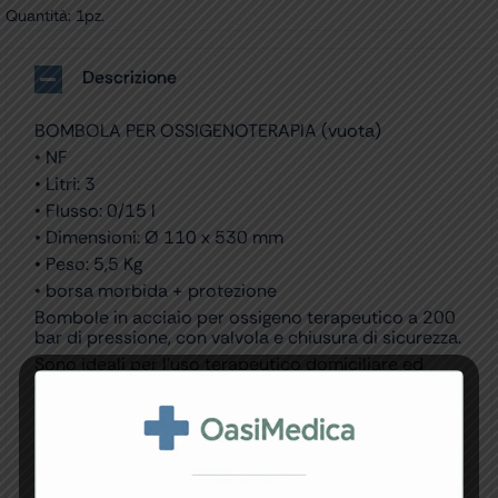
Quantità: 1pz.
Descrizione
BOMBOLA PER OSSIGENOTERAPIA (vuota)
• NF
• Litri: 3
• Flusso: 0/15 l
• Dimensioni: Ø 110 x 530 mm
• Peso: 5,5 Kg
• borsa morbida + protezione
Bombole in acciaio per ossigeno terapeutico a 200
bar di pressione, con valvola e chiusura di sicurezza.
Sono ideali per l’uso terapeutico domiciliare ed
ospedaliero.
Fornite in una borsa morbida, sono dotate di un
riduttore di pressione con valvola di rilascio a due
stadi (erogazione 0-15 l/min) e di un manometro ad
alta pressione, che indica la quantità di ossigeno
presente nella bombola (34510-34511) e di una