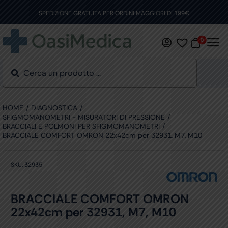
Skip
to
SPEDIZIONE GRATUITA PER ORDINI MAGGIORI DI 199€
content
0
HOME
DIAGNOSTICA
SFIGMOMANOMETRI - MISURATORI DI PRESSIONE
BRACCIALI E POLMONI PER SFIGMOMANOMETRI
BRACCIALE COMFORT OMRON 22x42cm per 32931, M7, M10
SKU:
32935
BRACCIALE COMFORT OMRON
22x42cm per 32931, M7, M10