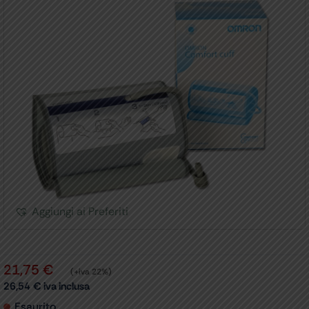
Aggiungi ai Preferiti
21,75
€
(+iva 22%)
26,54
€
iva inclusa
Esaurito