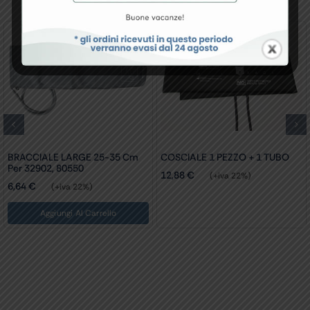
BRACCIALE LARGE 25-35 Cm
COSCIALE 1 PEZZO + 1 TUBO
Per 32902, 80550
12,88
€
(+iva 22%)
6,64
€
(+iva 22%)
Aggiungi Al Carrello