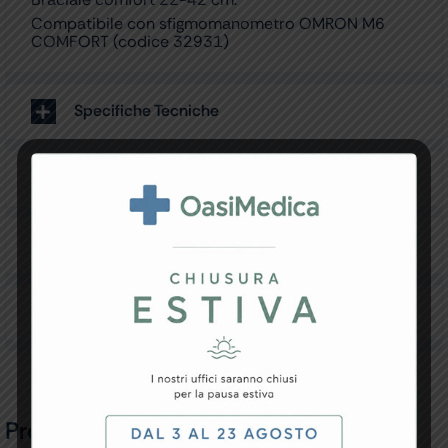
Compatibile con sfigmomanometro OMRON M6
COMFORT (codice 32931)
Specifiche Tecniche
Resi e Garanzia
Downloads
Recensioni
Prodotti Correlati