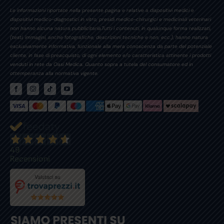
Le informazioni riportate nella presente pagina e relative a dispositivi medici e
dispositivi medico-diagnostici in vitro, presidi medico-chirurgici e medicinali veterinari
non hanno alcuna natura pubblicitaria.Tutti i contenuti, in qualunque forma realizzati,
(testi, immagini, anche fotografiche, descrizioni tecniche e non, ecc.), hanno natura
esclusivamente informativa, funzionale alla mera conoscenza da parte del potenziale
cliente, in fase di preacquisto, di ogni elemento e/o caratteristica attinente i prodotti
venduti in rete da Oasi Medica. Quanto sopra a tutela del consumatore ed in
ottemperanza alla normativa vigente.
49
Recensioni