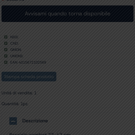
NSIS:
CND:
GMDN:
UMDNS:
EAN: 4015672102569
Stampa scheda prodotto
Unità di vendita: 1
Quantità: 1pz.
Descrizione
Braciale comfort 22-42 cm.