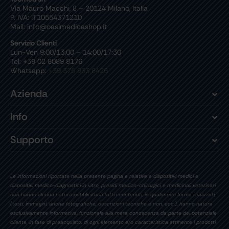
Via Mauro Macchi, 8 – 20124 Milano, Italia
P. IVA: IT10554371210
Mail: info@oasimedicashop.it
Servizio Clienti
Lun-Ven 9:00/13:00 – 14:00/17:30
Tel: +39 02 8089 8176
Whatsapp:
+39 375 933 8426
Azienda
Info
Supporto
Le informazioni riportate nella presente pagina e relative a dispositivi medici e
dispositivi medico-diagnostici in vitro, presidi medico-chirurgici e medicinali veterinari
non hanno alcuna natura pubblicitaria.Tutti i contenuti, in qualunque forma realizzati,
(testi, immagini, anche fotografiche, descrizioni tecniche e non, ecc.), hanno natura
esclusivamente informativa, funzionale alla mera conoscenza da parte del potenziale
cliente, in fase di preacquisto, di ogni elemento e/o caratteristica attinente i prodotti