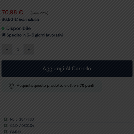
70,98
€
(+iva 22%)
86,60
€
iva inclusa
Disponibile
🚚 Spedito in 3–5 giorni lavorativi
BRACCIALE
INFUSIONE
RIESTER
METPAK
Aggiungi Al Carrello
1.000
ml
quantità
Acquista questo prodotto e ottieni
70
punti
NSIS: 1847760
CND: A030104
GMDN: