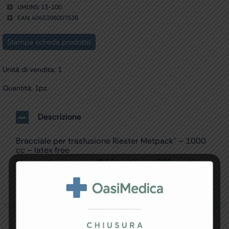
UMDNS: 13-100
EAN: 4045396007536
Stampa scheda prodotto
Unità di vendita: 1
Quantità: 1pz.
Descrizione
Bracciale per trasfusione Riester Metpack® – 1000
cc – latex free
Manometro cromato Ø 49 mm fino a 300 mmHg.
Bracciali resistenti, in cotone blu, lavabili a 60°
Produzione tedesca.
Specifiche Tecniche