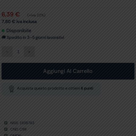
6,39
€
(+iva 22%)
7,80
€
iva inclusa
Disponibile
🚚 Spedito in 3–5 giorni lavorativi
BRACCIALE
PEDIATRICO
17-
22
Aggiungi Al Carrello
cm
per
32800-
Acquista questo prodotto e ottieni
6
punti
1
quantità
NSIS: 1938763
CND: C99
GMDN: