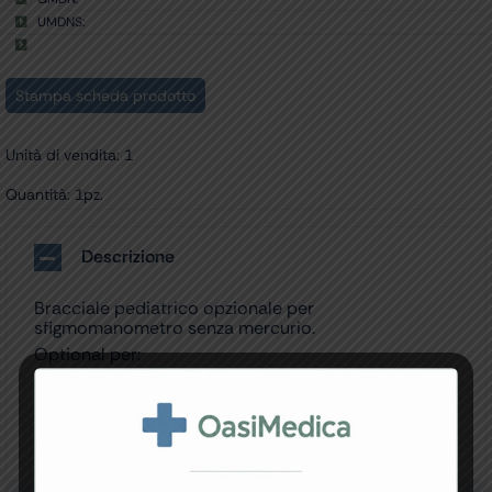
UMDNS:
Stampa scheda prodotto
Unità di vendita: 1
Quantità: 1pz.
Descrizione
Bracciale pediatrico opzionale per
sfigmomanometro senza mercurio.
Optional per:
• Cod. 32800 – SFIGMOMANOMETRO SENZA
MERCURIO – da tavolo
• Cod. 32801 – SFIGMOMANOMETRO SENZA
MERCURIO – su carrello con vano bracciale