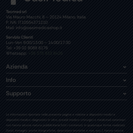
Tecmed srl
Via Mauro Macchi, 8 – 20124 Milano, Italia
P. IVA: IT10554371210
Mail: info@oasimedicashop.it
Servizio Clienti
Lun-Ven 9:00/13:00 – 14:00/17:30
Tel: +39 02 8089 8176
Whatsapp:
+39 375 933 8426
Azienda
Info
Supporto
Le informazioni riportate nella presente pagina e relative a dispositivi medici e
dispositivi medico-diagnostici in vitro, presidi medico-chirurgici e medicinali veterinari
non hanno alcuna natura pubblicitaria.Tutti i contenuti, in qualunque forma realizzati,
(testi, immagini, anche fotografiche, descrizioni tecniche e non, ecc.), hanno natura