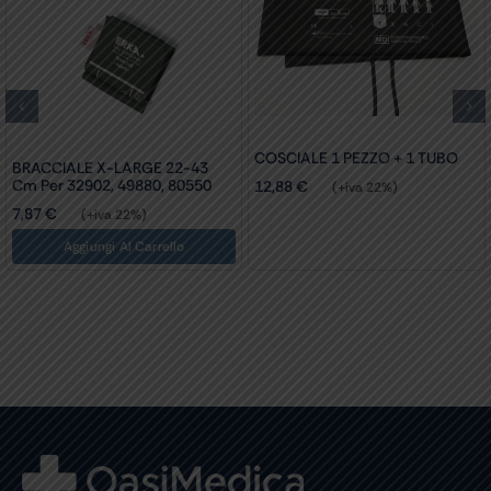
COSCIALE 1 PEZZO + 1 TUBO
BRACCIALE X-LARGE 22-43
Cm Per 32902, 49880, 80550
12,88
€
(+iva 22%)
7,87
€
(+iva 22%)
Aggiungi Al Carrello