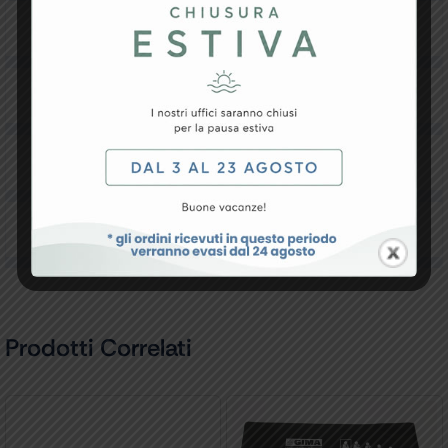
Specifiche Tecniche
Resi e Garanzia
Downloads
Recensioni
Prodotti Correlati