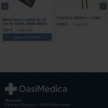
COSCIALE 1 PEZZO + 1 TUBO
BRACCIALE X-LARGE 22-43
Cm Per 32902, 49880, 80550
12,88
€
(+iva 22%)
7,87
€
(+iva 22%)
Aggiungi Al Carrello
Tecmed srl
Via Mauro Macchi, 8 – 20124 Milano, Italia