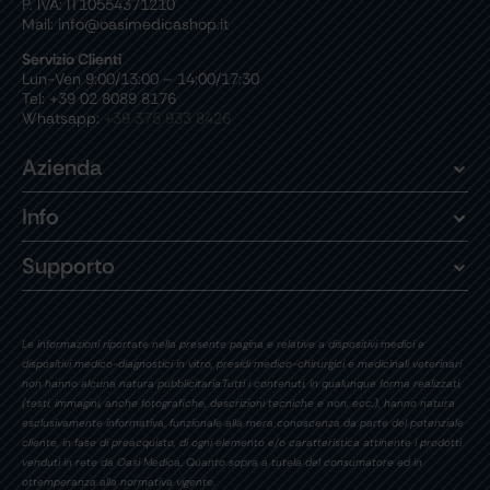
P. IVA: IT10554371210
Mail: info@oasimedicashop.it
Servizio Clienti
Lun-Ven 9:00/13:00 – 14:00/17:30
Tel: +39 02 8089 8176
Whatsapp:
+39 375 933 8426
Azienda
Info
Supporto
Le informazioni riportate nella presente pagina e relative a dispositivi medici e
dispositivi medico-diagnostici in vitro, presidi medico-chirurgici e medicinali veterinari
non hanno alcuna natura pubblicitaria.Tutti i contenuti, in qualunque forma realizzati,
(testi, immagini, anche fotografiche, descrizioni tecniche e non, ecc.), hanno natura
esclusivamente informativa, funzionale alla mera conoscenza da parte del potenziale
cliente, in fase di preacquisto, di ogni elemento e/o caratteristica attinente i prodotti
venduti in rete da Oasi Medica. Quanto sopra a tutela del consumatore ed in
ottemperanza alla normativa vigente.