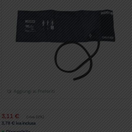
Aggiungi ai Preferiti
3,11
€
(+iva 22%)
3,79
€
iva inclusa
Disponibile