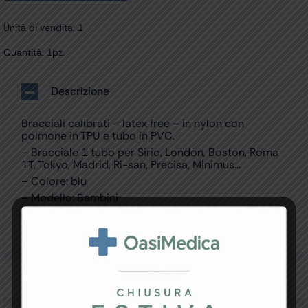
Unità di vendita: 1
Quantità: 1pz.
Descrizione
Bracciali calibrati – latex free – in nylon con
polmone in TPU e tubo in PVC.
– Bracciale 1 tubo per Sirio, London, Boston, Roma
1T, Tokyo, Madrid, Ri-san, Precisa, Minimus…
– Colore: blu
– Modello: Bambini
– Dim. cm: 35×11
– Circonferenza braccio: 19 – 26 cm
Specifiche Tecniche