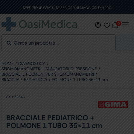
Skip
to
SPEDIZIONE GRATUITA PER ORDINI MAGGIORI DI 199€
content
0
HOME
DIAGNOSTICA
SFIGMOMANOMETRI - MISURATORI DI PRESSIONE
BRACCIALI E POLMONI PER SFIGMOMANOMETRI
BRACCIALE PEDIATRICO + POLMONE 1 TUBO 35×11 cm
SKU:
32846
BRACCIALE PEDIATRICO +
POLMONE 1 TUBO 35×11 cm