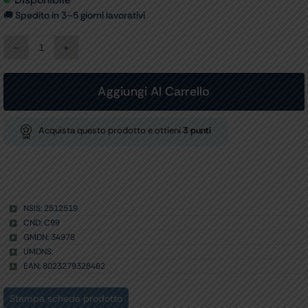
🚚 Spedito in 3–5 giorni lavorativi
BRACCIALE
PEDIATRICO
+
POLMONE
Aggiungi Al Carrello
1
TUBO
35x11
Acquista questo prodotto e ottieni
3
punti
cm
quantità
NSIS: 2512519
CND: C99
GMDN: 34978
UMDNS:
EAN: 8023279328462
Stampa scheda prodotto