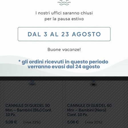
conf. 10 pz.
conf. 10 pz.
CANNULE DI GUEDEL 50
CANNULE DI GUEDEL 60
Mm – Bambini (blu) Conf.
Mm – Bambini (nero)
10 Pz.
Conf. 10 Pz.
5,08
€
5,08
€
(+iva 22%)
(+iva 22%)