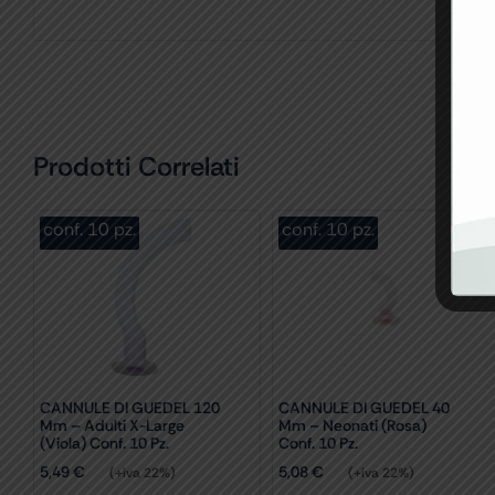
Prodotti Correlati
conf. 10 pz.
conf. 10 pz.
CANNULE DI GUEDEL 120
CANNULE DI GUEDEL 40
Mm – Adulti X-Large
Mm – Neonati (rosa)
(viola) Conf. 10 Pz.
Conf. 10 Pz.
5,49
€
5,08
€
(+iva 22%)
(+iva 22%)