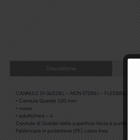
Descrizione
CANNULE DI GUEDEL – NON STERILI – FLESSIBILI, TR
• Cannula Guedel 100 mm
• rossa
• adulti/med – 4
Cannule di Guedel dalla superficie liscia e punta arro
Fabbricate in polietilene (PE). Latex free.