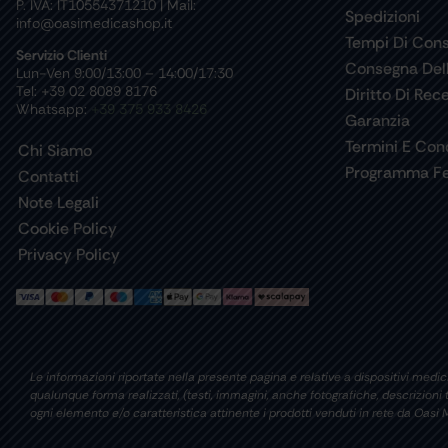
P. IVA: IT10554371210 | Mail:
Spedizioni
info@oasimedicashop.it
Tempi Di Con
Servizio Clienti
Consegna Del
Lun-Ven 9:00/13:00 – 14:00/17:30
Tel: +39 02 8089 8176
Diritto Di Rec
Whatsapp:
+39 375 933 8426
Garanzia
Termini E Cond
Chi Siamo
Programma Fe
Contatti
Note Legali
Cookie Policy
Privacy Policy
Le informazioni riportate nella presente pagina e relative a dispositivi medici
qualunque forma realizzati, (testi, immagini, anche fotografiche, descrizion
ogni elemento e/o caratteristica attinente i prodotti venduti in rete da Oa