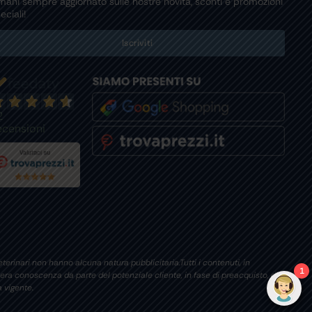
mani sempre aggiornato sulle nostre novità, sconti e promozioni
eciali!
Iscriviti
2
ecensioni
terinari non hanno alcuna natura pubblicitaria.Tutti i contenuti, in
1
era conoscenza da parte del potenziale cliente, in fase di preacquisto, di
 vigente.