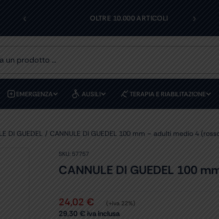
‹
›
I
OLTRE 10.000 ARTICOLI
EMERGENZA
AUSILI
TERAPIA E RIABILITAZIONE
E DI GUEDEL
CANNULE DI GUEDEL 100 mm – adulti medio 4 (rosso)
SKU:
57757
CANNULE DI GUEDEL 100 mm – a
24,02
€
(+iva 22%)
29,30
€
iva inclusa