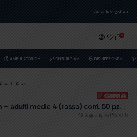
ASSISTENZA DEDICATA
Accedi/Registrati
PREVENTIVI
0
AMBULATORIO
CHIRURGIA
DISINFEZIONE
 conf. 50 pz.
dulti medio 4 (rosso) conf. 50 pz.
Aggiungi ai Preferiti