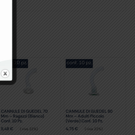
conf. 10 pz.
conf. 10 pz.
CANNULE DI GUEDEL 70
CANNULE DI GUEDEL 80
Mm – Ragazzi (bianco)
Mm – Adulti Piccolo
Conf. 10 Pz.
(verde) Conf. 10 Pz.
5,48
€
4,75
€
(+iva 22%)
(+iva 22%)