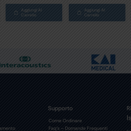
Aggiungi Al
Aggiungi Al
Carrello
Carrello
Supporto
R
I
t
Come Ordinare
gamento
Faq’s – Domande Frequenti