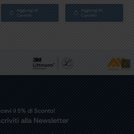
Aggiungi Al
Aggiungi Al
Carrello
Carrello
icevi il 5% di Sconto!
scriviti alla Newsletter