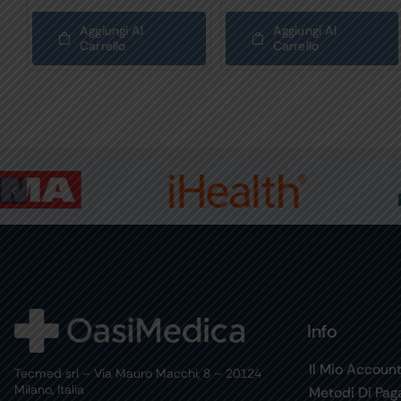
Aggiungi Al
Aggiungi Al
Carrello
Carrello
Info
Il Mio Accoun
Tecmed srl – Via Mauro Macchi, 8 – 20124
Milano, Italia
Metodi Di Pa