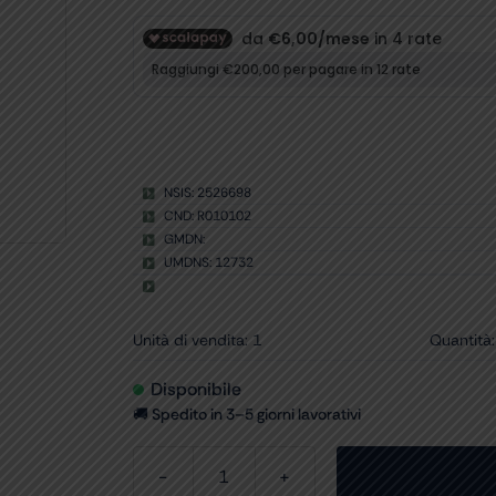
NSIS: 2526698
CND: R010102
GMDN:
UMDNS: 12732
Unità di vendita: 1
Quantità:
Disponibile
🚚 Spedito in 3–5 giorni lavorativi
CANNULE