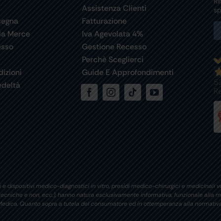
Ri
Assistenza Clienti
sp
segna
Fatturazione
la Merce
Iva Agevolata 4%
esso
Gestione Recesso
Perchè Sceglierci
izioni
Guide E Approfondimenti
5
deltà
R
 e dispositivi medico-diagnostici in vitro, presidi medico-chirurgici e medicinali ve
i tecniche e non, ecc.), hanno natura esclusivamente informativa, funzionale alla m
si Medica. Quanto sopra a tutela del consumatore ed in ottemperanza alla normativa