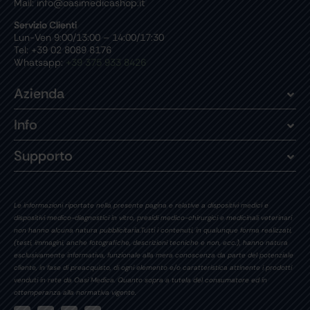
Mail: info@oasimedicashop.it
Servizio Clienti
Lun-Ven 9:00/13:00 – 14:00/17:30
Tel: +39 02 8089 8176
Whatsapp:
+39 375 933 8426
Azienda
Info
Supporto
Le informazioni riportate nella presente pagina e relative a dispositivi medici e
dispositivi medico-diagnostici in vitro, presidi medico-chirurgici e medicinali veterinari
non hanno alcuna natura pubblicitaria.Tutti i contenuti, in qualunque forma realizzati,
(testi, immagini, anche fotografiche, descrizioni tecniche e non, ecc.), hanno natura
esclusivamente informativa, funzionale alla mera conoscenza da parte del potenziale
cliente, in fase di preacquisto, di ogni elemento e/o caratteristica attinente i prodotti
venduti in rete da Oasi Medica. Quanto sopra a tutela del consumatore ed in
ottemperanza alla normativa vigente.